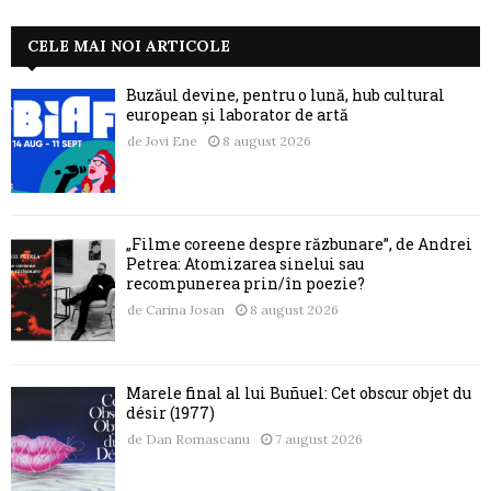
CELE MAI NOI ARTICOLE
Buzăul devine, pentru o lună, hub cultural
european și laborator de artă
de
Jovi Ene
8 august 2026
„Filme coreene despre răzbunare”, de Andrei
Petrea: Atomizarea sinelui sau
recompunerea prin/în poezie?
de
Carina Josan
8 august 2026
Marele final al lui Buñuel: Cet obscur objet du
désir (1977)
de
Dan Romascanu
7 august 2026