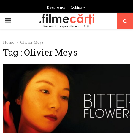
Despre noi
Echipa
PRIMARY
MENU
Home
Olivier Meys
Tag : Olivier Meys