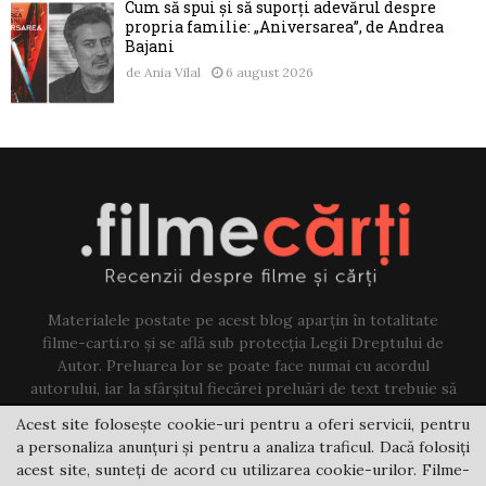
Cum să spui și să suporți adevărul despre
propria familie: „Aniversarea”, de Andrea
Bajani
de
Ania Vilal
6 august 2026
Materialele postate pe acest blog aparțin în totalitate
filme-carti.ro și se află sub protecția Legii Dreptului de
Autor. Preluarea lor se poate face numai cu acordul
autorului, iar la sfârșitul fiecărei preluări de text trebuie să
existe un link către acest blog.
Acest site folosește cookie-uri pentru a oferi servicii, pentru
a personaliza anunțuri și pentru a analiza traficul. Dacă folosiți
Contact us:
jovi@filme-carti.ro
acest site, sunteți de acord cu utilizarea cookie-urilor. Filme-