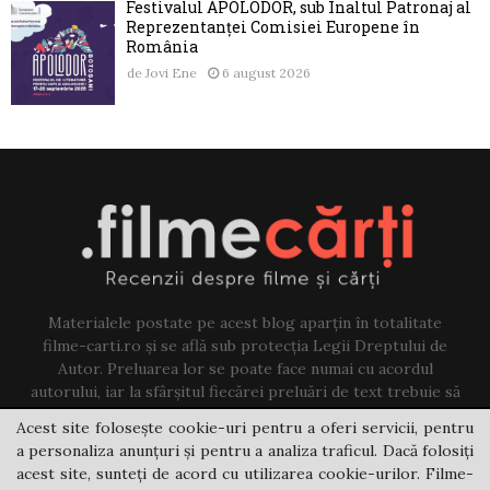
Festivalul APOLODOR, sub Înaltul Patronaj al
Reprezentanței Comisiei Europene în
România
de
Jovi Ene
6 august 2026
Materialele postate pe acest blog aparțin în totalitate
filme-carti.ro și se află sub protecția Legii Dreptului de
Autor. Preluarea lor se poate face numai cu acordul
autorului, iar la sfârșitul fiecărei preluări de text trebuie să
existe un link către acest blog.
Acest site folosește cookie-uri pentru a oferi servicii, pentru
a personaliza anunțuri și pentru a analiza traficul. Dacă folosiți
Contact us:
jovi@filme-carti.ro
acest site, sunteți de acord cu utilizarea cookie-urilor. Filme-