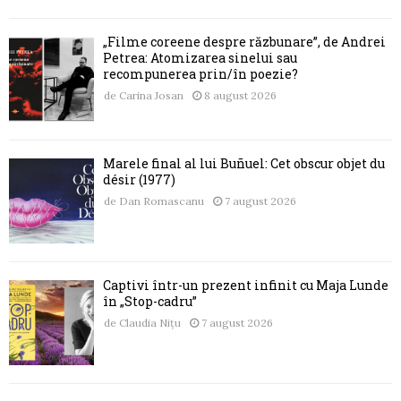
„Filme coreene despre răzbunare”, de Andrei
Petrea: Atomizarea sinelui sau
recompunerea prin/în poezie?
de
Carina Josan
8 august 2026
Marele final al lui Buñuel: Cet obscur objet du
désir (1977)
de
Dan Romascanu
7 august 2026
Captivi într-un prezent infinit cu Maja Lunde
în „Stop-cadru”
de
Claudia Nițu
7 august 2026