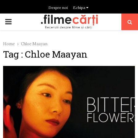
Despre noi
Echipa
PRIMARY
MENU
Home
Chloe Maayan
Tag : Chloe Maayan