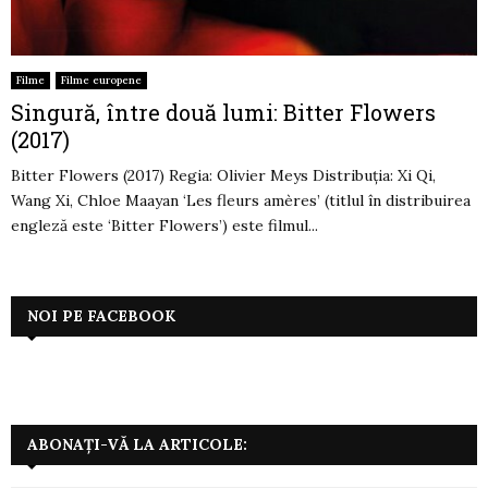
Filme
Filme europene
Singură, între două lumi: Bitter Flowers
(2017)
Bitter Flowers (2017) Regia: Olivier Meys Distribuția: Xi Qi,
Wang Xi, Chloe Maayan ‘Les fleurs amères’ (titlul în distribuirea
engleză este ‘Bitter Flowers’) este filmul...
NOI PE FACEBOOK
ABONAȚI-VĂ LA ARTICOLE: