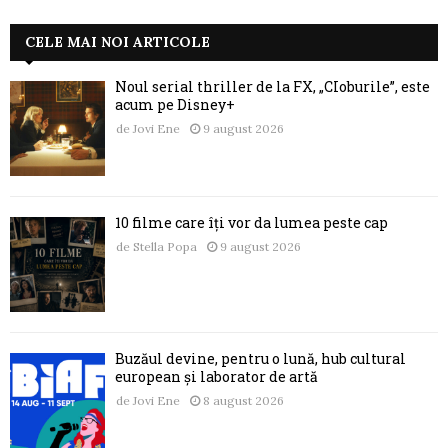
CELE MAI NOI ARTICOLE
Noul serial thriller de la FX, „CIoburile”, este
acum pe Disney+
de
Jovi Ene
9 august 2026
10 filme care îți vor da lumea peste cap
de
Stella Popa
9 august 2026
Buzăul devine, pentru o lună, hub cultural
european și laborator de artă
de
Jovi Ene
8 august 2026