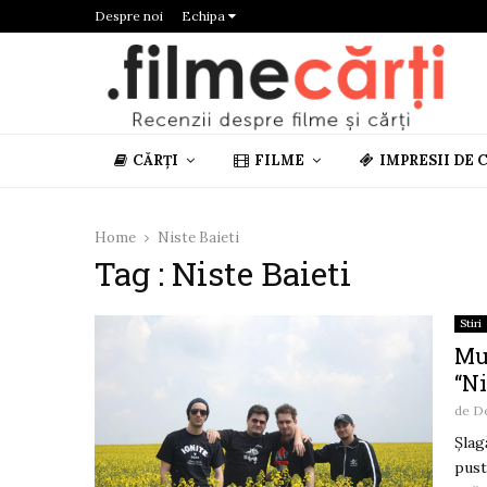
Despre noi
Echipa
CĂRȚI
FILME
IMPRESII DE 
Home
Niste Baieti
Tag : Niste Baieti
Stiri
Muz
“Ni
de
De
Șlag
pust