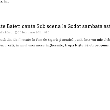
a, în...
te Baieti canta Sub scena la Godot sambata as
lia Marc
26 februarie 2011
0
ută din idei înecate în fum de ţigară şi muzică punk, într-un mic clu
Bucureşti, în jurul unei mese înghesuite, trupa Nişte Băieţi propune..