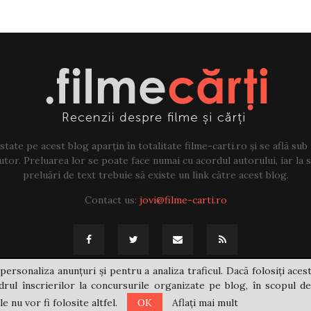
tate pe acest blog aparțin în totalitate filme-carti.ro și se află sub
tor. Preluarea lor se poate face numai cu acordul autorului, iar la sf
preluări de text trebuie să existe un link către acest blog.
Contact us:
jovi@filme-carti.ro
personaliza anunțuri și pentru a analiza traficul. Dacă folosiți acest
rul înscrierilor la concursurile organizate pe blog, în scopul de
 nu vor fi folosite altfel.
OK
Aflați mai mult
@2021 - filme-carti.ro