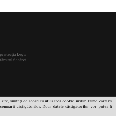
 protecția Legii
ârșitul fiecărei
 site, sunteți de acord cu utilizarea cookie-urilor. Filme-carti.ro
semnării câștigătorilor. Doar datele câștigătorilor vor putea fi