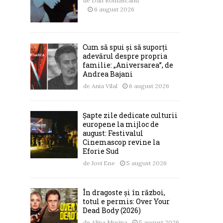
de
Dan Romascanu
6 august 2026
Cum să spui și să suporți
adevărul despre propria
familie: „Aniversarea”, de
Andrea Bajani
de
Ania Vilal
6 august 2026
Șapte zile dedicate culturii
europene la mijloc de
august: Festivalul
Cinemascop revine la
Eforie Sud
de
Jovi Ene
5 august 2026
În dragoste și în război,
totul e permis: Over Your
Dead Body (2026)
de
Alina Mușina
5 august 2026