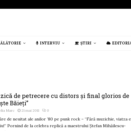
CĂLĂTORIE
INTERVIU
ȘTIRI
EDITORI
ică de petrecere cu distors şi final glorios de 
ște Băieți”
lia Marc
21 mai 2011
0
ăre de neuitat ale anilor ’80 pe punk rock – “Fără muzichie, viatza 
iu!” Pornind de la celebra replică a maestrului Ştefan Mihăilescu-