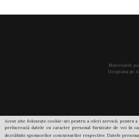
Materialele pos
Dreptului de Au
Acest site folosește cookie-uri pentru a oferi servicii, pentru a 
prelucrează datele cu caracter personal furnizate de voi în cad
dezvăluite sponsorilor concursurilor respective. Datele personale