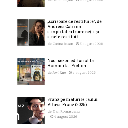
„scrisoare de restituire”, de
Andreea Catrina:
simplitatea frumuseții și
sinele restituit
de
Carina Josan
5 august 2026
Noul sezon editorial la
Humanitas Fiction
de
Jovi Ene
4 august 2026
Franz pe malurile râului
Vltava: Franz (2025)
de
Dan Romascanu
4 august 2026