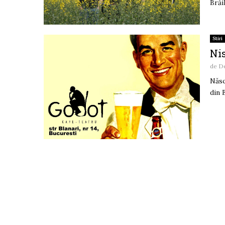
Brăil
Stiri
Nis
de
De
Născ
din 