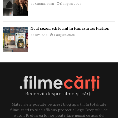
de
Carina Josan
5 august 2026
Noul sezon editorial la Humanitas Fiction
de
Jovi Ene
4 august 2026
Materialele postate pe acest blog aparțin în totalitate
filme-carti.ro și se află sub protecția Legii Dreptului de
Autor. Preluarea lor se poate face numai cu acordul