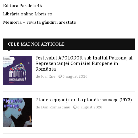
Editura Paralela 45
Librăria online Libris.ro
Memoria – revista gândirii arestate
CELE MAI NOI ARTICOLE
Festivalul APOLODOR, sub Înaltul Patronaj al
Reprezentanței Comisiei Europene în
România
de
Jovi Ene
6 august 2026
Planeta giganților: La planète sauvage (1973)
de
Dan Romascanu
6 august 2026