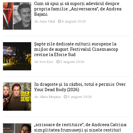
Cum să spui și să suporți adevărul despre
propria familie: „Aniversarea”, de Andrea
Bajani
de
Ania Vilal
6 august 2026
Șapte zile dedicate culturii europene la
mijloc de august: Festivalul Cinemascop
revine la Eforie Sud
de
Jovi Ene
5 august 2026
În dragoste și în război, totul e permis: Over
Your Dead Body (2026)
de
Alina Mușina
5 august 2026
„scrisoare de restituire”, de Andreea Catrina:
simplitatea frumuseții și sinele restituit