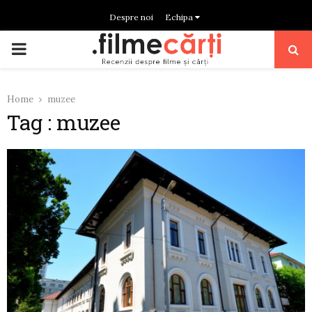
Despre noi
Echipa
PRIMARY
MENU
Home
muzee
Tag : muzee