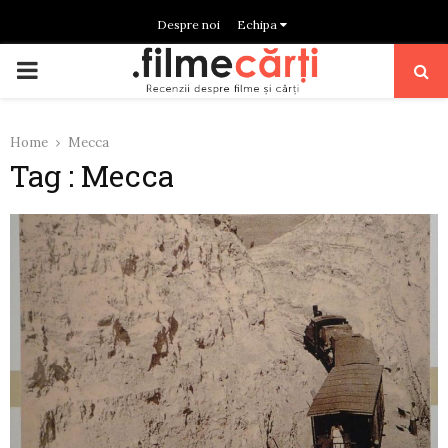
Despre noi
Echipa
PRIMARY
MENU
Home
Mecca
Tag : Mecca