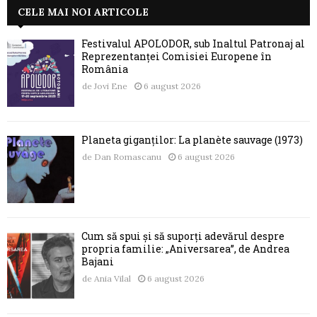
CELE MAI NOI ARTICOLE
Festivalul APOLODOR, sub Înaltul Patronaj al
Reprezentanței Comisiei Europene în
România
de
Jovi Ene
6 august 2026
Planeta giganților: La planète sauvage (1973)
de
Dan Romascanu
6 august 2026
Cum să spui și să suporți adevărul despre
propria familie: „Aniversarea”, de Andrea
Bajani
de
Ania Vilal
6 august 2026