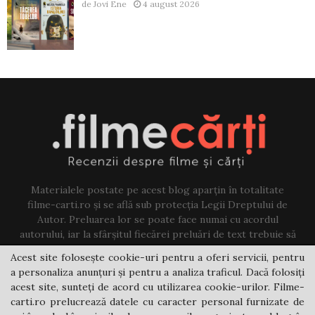
de
Jovi Ene
4 august 2026
Materialele postate pe acest blog aparțin în totalitate
filme-carti.ro și se află sub protecția Legii Dreptului de
Autor. Preluarea lor se poate face numai cu acordul
autorului, iar la sfârșitul fiecărei preluări de text trebuie să
existe un link către acest blog.
Acest site folosește cookie-uri pentru a oferi servicii, pentru
a personaliza anunțuri și pentru a analiza traficul. Dacă folosiți
Contact us:
jovi@filme-carti.ro
acest site, sunteți de acord cu utilizarea cookie-urilor. Filme-
carti.ro prelucrează datele cu caracter personal furnizate de