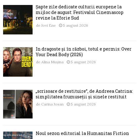
Șapte zile dedicate culturii europene la
mijloc de august: Festivalul Cinemascop
revine la Eforie Sud
de
Jovi Ene
5 august 2026
În dragoste și în război, totul e permis: Over
Your Dead Body (2026)
de
Alina Mușina
5 august 2026
„scrisoare de restituire”, de Andreea Catrina:
simplitatea frumuseții și sinele restituit
de
Carina Josan
5 august 2026
Noul sezon editorial la Humanitas Fiction