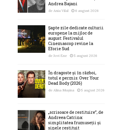
Andrea Bajani
de
Ania Vilal
6 august 2026
Șapte zile dedicate culturii
europene la mijloc de
august: Festivalul
Cinemascop revine la
Eforie Sud
de
Jovi Ene
5 august 2026
În dragoste și în război,
totul e permis: Over Your
Dead Body (2026)
de
Alina Mușina
5 august 2026
„scrisoare de restituire”, de
Andreea Catrina:
simplitatea frumuseții și
sinele restituit