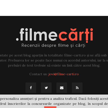
tate pe acest blog aparțin în totalitate filme-carti.ro și se află sub
tor. Preluarea lor se poate face numai cu acordul autorului, iar la sf
preluări de text trebuie să existe un link către acest blog.
Contact us:
jovi@filme-carti.ro
personaliza anunțuri și pentru a analiza traficul. Dacă folosiți acest
rul înscrierilor la concursurile organizate pe blog, în scopul de