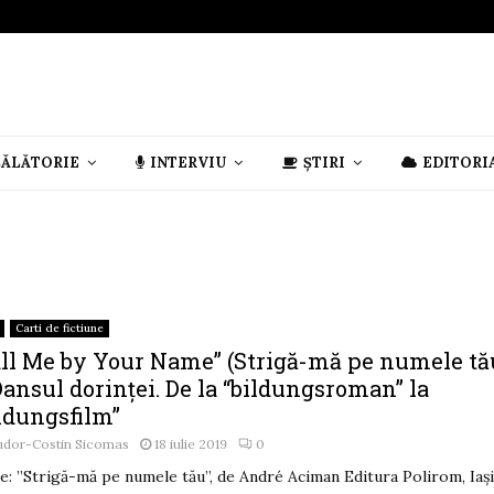
CĂLĂTORIE
INTERVIU
ȘTIRI
EDITORI
Carti de fictiune
all Me by Your Name” (Strigă-mă pe numele tă
ansul dorinţei. De la “bildungsroman” la
ildungsfilm”
udor-Costin Sicomas
18 iulie 2019
0
e: ”Strigă-mă pe numele tău”, de André Aciman Editura Polirom, Iași