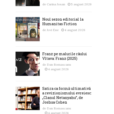
de
Carina Josan
5 august 2026
Noul sezon editorial la
Humanitas Fiction
de
Jovi Ene
4 august 2026
Franz pe malurile râului
Vltava: Franz (2025)
de
Dan Romascanu
4 august 2026
Satira ca formă ultimativă
a revizionismului evreiesc:
„Clanul Netanyahu”, de
Joshua Cohen
de
Dan Romascanu
4 august 2026