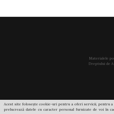
Materialele pos
Dreptului de Au
Acest site folosește cookie-uri pentru a oferi servicii, pentru a 
prelucrează datele cu caracter personal furnizate de voi în cad