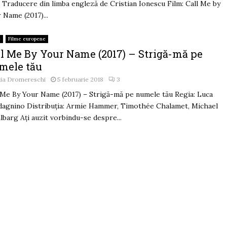
 Traducere din limba engleză de Cristian Ionescu Film: Call Me by
 Name (2017)...
e
Filme europene
ll Me By Your Name (2017) – Strigă-mă pe
mele tău
lia Dromereschi
5 februarie 2018
3
 Me By Your Name (2017) – Strigă-mă pe numele tău Regia: Luca
agnino Distribuția: Armie Hammer, Timothée Chalamet, Michael
lbarg Ați auzit vorbindu-se despre...