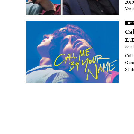
2019
Your
Film
Ca
nu
de
Iu
Call
Guad
Stuh