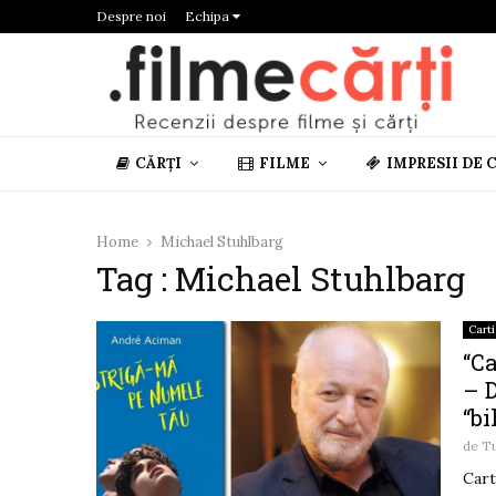
Despre noi
Echipa
CĂRȚI
FILME
IMPRESII DE 
Home
Michael Stuhlbarg
Tag : Michael Stuhlbarg
Carti
“C
– D
“b
de
T
Cart