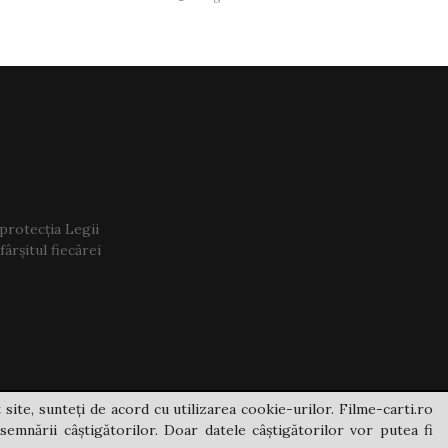
 protecția Legii
ârșitul fiecărei
 site, sunteți de acord cu utilizarea cookie-urilor. Filme-carti.ro
semnării câștigătorilor. Doar datele câștigătorilor vor putea fi