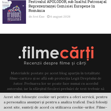
Festivalul APOLODOR, sub Înaltul Patronaj al
Reprezentanței Comisiei Europene în
România
de
Jovi Ene
6 august 2026
Materialele postate pe acest blog aparțin în totalitate
filme-carti.ro și se află sub protecția Legii Dreptului de
Autor. Preluarea lor se poate face numai cu acordul
autorului, iar la sfârșitul fiecărei preluări de text trebuie să
existe un link către acest blog.
Acest site folosește cookie-uri pentru a oferi servicii, pentru
a personaliza anunțuri și pentru a analiza traficul. Dacă folosiți
Contact us:
jovi@filme-carti.ro
acest site, sunteți de acord cu utilizarea cookie-urilor. Filme-