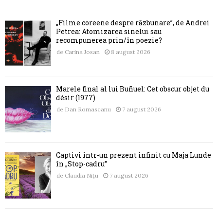
„Filme coreene despre răzbunare”, de Andrei
Petrea: Atomizarea sinelui sau
recompunerea prin/în poezie?
de
Carina Josan
8 august 2026
Marele final al lui Buñuel: Cet obscur objet du
désir (1977)
de
Dan Romascanu
7 august 2026
Captivi într-un prezent infinit cu Maja Lunde
în „Stop-cadru”
de
Claudia Nițu
7 august 2026