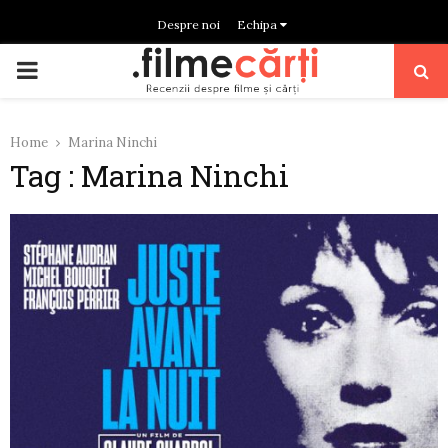
Despre noi
Echipa
PRIMARY
MENU
Home
Marina Ninchi
Tag : Marina Ninchi