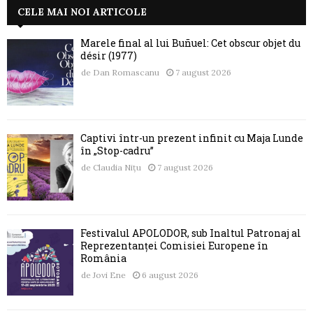
CELE MAI NOI ARTICOLE
Marele final al lui Buñuel: Cet obscur objet du
désir (1977)
de
Dan Romascanu
7 august 2026
Captivi într-un prezent infinit cu Maja Lunde
în „Stop-cadru”
de
Claudia Nițu
7 august 2026
Festivalul APOLODOR, sub Înaltul Patronaj al
Reprezentanței Comisiei Europene în
România
de
Jovi Ene
6 august 2026