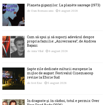
Planeta giganților: La planète sauvage (1973)
de
Dan Romascanu
6 august 2026
Cum să spui și să suporți adevărul despre
propria familie: „Aniversarea”, de Andrea
Bajani
de
Ania Vilal
6 august 2026
Șapte zile dedicate culturii europene la
mijloc de august: Festivalul Cinemascop
revine la Eforie Sud
de
Jovi Ene
5 august 2026
În dragoste și în război, totul e permis: Over
Your Dead Body (2026)