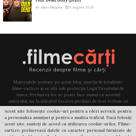
de
Alina Mușina
5 august 2026
Materialele postate pe acest blog aparțin în totalitate
filme-carti.ro și se află sub protecția Legii Dreptului de
Autor. Preluarea lor se poate face numai cu acordul
autorului, iar la sfârșitul fiecărei preluări de text trebuie să
existe un link către acest blog.
Acest site folosește cookie-uri pentru a oferi servicii, pentru
a personaliza anunțuri și pentru a analiza traficul. Dacă folosiți
Contact us:
jovi@filme-carti.ro
acest site, sunteți de acord cu utilizarea cookie-urilor. Filme-
carti.ro prelucrează datele cu caracter personal furnizate de