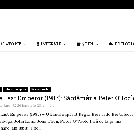
CĂLĂTORIE
INTERVIU
ȘTIRI
EDITORI
e
Filme europene
Recomandat
e Last Emperor (1987): Săptămâna Peter O’Tool
vi Ene
26 ianuarie 2014
1
Last Emperor (1987) – Ultimul împărat Regia: Bernardo Bertolucci
ribuția: John Lone, Joan Chen, Peter O’Toole Încă de la prima
onare, am iubit ”The...