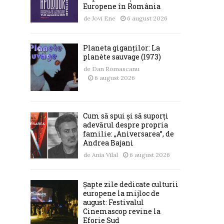
Europene în România
de
Jovi Ene
6 august 2026
Planeta giganților: La
planète sauvage (1973)
de
Dan Romascanu
6 august 2026
Cum să spui și să suporți
adevărul despre propria
familie: „Aniversarea”, de
Andrea Bajani
de
Ania Vilal
6 august 2026
Șapte zile dedicate culturii
europene la mijloc de
august: Festivalul
Cinemascop revine la
Eforie Sud