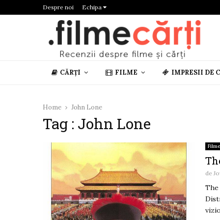
Despre noi
Echipa
CĂRȚI
FILME
IMPRESII DE 
Home
John Lone
Tag : John Lone
Film
Th
de
Jo
The 
Dist
vizi