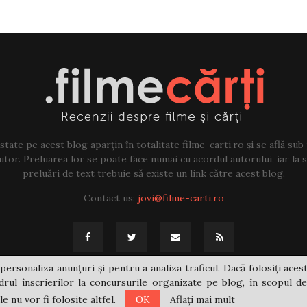
tate pe acest blog aparțin în totalitate filme-carti.ro și se află sub
tor. Preluarea lor se poate face numai cu acordul autorului, iar la sf
preluări de text trebuie să existe un link către acest blog.
Contact us:
jovi@filme-carti.ro
personaliza anunțuri și pentru a analiza traficul. Dacă folosiți acest
rul înscrierilor la concursurile organizate pe blog, în scopul de
 nu vor fi folosite altfel.
OK
Aflați mai mult
@2021 - filme-carti.ro