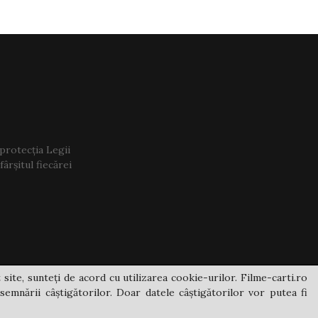
 protecția Legii
ârșitul fiecărei
 site, sunteți de acord cu utilizarea cookie-urilor. Filme-carti.ro
semnării câștigătorilor. Doar datele câștigătorilor vor putea fi