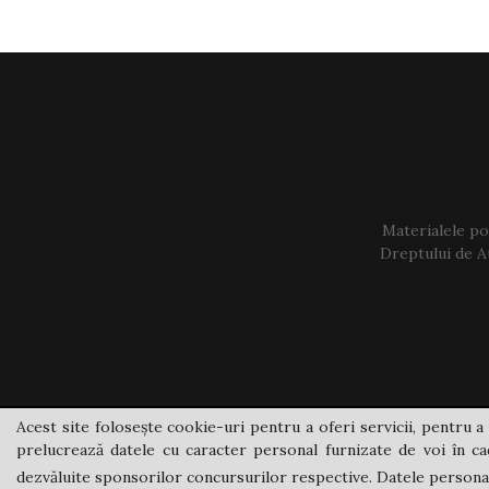
Materialele pos
Dreptului de Au
Acest site folosește cookie-uri pentru a oferi servicii, pentru a 
prelucrează datele cu caracter personal furnizate de voi în cad
dezvăluite sponsorilor concursurilor respective. Datele personale