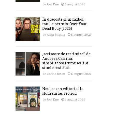
de
Jovi Ene
5 august 2026
În dragoste și în război,
totul e permis: Over Your
Dead Body (2026)
de
Alina Mușina
5 august 2026
„scrisoare de restituire”, de
Andreea Catrina:
simplitatea frumuseții și
sinele restituit
de
Carina Josan
5 august 2026
Noul sezon editorial la
Humanitas Fiction
de
Jovi Ene
4 august 2026