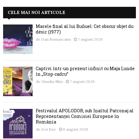
CELE MAI NOI ARTICOLE
Marele final al lui Buñuel: Cet obscur objet du
désir (1977)
de
Dan Romascanu
7 august 2026
Captivi într-un prezent infinit cu Maja Lunde
în „Stop-cadru”
de
Claudia Nițu
7 august 2026
Festivalul APOLODOR, sub Înaltul Patronaj al
Reprezentanței Comisiei Europene în
România
de
Jovi Ene
6 august 2026