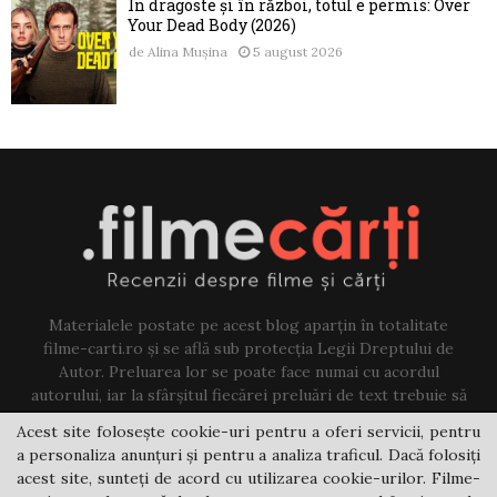
În dragoste și în război, totul e permis: Over
Your Dead Body (2026)
de
Alina Mușina
5 august 2026
Materialele postate pe acest blog aparțin în totalitate
filme-carti.ro și se află sub protecția Legii Dreptului de
Autor. Preluarea lor se poate face numai cu acordul
autorului, iar la sfârșitul fiecărei preluări de text trebuie să
existe un link către acest blog.
Acest site folosește cookie-uri pentru a oferi servicii, pentru
a personaliza anunțuri și pentru a analiza traficul. Dacă folosiți
Contact us:
jovi@filme-carti.ro
acest site, sunteți de acord cu utilizarea cookie-urilor. Filme-