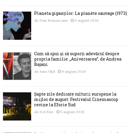
Planeta giganților: La planète sauvage (1973)
de
Dan Romascanu
6 august 2026
Cum să spui și să suporți adevărul despre
propria familie: „Aniversarea”, de Andrea
Bajani
de
Ania Vilal
6 august 2026
Șapte zile dedicate culturii europene la
mijloc de august: Festivalul Cinemascop
revine la Eforie Sud
de
Jovi Ene
5 august 2026