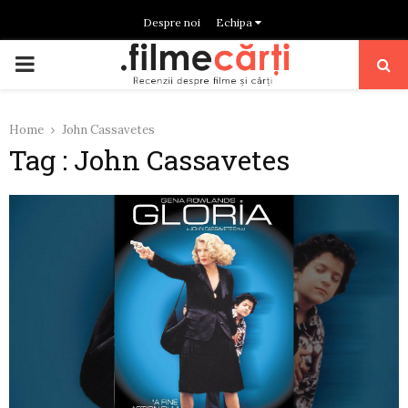
Despre noi
Echipa
PRIMARY
MENU
Home
John Cassavetes
Tag : John Cassavetes