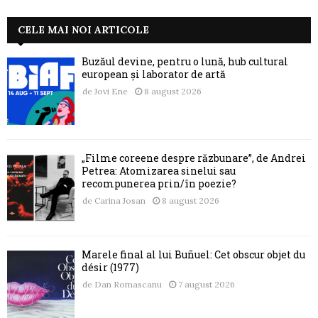
CELE MAI NOI ARTICOLE
Buzăul devine, pentru o lună, hub cultural
european și laborator de artă
de
Jovi Ene
8 august 2026
„Filme coreene despre răzbunare”, de Andrei
Petrea: Atomizarea sinelui sau
recompunerea prin/în poezie?
de
Carina Josan
8 august 2026
Marele final al lui Buñuel: Cet obscur objet du
désir (1977)
de
Dan Romascanu
7 august 2026