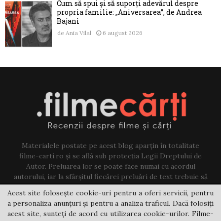
Cum să spui și să suporți adevărul despre
propria familie: „Aniversarea”, de Andrea
Bajani
de
Ania Vilal
6 august 2026
Materialele postate pe acest blog aparțin în totalitate
filme-carti.ro și se află sub protecția Legii Dreptului de
Autor. Preluarea lor se poate face numai cu acordul
autorului, iar la sfârșitul fiecărei preluări de text trebuie să
existe un link către acest blog.
Acest site folosește cookie-uri pentru a oferi servicii, pentru
a personaliza anunțuri și pentru a analiza traficul. Dacă folosiți
Contact us:
jovi@filme-carti.ro
acest site, sunteți de acord cu utilizarea cookie-urilor. Filme-