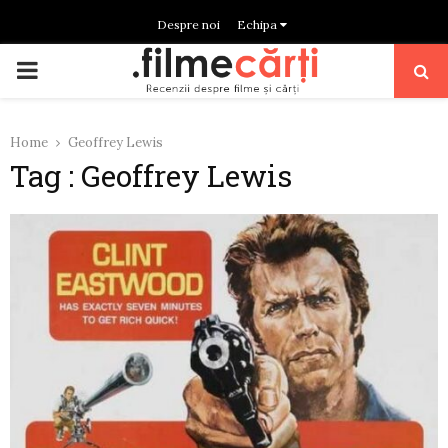
Despre noi
Echipa
PRIMARY
MENU
Home
Geoffrey Lewis
Tag : Geoffrey Lewis