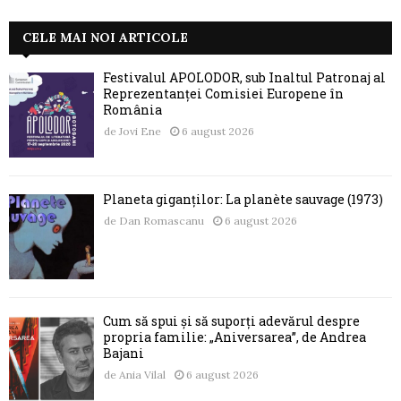
CELE MAI NOI ARTICOLE
Festivalul APOLODOR, sub Înaltul Patronaj al
Reprezentanței Comisiei Europene în
România
de
Jovi Ene
6 august 2026
Planeta giganților: La planète sauvage (1973)
de
Dan Romascanu
6 august 2026
Cum să spui și să suporți adevărul despre
propria familie: „Aniversarea”, de Andrea
Bajani
de
Ania Vilal
6 august 2026