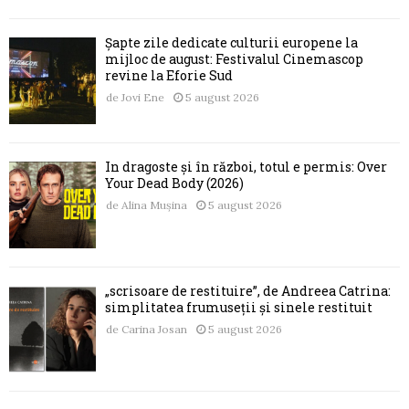
Șapte zile dedicate culturii europene la
mijloc de august: Festivalul Cinemascop
revine la Eforie Sud
de
Jovi Ene
5 august 2026
În dragoste și în război, totul e permis: Over
Your Dead Body (2026)
de
Alina Mușina
5 august 2026
„scrisoare de restituire”, de Andreea Catrina:
simplitatea frumuseții și sinele restituit
de
Carina Josan
5 august 2026