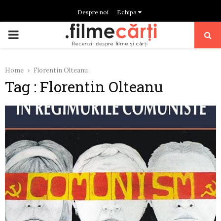
Despre noi
Echipa
PRIMARY
MENU
Home
Florentin Olteanu
Tag : Florentin Olteanu