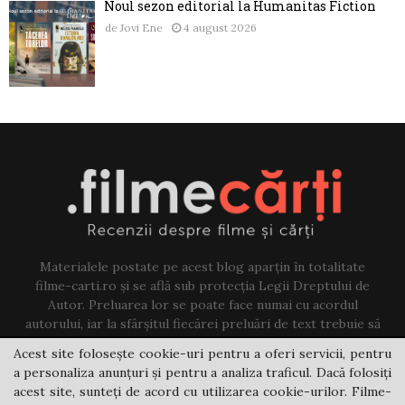
Noul sezon editorial la Humanitas Fiction
de
Jovi Ene
4 august 2026
Materialele postate pe acest blog aparțin în totalitate
filme-carti.ro și se află sub protecția Legii Dreptului de
Autor. Preluarea lor se poate face numai cu acordul
autorului, iar la sfârșitul fiecărei preluări de text trebuie să
existe un link către acest blog.
Acest site folosește cookie-uri pentru a oferi servicii, pentru
a personaliza anunțuri și pentru a analiza traficul. Dacă folosiți
Contact us:
jovi@filme-carti.ro
acest site, sunteți de acord cu utilizarea cookie-urilor. Filme-