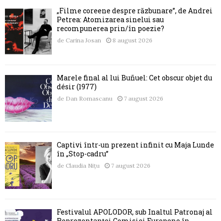
„Filme coreene despre răzbunare”, de Andrei
Petrea: Atomizarea sinelui sau
recompunerea prin/în poezie?
de
Carina Josan
8 august 2026
Marele final al lui Buñuel: Cet obscur objet du
désir (1977)
de
Dan Romascanu
7 august 2026
Captivi într-un prezent infinit cu Maja Lunde
în „Stop-cadru”
de
Claudia Nițu
7 august 2026
Festivalul APOLODOR, sub Înaltul Patronaj al
Reprezentanței Comisiei Europene în