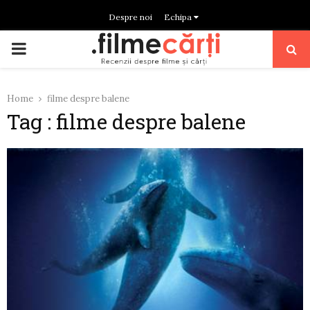
Despre noi
Echipa
PRIMARY
MENU
Home
filme despre balene
Tag : filme despre balene