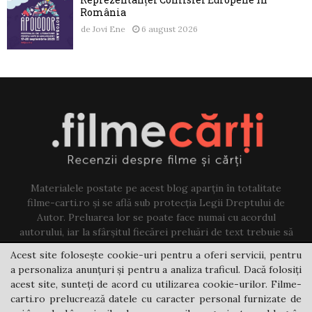
România
de
Jovi Ene
6 august 2026
Materialele postate pe acest blog aparțin în totalitate
filme-carti.ro și se află sub protecția Legii Dreptului de
Autor. Preluarea lor se poate face numai cu acordul
autorului, iar la sfârșitul fiecărei preluări de text trebuie să
existe un link către acest blog.
Acest site folosește cookie-uri pentru a oferi servicii, pentru
a personaliza anunțuri și pentru a analiza traficul. Dacă folosiți
Contact us:
jovi@filme-carti.ro
acest site, sunteți de acord cu utilizarea cookie-urilor. Filme-
carti.ro prelucrează datele cu caracter personal furnizate de