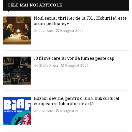
CELE MAI NOI ARTICOLE
Noul serial thriller de la FX, „CIoburile”, este
acum pe Disney+
de
Jovi Ene
9 august 2026
10 filme care îți vor da lumea peste cap
de
Stella Popa
9 august 2026
Buzăul devine, pentru o lună, hub cultural
european și laborator de artă
de
Jovi Ene
8 august 2026