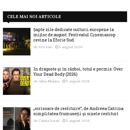
CELE MAI NOI ARTICOLE
Șapte zile dedicate culturii europene la
mijloc de august: Festivalul Cinemascop
revine la Eforie Sud
de
Jovi Ene
5 august 2026
În dragoste și în război, totul e permis: Over
Your Dead Body (2026)
de
Alina Mușina
5 august 2026
„scrisoare de restituire”, de Andreea Catrina:
simplitatea frumuseții și sinele restituit
de
Carina Josan
5 august 2026