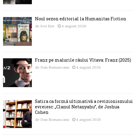
Noul sezon editorial la Humanitas Fiction
de
Jovi Ene
4 august 2026
Franz pe malurile râului Vltava: Franz (2025)
de
Dan Romascanu
4 august 2026
Satira ca formă ultimativă a revizionismului
evreiesc: „Clanul Netanyahu”, de Joshua
Cohen
de
Dan Romascanu
4 august 2026