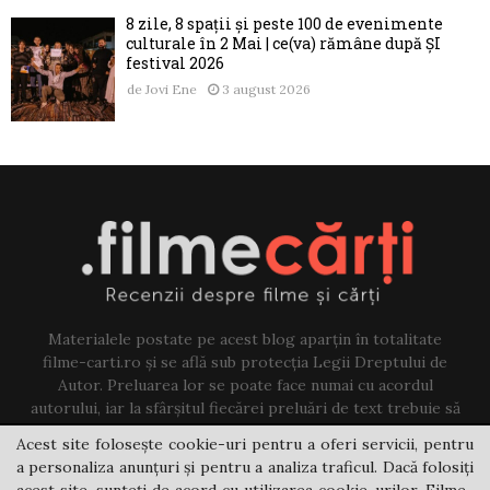
8 zile, 8 spații și peste 100 de evenimente
culturale în 2 Mai | ce(va) rămâne după ȘI
festival 2026
de
Jovi Ene
3 august 2026
Materialele postate pe acest blog aparțin în totalitate
filme-carti.ro și se află sub protecția Legii Dreptului de
Autor. Preluarea lor se poate face numai cu acordul
autorului, iar la sfârșitul fiecărei preluări de text trebuie să
existe un link către acest blog.
Acest site folosește cookie-uri pentru a oferi servicii, pentru
a personaliza anunțuri și pentru a analiza traficul. Dacă folosiți
Contact us:
jovi@filme-carti.ro