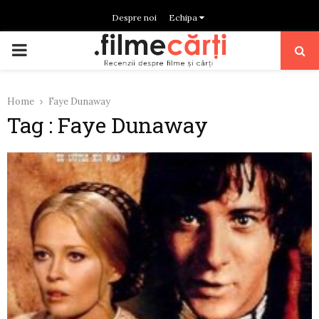
Despre noi
Echipa
PRIMARY
MENU
Home
Faye Dunaway
Tag : Faye Dunaway