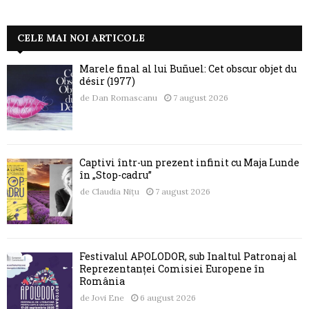
CELE MAI NOI ARTICOLE
Marele final al lui Buñuel: Cet obscur objet du
désir (1977)
de
Dan Romascanu
7 august 2026
Captivi într-un prezent infinit cu Maja Lunde
în „Stop-cadru”
de
Claudia Nițu
7 august 2026
Festivalul APOLODOR, sub Înaltul Patronaj al
Reprezentanței Comisiei Europene în
România
de
Jovi Ene
6 august 2026