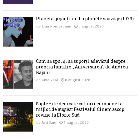
Planeta giganților: La planète sauvage (1973)
de
Dan Romascanu
6 august 2026
Cum să spui și să suporți adevărul despre
propria familie: „Aniversarea”, de Andrea
Bajani
de
Ania Vilal
6 august 2026
Șapte zile dedicate culturii europene la
mijloc de august: Festivalul Cinemascop
revine la Eforie Sud
de
Jovi Ene
5 august 2026