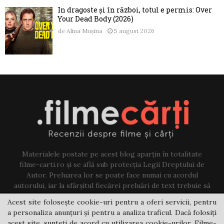
În dragoste și în război, totul e permis: Over
Your Dead Body (2026)
de
Alina Mușina
5 august 2026
Materialele postate pe acest blog aparțin în totalitate
filme-carti.ro și se află sub protecția Legii Dreptului de
Autor. Preluarea lor se poate face numai cu acordul
autorului, iar la sfârșitul fiecărei preluări de text trebuie să
existe un link către acest blog.
Acest site folosește cookie-uri pentru a oferi servicii, pentru
a personaliza anunțuri și pentru a analiza traficul. Dacă folosiți
Contact us:
jovi@filme-carti.ro
acest site, sunteți de acord cu utilizarea cookie-urilor. Filme-