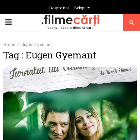
Despre noi
Echipa
PRIMARY
MENU
Home
Eugen Gyemant
Tag : Eugen Gyemant