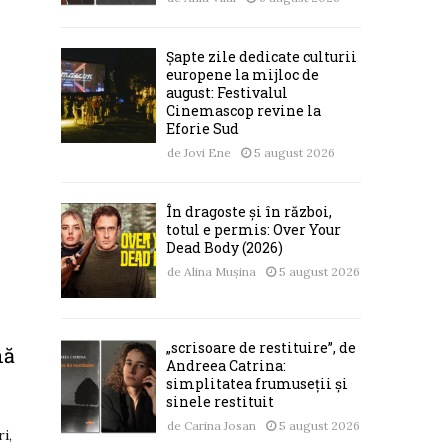
Șapte zile dedicate culturii
europene la mijloc de
august: Festivalul
Cinemascop revine la
Eforie Sud
de
Jovi Ene
5 august 2026
În dragoste și în război,
totul e permis: Over Your
Dead Body (2026)
de
Alina Mușina
5 august 2026
„scrisoare de restituire”, de
nă
Andreea Catrina:
simplitatea frumuseții și
sinele restituit
de
Carina Josan
5 august 2026
i,