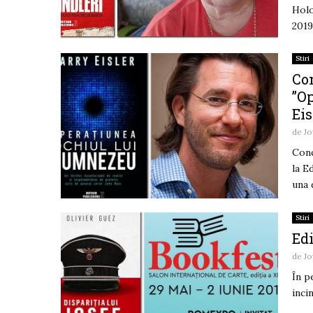
Holo
2019
Stiri
Con
”O
Eis
de
Jo
Conc
la E
una d
Stiri
Edi
de
Jo
În p
inci