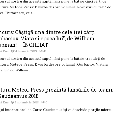
ursul nostru din această săptămână pune la bătaie cinci cărți de
ditura Meteor Press: E vorba despre volumul ”Povestiri cu tâlc”, de
ca Chiriacescu, ce a...
curs: Câștigă una dintre cele trei cărți
rbaciov. Viata si epoca lui”, de William
ubman! – ÎNCHEIAT
vi Ene
14 ianuarie 2019
41
ursul nostru din această săptămână pune la bătaie trei cărți de
ditura Meteor Press: E vorba despre volumul „Gorbaciov. Viata si
a lui”, de William...
itura Meteor Press prezintă lansările de toam
 Gaudeamus 2018
vi Ene
9 noiembrie 2018
0
ul Internaţional de Carte Gaudeamus îşi va deschide porţile miercur