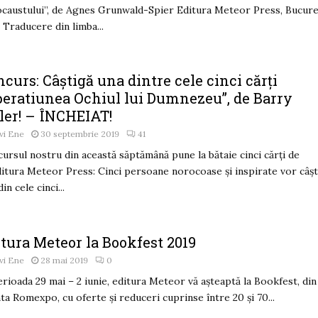
caustului”, de Agnes Grunwald-Spier Editura Meteor Press, Bucureș
 Traducere din limba...
curs: Câștigă una dintre cele cinci cărți
peratiunea Ochiul lui Dumnezeu”, de Barry
ler! – ÎNCHEIAT!
vi Ene
30 septembrie 2019
41
ursul nostru din această săptămână pune la bătaie cinci cărți de
ditura Meteor Press: Cinci persoane norocoase și inspirate vor câș
in cele cinci...
tura Meteor la Bookfest 2019
vi Ene
28 mai 2019
0
erioada 29 mai – 2 iunie, editura Meteor vă aşteaptă la Bookfest, din
nta Romexpo, cu oferte şi reduceri cuprinse între 20 şi 70...