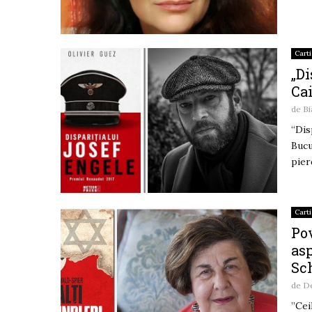
Carti
„Di
Ca
de
B
“Dis
Bucu
pier
Carti
Pov
asp
Sc
de
De
”Cei