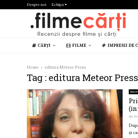
Despre noi
Echipa
CĂRȚI
FILME
IMPRESII DE 
Home
editura Meteor Press
Tag : editura Meteor Press
Inter
Pri
(i
de
Jo
După
și c