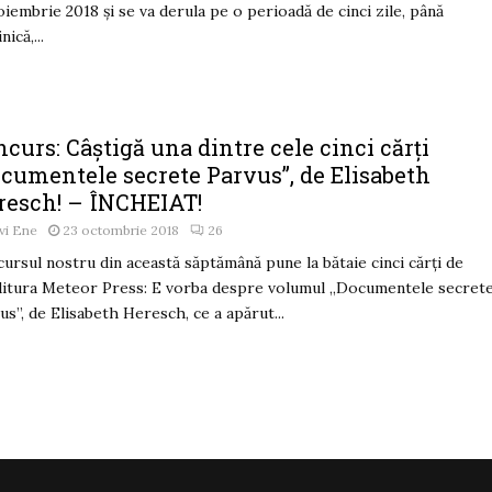
oiembrie 2018 şi se va derula pe o perioadă de cinci zile, până
ică,...
curs: Câștigă una dintre cele cinci cărți
ocumentele secrete Parvus”, de Elisabeth
resch! – ÎNCHEIAT!
vi Ene
23 octombrie 2018
26
ursul nostru din această săptămână pune la bătaie cinci cărți de
ditura Meteor Press: E vorba despre volumul „Documentele secret
us”, de Elisabeth Heresch, ce a apărut...