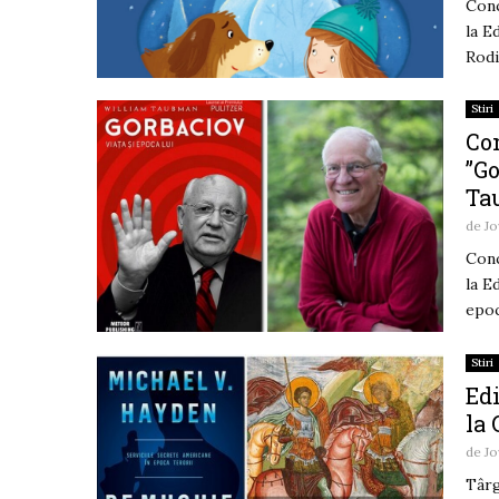
Conc
la E
Rodi
Stiri
Con
”Go
Ta
de
Jo
Conc
la E
epoc
Stiri
Ed
la
de
Jo
Târg