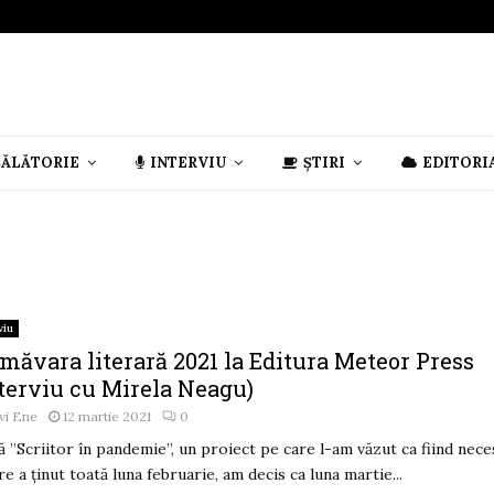
CĂLĂTORIE
INTERVIU
ȘTIRI
EDITORI
viu
măvara literară 2021 la Editura Meteor Press
nterviu cu Mirela Neagu)
vi Ene
12 martie 2021
0
 ”Scriitor în pandemie”, un proiect pe care l-am văzut ca fiind nece
are a ținut toată luna februarie, am decis ca luna martie...