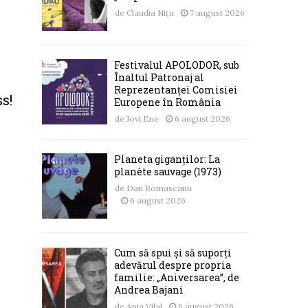
de
Claudia Nițu
7 august 2026
Festivalul APOLODOR, sub
Înaltul Patronaj al
Reprezentanței Comisiei
s!
Europene în România
de
Jovi Ene
6 august 2026
Planeta giganților: La
planète sauvage (1973)
de
Dan Romascanu
6 august 2026
Cum să spui și să suporți
adevărul despre propria
familie: „Aniversarea”, de
Andrea Bajani
de
Ania Vilal
6 august 2026