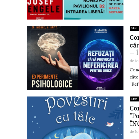
Stiri
Con
căr
– 
de
Jo
Conc
câte
”Refu
Stiri
Con
”Po
ÎN
de
Jo