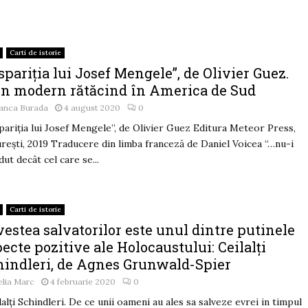
Carti de istorie
spariția lui Josef Mengele”, de Olivier Guez.
in modern rătăcind în America de Sud
ianca Burada
4 august 2020
0
pariția lui Josef Mengele”, de Olivier Guez Editura Meteor Press,
rești, 2019 Traducere din limba franceză de Daniel Voicea “…nu-i
dut decât cel care se...
Carti de istorie
estea salvatorilor este unul dintre putinele
ecte pozitive ale Holocaustului: Ceilalți
hindleri, de Agnes Grunwald-Spier
lia Marc
4 februarie 2020
0
lalți Schindleri. De ce unii oameni au ales sa salveze evrei in timpul