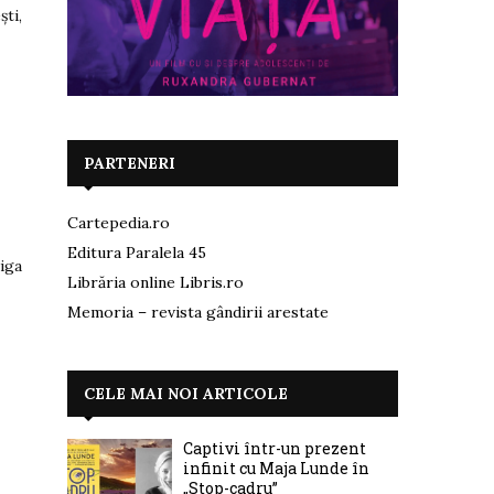
ti,
PARTENERI
Cartepedia.ro
Editura Paralela 45
tiga
Librăria online Libris.ro
Memoria – revista gândirii arestate
CELE MAI NOI ARTICOLE
Captivi într-un prezent
infinit cu Maja Lunde în
„Stop-cadru”