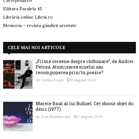
Cartepedia.ro
Editura Paralela 45
Librăria online Libris.ro
Memoria – revista gândirii arestate
CELE MAI NOI ARTICOLE
„Filme coreene despre răzbunare”, de Andrei
Petrea: Atomizarea sinelui sau
recompunerea prin/în poezie?
de
Carina Josan
8 august 2026
Marele final al lui Buñuel: Cet obscur objet du
désir (1977)
de
Dan Romascanu
7 august 2026