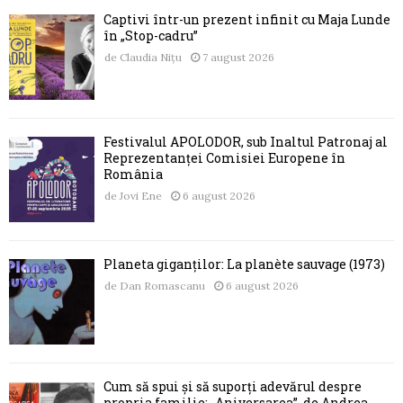
Captivi într-un prezent infinit cu Maja Lunde
în „Stop-cadru”
de
Claudia Nițu
7 august 2026
Festivalul APOLODOR, sub Înaltul Patronaj al
Reprezentanței Comisiei Europene în
România
de
Jovi Ene
6 august 2026
Planeta giganților: La planète sauvage (1973)
de
Dan Romascanu
6 august 2026
Cum să spui și să suporți adevărul despre
propria familie: „Aniversarea”, de Andrea