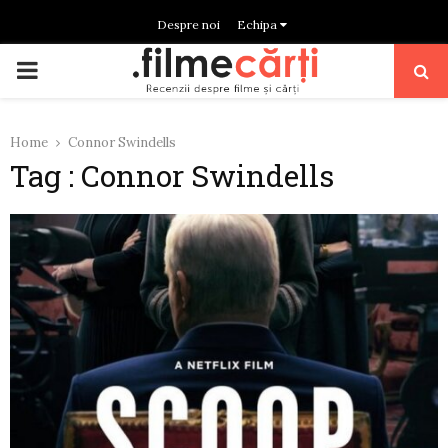
Despre noi
Echipa
PRIMARY
MENU
Home
Connor Swindells
Tag : Connor Swindells