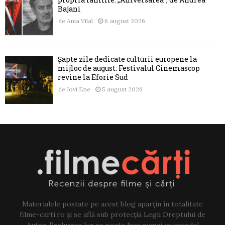
Bajani
de
Ania Vilal
6 august 2026
Șapte zile dedicate culturii europene la
mijloc de august: Festivalul Cinemascop
revine la Eforie Sud
de
Jovi Ene
5 august 2026
Materialele postate pe acest blog aparțin în totalitate
filme-carti.ro și se află sub protecția Legii Dreptului de