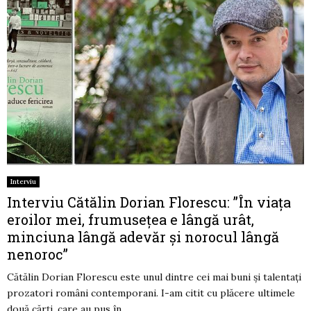
Interviu
Interviu Cătălin Dorian Florescu: ”În viața
eroilor mei, frumusețea e lângă urât,
minciuna lângă adevăr și norocul lângă
nenoroc”
Cătălin Dorian Florescu este unul dintre cei mai buni și talentați
prozatori români contemporani. I-am citit cu plăcere ultimele
două cărți, care au pus în...