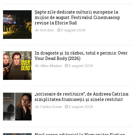
Șapte zile dedicate culturii europene la
mijloc de august: Festivalul Cinemascop
revine la Eforie Sud
de
Jovi Ene
5 august 2026
În dragoste și în război, totul e permis: Over
Your Dead Body (2026)
de
Alina Mușina
5 august 2026
„scrisoare de restituire”, de Andreea Catrina:
simplitatea frumuseții și sinele restituit
de
Carina Josan
5 august 2026
Noul sezon editorial la Humanitas Fiction