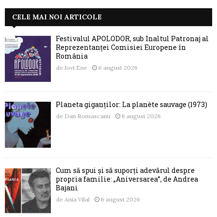
CELE MAI NOI ARTICOLE
Festivalul APOLODOR, sub Înaltul Patronaj al
Reprezentanței Comisiei Europene în
România
de
Jovi Ene
6 august 2026
Planeta giganților: La planète sauvage (1973)
de
Dan Romascanu
6 august 2026
Cum să spui și să suporți adevărul despre
propria familie: „Aniversarea”, de Andrea
Bajani
de
Ania Vilal
6 august 2026