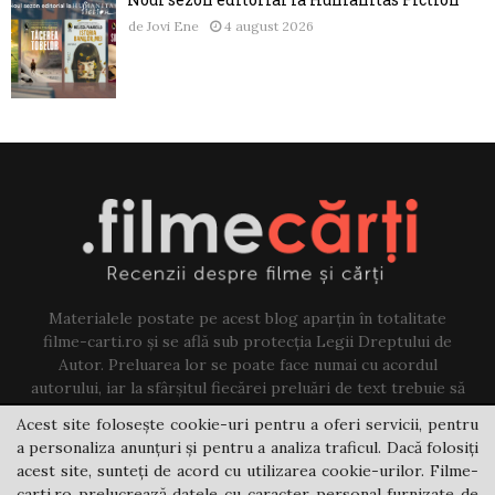
de
Jovi Ene
4 august 2026
Materialele postate pe acest blog aparțin în totalitate
filme-carti.ro și se află sub protecția Legii Dreptului de
Autor. Preluarea lor se poate face numai cu acordul
autorului, iar la sfârșitul fiecărei preluări de text trebuie să
existe un link către acest blog.
Acest site folosește cookie-uri pentru a oferi servicii, pentru
a personaliza anunțuri și pentru a analiza traficul. Dacă folosiți
Contact us:
jovi@filme-carti.ro
acest site, sunteți de acord cu utilizarea cookie-urilor. Filme-
carti.ro prelucrează datele cu caracter personal furnizate de