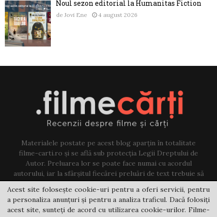
Noul sezon editorial la Humanitas Fiction
de
Jovi Ene
4 august 2026
Materialele postate pe acest blog aparțin în totalitate
filme-carti.ro și se află sub protecția Legii Dreptului de
Autor. Preluarea lor se poate face numai cu acordul
autorului, iar la sfârșitul fiecărei preluări de text trebuie să
existe un link către acest blog.
Acest site folosește cookie-uri pentru a oferi servicii, pentru
a personaliza anunțuri și pentru a analiza traficul. Dacă folosiți
Contact us:
jovi@filme-carti.ro
acest site, sunteți de acord cu utilizarea cookie-urilor. Filme-