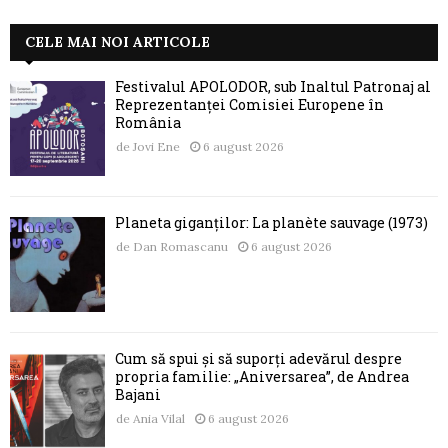
CELE MAI NOI ARTICOLE
Festivalul APOLODOR, sub Înaltul Patronaj al
Reprezentanței Comisiei Europene în
România
de
Jovi Ene
6 august 2026
Planeta giganților: La planète sauvage (1973)
de
Dan Romascanu
6 august 2026
Cum să spui și să suporți adevărul despre
propria familie: „Aniversarea”, de Andrea
Bajani
de
Ania Vilal
6 august 2026