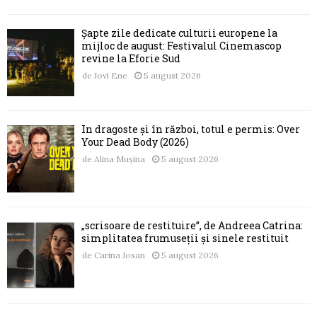
Șapte zile dedicate culturii europene la
mijloc de august: Festivalul Cinemascop
revine la Eforie Sud
de
Jovi Ene
5 august 2026
În dragoste și în război, totul e permis: Over
Your Dead Body (2026)
de
Alina Mușina
5 august 2026
„scrisoare de restituire”, de Andreea Catrina:
simplitatea frumuseții și sinele restituit
de
Carina Josan
5 august 2026