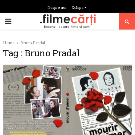
Despre noi
Echipa
PRIMARY
MENU
Home
Bruno Pradal
Tag : Bruno Pradal