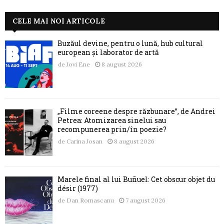
CELE MAI NOI ARTICOLE
Buzăul devine, pentru o lună, hub cultural
european și laborator de artă
de
Jovi Ene
8 august 2026
„Filme coreene despre răzbunare”, de Andrei
Petrea: Atomizarea sinelui sau
recompunerea prin/în poezie?
de
Carina Josan
8 august 2026
Marele final al lui Buñuel: Cet obscur objet du
désir (1977)
de
Dan Romascanu
7 august 2026