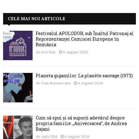
CELE MAI NOI ARTICOLE
Festivalul APOLODOR, sub Înaltul Patronaj al
Reprezentanței Comisiei Europene în
România
de
Jovi Ene
6 august 2026
Planeta giganților: La planète sauvage (1973)
de
Dan Romascanu
6 august 2026
Cum să spui și să suporți adevărul despre
propria familie: „Aniversarea”, de Andrea
Bajani
de
Ania Vilal
6 august 2026