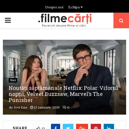
Despre noi
Echipa
PRIMARY
MENU
Stiri
Noutăți săptămânale Netflix: Polar: Viforul
nopții, Velvet Buzzsaw, Marvel’s The
Punisher
de
Jovi Ene
13 ianuarie 2019
0
SHARE
0