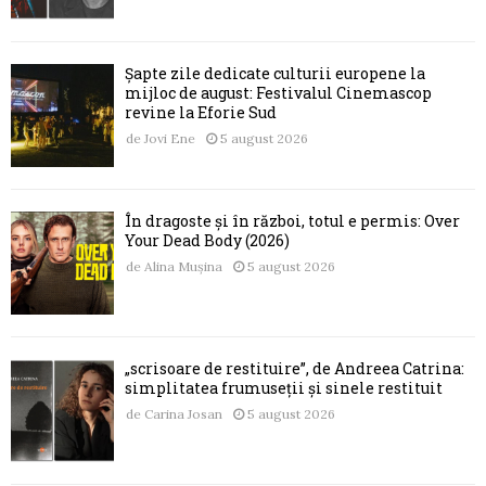
Șapte zile dedicate culturii europene la
mijloc de august: Festivalul Cinemascop
revine la Eforie Sud
de
Jovi Ene
5 august 2026
În dragoste și în război, totul e permis: Over
Your Dead Body (2026)
de
Alina Mușina
5 august 2026
„scrisoare de restituire”, de Andreea Catrina:
simplitatea frumuseții și sinele restituit
de
Carina Josan
5 august 2026