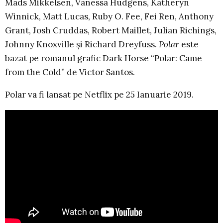
Mads Mikkelsen, Vanessa Hudgens, Katheryn
Winnick, Matt Lucas, Ruby O. Fee, Fei Ren, Anthony
Grant, Josh Cruddas, Robert Maillet, Julian Richings,
Johnny Knoxville și Richard Dreyfuss.
Polar
este
bazat pe romanul grafic Dark Horse “Polar: Came
from the Cold” de Victor Santos.
Polar va fi lansat pe Netflix pe 25 Ianuarie 2019.