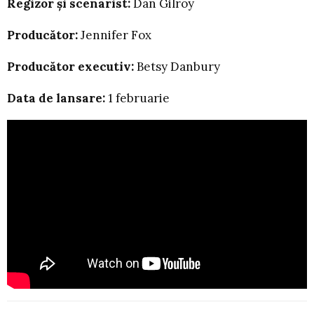
Regizor și scenarist:
Dan Gilroy
Producător:
Jennifer Fox
Producător executiv:
Betsy Danbury
Data de lansare:
1 februarie