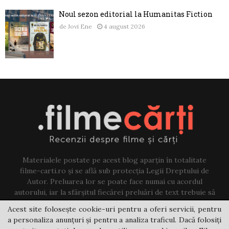
Noul sezon editorial la Humanitas Fiction
de
Jovi Ene
4 august 2026
Materialele postate pe acest blog aparțin în totalitate
filme-carti.ro și se află sub protecția Legii Dreptului de
Autor. Preluarea lor se poate face numai cu acordul
autorului, iar la sfârșitul fiecărei preluări de text trebuie să
existe un link către acest blog.
Acest site folosește cookie-uri pentru a oferi servicii, pentru
a personaliza anunțuri și pentru a analiza traficul. Dacă folosiți
Contact us:
jovi@filme-carti.ro