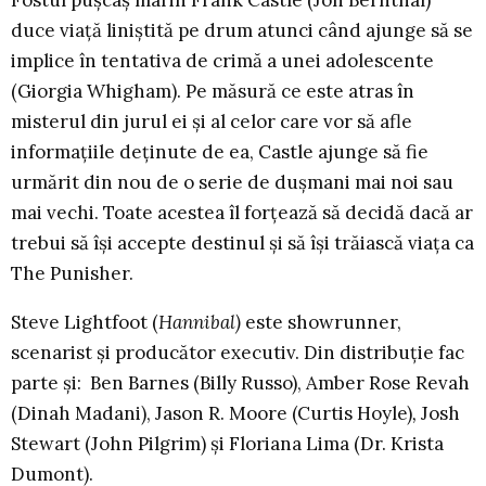
Fostul pușcaș marin Frank Castle (Jon Bernthal)
duce viață liniștită pe drum atunci când ajunge să se
implice în tentativa de crimă a unei adolescente
(Giorgia Whigham). Pe măsură ce este atras în
misterul din jurul ei și al celor care vor să afle
informațiile deținute de ea, Castle ajunge să fie
urmărit din nou de o serie de dușmani mai noi sau
mai vechi. Toate acestea îl forțează să decidă dacă ar
trebui să își accepte destinul și să își trăiască viața ca
The Punisher.
Steve Lightfoot (
Hannibal)
este showrunner,
scenarist și producător executiv. Din distribuție fac
parte și: Ben Barnes (Billy Russo), Amber Rose Revah
(Dinah Madani), Jason R. Moore (Curtis Hoyle)
,
Josh
Stewart (John Pilgrim) și Floriana Lima (Dr. Krista
Dumont).