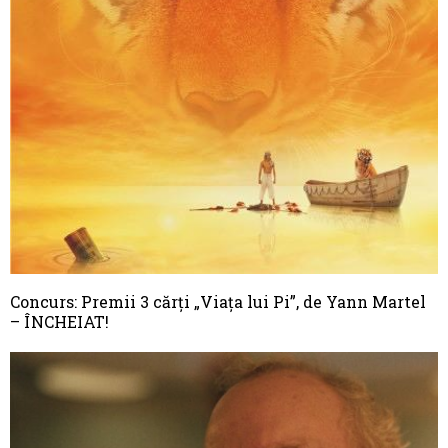
Concurs: Premii 3 cărţi „Viaţa lui Pi”, de Yann Martel
– ÎNCHEIAT!