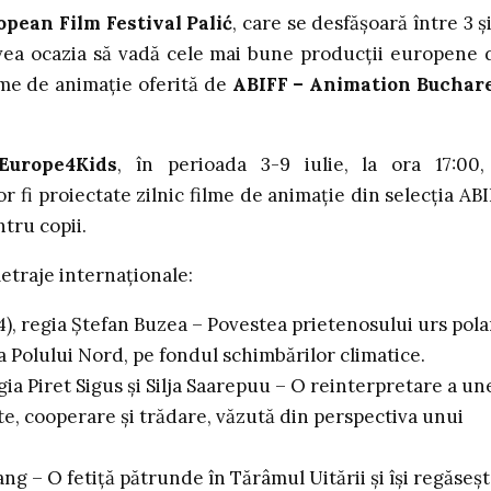
opean Film Festival Palić
, care se desfășoară între 3 și
a avea ocazia să vadă cele mai bune producții europene 
ilme de animație oferită de
ABIFF – Animation Buchar
Europe4Kids
, în perioada 3-9 iulie, la ora 17:00,
r fi proiectate zilnic filme de animație din selecția ABI
tru copii.
traje internaționale:
4), regia Ștefan Buzea – Povestea prietenosului urs pola
a Polului Nord, pe fondul schimbărilor climatice.
egia Piret Sigus și Silja Saarepuu – O reinterpretare a un
e, cooperare și trădare, văzută din perspectiva unui
ang – O fetiță pătrunde în Tărâmul Uitării și își regăseș