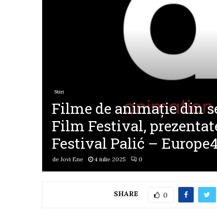
Stiri
Filme de animație din s
Film Festival, prezenta
Festival Palić – Europe
de
Jovi Ene
4 iulie 2025
0
SHARE
0