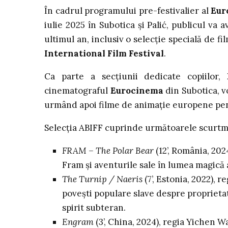
În cadrul programului pre-festivalier al
Eur
iulie 2025 în Subotica și Palić, publicul v
ultimul an, inclusiv o selecție specială de f
International Film Festival
.
Ca parte a secțiunii dedicate copiilor,
cinematograful
Eurocinema
din Subotica, vo
urmând apoi filme de animație europene pen
Selecția ABIFF cuprinde următoarele scurtme
FRAM – The Polar Bear
(12’, România, 202
Fram și aventurile sale în lumea magică 
The Turnip / Naeris
(7’, Estonia, 2022), r
povești populare slave despre proprietat
spirit subteran.
Engram
(3’, China, 2024), regia Yichen W