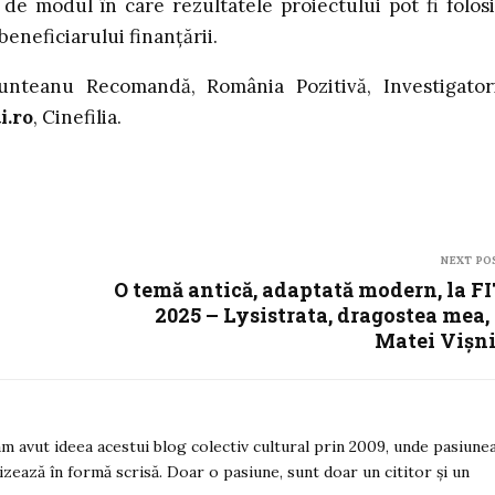
de modul în care rezultatele proiectului pot fi folosi
eneficiarului finanțării.
teanu Recomandă, România Pozitivă, Investigator
i.ro
, Cinefilia.
NEXT PO
O temă antică, adaptată modern, la F
2025 – Lysistrata, dragostea mea,
Matei Vișn
 am avut ideea acestui blog colectiv cultural prin 2009, unde pasiune
izează în formă scrisă. Doar o pasiune, sunt doar un cititor și un