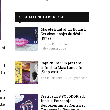
CELE MAI NOI ARTICOLE
Marele final al lui Buñuel:
Cet obscur objet du désir
(1977)
de
Dan Romascanu
 și
7 august 2026
.
Captivi într-un prezent
rul
infinit cu Maja Lunde în
„Stop-cadru”
rin
de
Claudia Nițu
7 august 2026
 de
Festivalul APOLODOR, sub
 nu
Înaltul Patronaj al
ste
Reprezentanței Comisiei
Europene în România