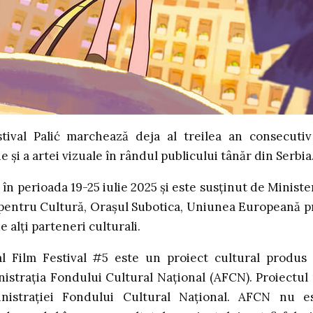
ival Palić marchează deja al treilea an consecutiv
 și a artei vizuale în rândul publicului tânăr din Serbia
 în perioada 19-25 iulie 2025 și este susținut de Ministe
al pentru Cultură, Orașul Subotica, Uniunea Europeană p
alți parteneri culturali.
l Film Festival #5 este un proiect cultural produs
strația Fondului Cultural Național (AFCN). ​Proiectul
nistrației Fondului Cultural Național. AFCN nu e