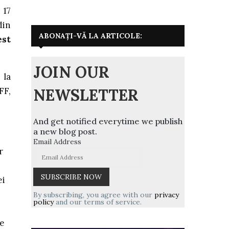
 17
din
ABONAȚI-VĂ LA ARTICOLE:
est
JOIN OUR
 la
NEWSLETTER
FF,
And get notified everytime we publish
a new blog post.
Email Address
r
ei
By subscribing, you agree with our
privacy
policy
and our terms of service.
te