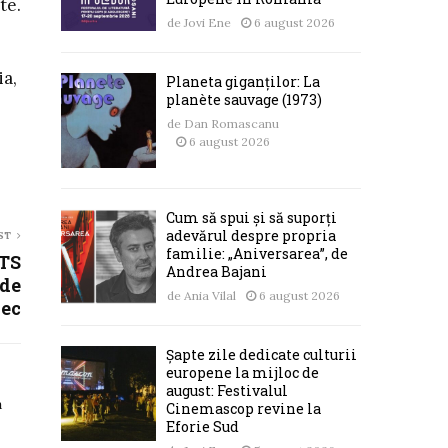
te.
de
Jovi Ene
6 august 2026
ia,
Planeta giganților: La
planète sauvage (1973)
de
Dan Romascanu
6 august 2026
Cum să spui și să suporți
adevărul despre propria
ST
familie: „Aniversarea”, de
ITS
Andrea Bajani
 de
de
Ania Vilal
6 august 2026
iec
Șapte zile dedicate culturii
europene la mijloc de
august: Festivalul
a
Cinemascop revine la
Eforie Sud