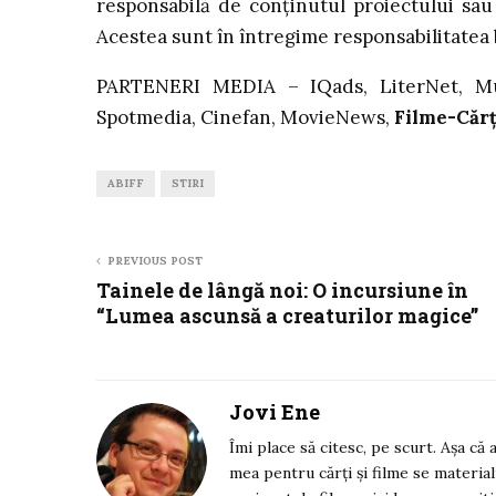
responsabilă de conținutul proiectului sau 
Acestea sunt în întregime responsabilitatea b
PARTENERI MEDIA – IQads, LiterNet, Mun
Spotmedia, Cinefan, MovieNews,
Filme-Cărț
ABIFF
STIRI
PREVIOUS POST
Tainele de lângă noi: O incursiune în
“Lumea ascunsă a creaturilor magice”
Jovi Ene
Îmi place să citesc, pe scurt. Așa că
mea pentru cărți și filme se material