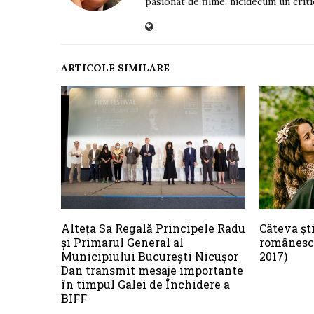
pasionat de filme, nicidecum un criti
ARTICOLE SIMILARE
Alteța Sa Regală Principele Radu
Câteva șt
și Primarul General al
românesc 
Municipiului București Nicușor
2017)
Dan transmit mesaje importante
în timpul Galei de Închidere a
BIFF