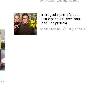
de
Jovi Ene
5 august 2026
În dragoste și în război,
totul e permis: Over Your
Dead Body (2026)
de
Alina Mușina
5 august 2026
est