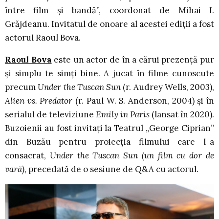
între film și bandă”, coordonat de Mihai I.
Grăjdeanu. Invitatul de onoare al acestei ediții a fost
actorul Raoul Bova.
Raoul Bova
este un actor de în a cărui prezență pur
și simplu te simți bine. A jucat în filme cunoscute
precum
Under the Tuscan Sun
(r. Audrey Wells, 2003),
Alien vs. Predator
(r. Paul W. S. Anderson, 2004) și în
serialul de televiziune
Emily in Paris
(lansat în 2020).
Buzoienii au fost invitați la Teatrul „George Ciprian”
din Buzău pentru proiecția filmului care l-a
consacrat,
Under the Tuscan Sun
(un film cu dor de
vară)
, precedată de o sesiune de Q&A cu actorul.