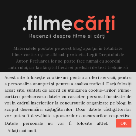
Materialele postate pe acest blog aparțin în totalitate
filme-carti.ro și se află sub protecția Legii Dreptului de
Autor. Preluarea lor se poate face numai cu acordul
autorului, iar la sfârșitul fiecărei preluări de text trebuie să
existe un link către acest blog.
Acest site folosește cookie-uri pentru a oferi servicii, pentru
a personaliza anunțuri și pentru a analiza traficul. Dacă folosiți
Contact us:
jovi@filme-carti.ro
acest site, sunteți de acord cu utilizarea cookie-urilor. Filme-
carti.ro prelucrează datele cu caracter personal furnizate de
voi în cadrul înscrierilor la concursurile organizate pe blog, în
scopul desemnării câștigătorilor. Doar datele câștigătorilor
vor putea fi dezvăluite sponsorilor concursurilor respective.
Datele personale nu vor fi folosite altfel.
OK
@2021 - filme-carti.ro
Aflați mai mult