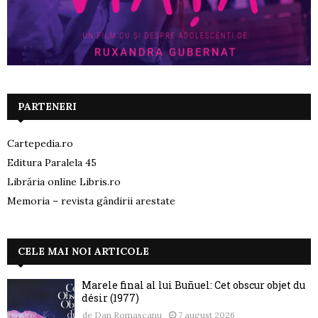
PARTENERI
Cartepedia.ro
Editura Paralela 45
Librăria online Libris.ro
Memoria – revista gândirii arestate
CELE MAI NOI ARTICOLE
Marele final al lui Buñuel: Cet obscur objet du
désir (1977)
de
Dan Romascanu
7 august 2026