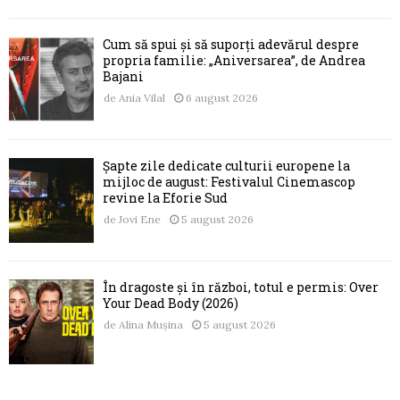
Cum să spui și să suporți adevărul despre
propria familie: „Aniversarea”, de Andrea
Bajani
de
Ania Vilal
6 august 2026
Șapte zile dedicate culturii europene la
mijloc de august: Festivalul Cinemascop
revine la Eforie Sud
de
Jovi Ene
5 august 2026
În dragoste și în război, totul e permis: Over
Your Dead Body (2026)
de
Alina Mușina
5 august 2026