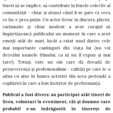
tineri să se implice, să contribuie la binele colectiv al
comunității – chiar și atunci când li se pare că ceea
ce fac e prea puțin. Un actor firesc în discurs, plăcut,
carismatic și chiar modest: a avut curajul să
împărtășească publicului un moment în care a avut
emoții atât de mari, încât a ratat unul dintre cele
mai importante castinguri din viața lui (nu voi
dezvălui numele filmului, ca să nu îl expun și mai
tare!). Totuși, este un om care dă dovadă de
perseverență și profesionalism – calități pe care le-a
adus cu sine în lumea actoriei din acea perioadă a
copilăriei în care a fost înotător de performanță.
Publicul a fost divers: au participat atât tineri de
liceu, voluntari la eveniment, cât și doamne care
probabil s-au îndrăgostit în tinerețe de