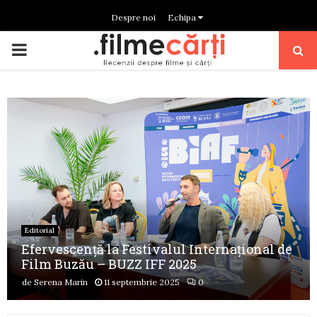
Despre noi
Echipa
PRIMARY
MENU
Editorial
Efervescență la Festivalul Internațional de
Film Buzău – BUZZ IFF 2025
de
Serena Marin
11 septembrie 2025
0