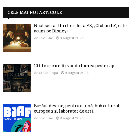
CELE MAI NOI ARTICOLE
Noul serial thriller de la FX, „CIoburile”, este
acum pe Disney+
de
Jovi Ene
9 august 2026
10 filme care îți vor da lumea peste cap
de
Stella Popa
9 august 2026
Buzăul devine, pentru o lună, hub cultural
european și laborator de artă
de
Jovi Ene
8 august 2026