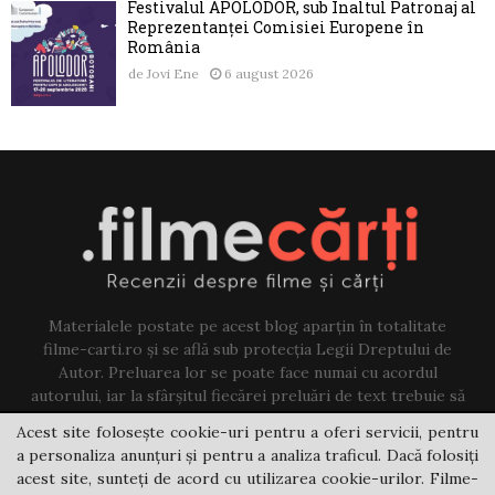
Festivalul APOLODOR, sub Înaltul Patronaj al
Reprezentanței Comisiei Europene în
România
de
Jovi Ene
6 august 2026
Materialele postate pe acest blog aparțin în totalitate
filme-carti.ro și se află sub protecția Legii Dreptului de
Autor. Preluarea lor se poate face numai cu acordul
autorului, iar la sfârșitul fiecărei preluări de text trebuie să
existe un link către acest blog.
Acest site folosește cookie-uri pentru a oferi servicii, pentru
a personaliza anunțuri și pentru a analiza traficul. Dacă folosiți
Contact us:
jovi@filme-carti.ro
acest site, sunteți de acord cu utilizarea cookie-urilor. Filme-