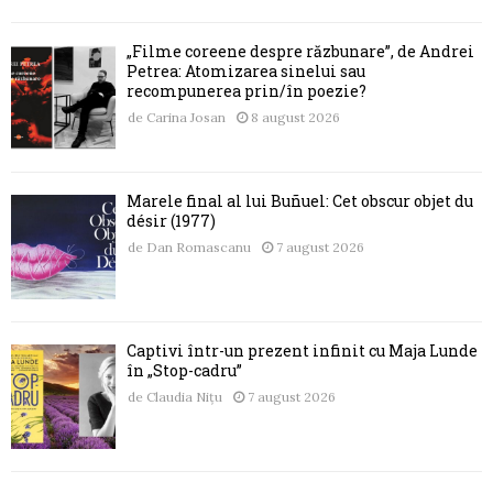
„Filme coreene despre răzbunare”, de Andrei
Petrea: Atomizarea sinelui sau
recompunerea prin/în poezie?
de
Carina Josan
8 august 2026
Marele final al lui Buñuel: Cet obscur objet du
désir (1977)
de
Dan Romascanu
7 august 2026
Captivi într-un prezent infinit cu Maja Lunde
în „Stop-cadru”
de
Claudia Nițu
7 august 2026