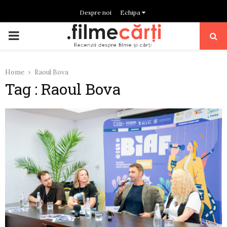
Despre noi
Echipa
PRIMARY
MENU
Home
Raoul Bova
Tag : Raoul Bova