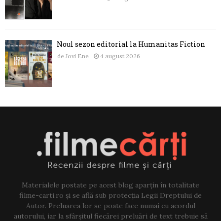
Noul sezon editorial la Humanitas Fiction
de
Jovi Ene
4 august 2026
Materialele postate pe acest blog aparțin în totalitate
filme-carti.ro și se află sub protecția Legii Dreptului de
Autor. Preluarea lor se poate face numai cu acordul
autorului, iar la sfârșitul fiecărei preluări de text trebuie să