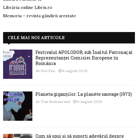
Librăria online Libris.ro
Memoria – revista gândirii arestate
CELE MAI NOI ARTICOLE
Festivalul APOLODOR, sub Înaltul Patronaj al
Reprezentanței Comisiei Europene în
România
de
Jovi Ene
6 august 2026
Planeta giganților: La planète sauvage (1973)
de
Dan Romascanu
6 august 2026
Cum să spui și să suporți adevărul despre