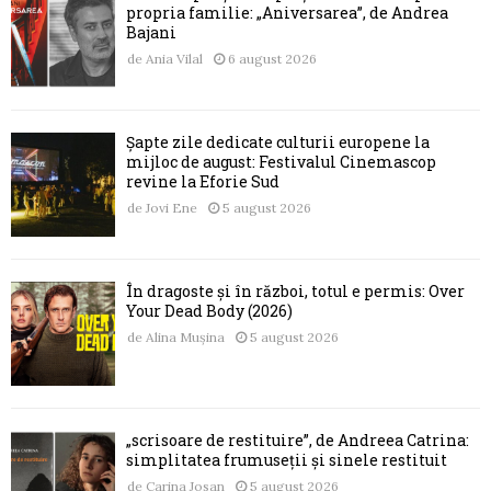
propria familie: „Aniversarea”, de Andrea
Bajani
de
Ania Vilal
6 august 2026
Șapte zile dedicate culturii europene la
mijloc de august: Festivalul Cinemascop
revine la Eforie Sud
de
Jovi Ene
5 august 2026
În dragoste și în război, totul e permis: Over
Your Dead Body (2026)
de
Alina Mușina
5 august 2026
„scrisoare de restituire”, de Andreea Catrina:
simplitatea frumuseții și sinele restituit
de
Carina Josan
5 august 2026