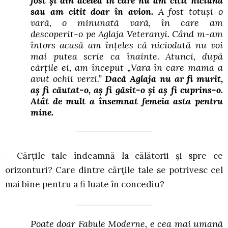
fost și din acelea în care nu am citit niciuna
sau am citit doar în avion.
A fost totuși o
vară, o minunată vară, în care am
descoperit-o pe Aglaja Veteranyi. Când m-am
întors acasă am înțeles că niciodată nu voi
mai putea scrie ca înainte. Atunci, după
cărțile ei, am început „Vara în care mama a
avut ochii verzi.”
Dacă Aglaja nu ar fi murit,
aș fi căutat-o, aș fi găsit-o și aș fi cuprins-o.
Atât de mult a însemnat femeia asta pentru
mine.
– Cărțile tale îndeamnă la călătorii și spre ce
orizonturi? Care dintre cărțile tale se potrivesc cel
mai bine pentru a fi luate în concediu?
Poate doar Fabule Moderne, e cea mai umană