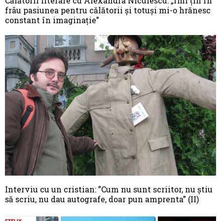
Călătorii literare cu Alexandra Niculescu: „Îmi ţin în
frâu pasiunea pentru călătorii şi totuşi mi-o hrănesc
constant în imaginaţie”
Interviu cu un cristian: ”Cum nu sunt scriitor, nu știu
să scriu, nu dau autografe, doar pun amprenta” (II)