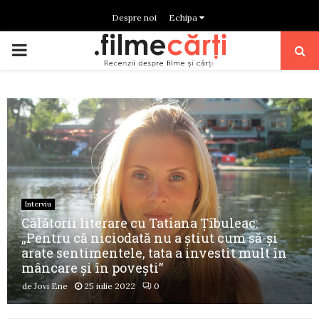
Despre noi
Echipa
PRIMARY
MENU
Interviu
Călătorii literare cu Tatiana Țîbuleac:
„Pentru că niciodată nu a știut cum să-și
arate sentimentele, tata a investit mult în
mâncare și în povești”
de
Jovi Ene
25 iulie 2022
0