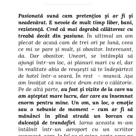
Pasionată sună cam pretențios și ar fi și
neadevărat. E nevoie de mult timp liber, bani,
rezistență. Cred că mai degrabă călătoresc cu
treabă decât din pasiune.
În ultimul an am
plecat de acasă cam de trei ori pe lună, ceea
ce mi se pare și mult, și obositor. Interesant,
da. Dar obositor. Uneori, se întâmplă să
ajungi într-un loc, ai planuri mari cu el, dar
în realitate abia de reușești să te îndepărtezi
de hotel într-o seară. În rest – muncă. Așa
am învățat că nu orice drum este o călătorie.
Pe de altă parte,
au fost și vizite de la care nu
am așteptat mare lucru, dar care au însemnat
enorm pentru mine. Un om, un loc, o emoție
sau o nebunie de moment – cum ar fi să
mănânci în plină stradă un borcan cu
dulceață de trandafiri
. Iarna aceasta m-am
întâlnit într-un aeroport cu un scriitor
cunoscut, care, la fel ca și mine, scria ceva pe