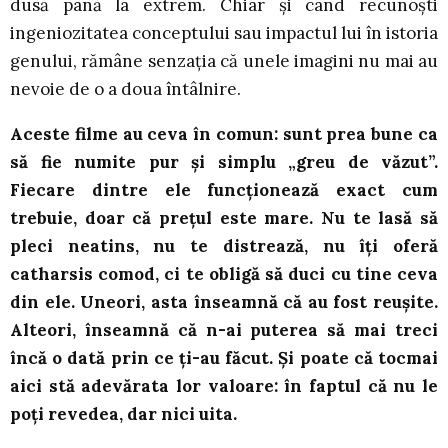
dusă până la extrem. Chiar și când recunoști
ingeniozitatea conceptului sau impactul lui în istoria
genului, rămâne senzația că unele imagini nu mai au
nevoie de o a doua întâlnire.
Aceste filme au ceva în comun: sunt prea bune ca
să fie numite pur și simplu „greu de văzut”.
Fiecare dintre ele funcționează exact cum
trebuie, doar că prețul este mare. Nu te lasă să
pleci neatins, nu te distrează, nu îți oferă
catharsis comod, ci te obligă să duci cu tine ceva
din ele. Uneori, asta înseamnă că au fost reușite.
Alteori, înseamnă că n-ai puterea să mai treci
încă o dată prin ce ți-au făcut. Și poate că tocmai
aici stă adevărata lor valoare: în faptul că nu le
poți revedea, dar nici uita.