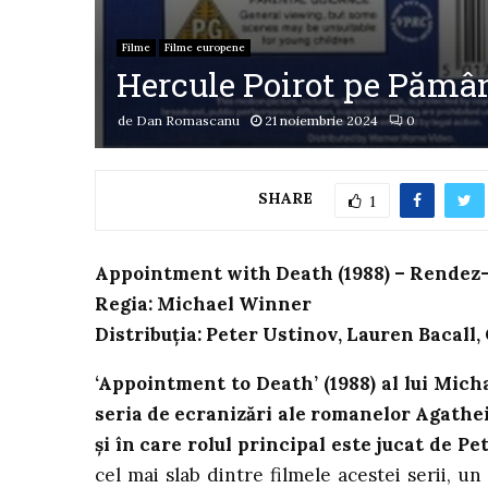
Filme
Filme europene
Hercule Poirot pe Pămân
de
Dan Romascanu
21 noiembrie 2024
0
SHARE
1
Appointment with Death (1988) – Rendez
Regia: Michael Winner
Distribuția: Peter Ustinov, Lauren Bacall,
‘Appointment to Death’ (1988) al lui Micha
seria de ecranizări ale romanelor Agathei
și în care rolul principal este jucat de Pe
cel mai slab dintre filmele acestei serii, u