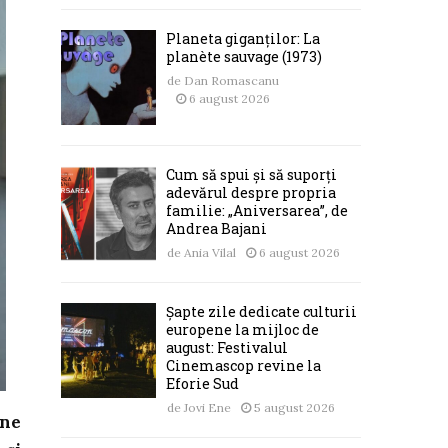
Planeta giganților: La
planète sauvage (1973)
de
Dan Romascanu
6 august 2026
Cum să spui și să suporți
adevărul despre propria
familie: „Aniversarea”, de
Andrea Bajani
de
Ania Vilal
6 august 2026
Șapte zile dedicate culturii
europene la mijloc de
august: Festivalul
Cinemascop revine la
Eforie Sud
de
Jovi Ene
5 august 2026
une