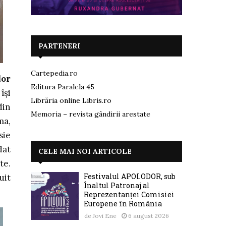
PARTENERI
Cartepedia.ro
lor
Editura Paralela 45
își
Librăria online Libris.ro
din
Memoria – revista gândirii arestate
ma,
sie
dat
CELE MAI NOI ARTICOLE
te.
Festivalul APOLODOR, sub
uit
Înaltul Patronaj al
Reprezentanței Comisiei
Europene în România
de
Jovi Ene
6 august 2026