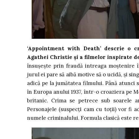
‘Appointment with Death’ descrie o c
Agathei Christie și a filmelor inspirate d
însușește prin fraudă intreaga moștenire în
jurul ei pare să aibă motive să o ucidă, și si
adică pe la jumătatea filmului. Până atunci s
în Europa anului 1937, într-o croaziera pe M
britanic. Crima se petrece sub soarele a
Personajele (suspecți cam cu toții) vor fi 
numele criminalului. Formula clasică este re