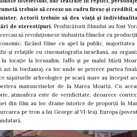
lante intelectual, dar teatrale în replici, personaje
cumetă trebuie să creeze un cadru firesc și credibil, 
ister. Actorii trebuie să dea viață și individualit
ări de stereotipuri.
Producătorii filmului au fost Yo
cercau să revoluționeze industria filmelor cu producții
economic, făcând filme cu apel la public, majoritatea
u-și relațiile cu cinematografia israeliană, au organi
în locație la Ierusalim, Jaffo și pe malul Mării Moar
azi în Iordania), ca loc unde se petrece partea final
rece săpăturile arheologice pe scară mare au început ac
erirea manuscriselor de la Marea Moartă. Cu acea
orie, atmosfera este de veridicitate, deoarece contex
mei din film au loc drame istorice de proporții în Ma
i urcarea pe tron a lui George al VI-lea), Europa (poves
Mandatară.