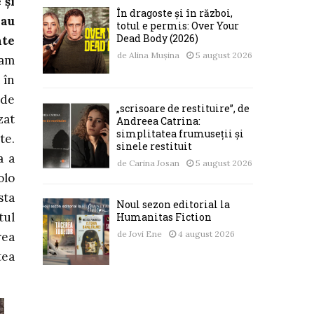
 și
În dragoste și în război,
sau
totul e permis: Over Your
Dead Body (2026)
ate
de
Alina Mușina
5 august 2026
ram
 în
 de
„scrisoare de restituire”, de
zat
Andreea Catrina:
simplitatea frumuseții și
te.
sinele restituit
a a
de
Carina Josan
5 august 2026
olo
sta
Noul sezon editorial la
tul
Humanitas Fiction
de
Jovi Ene
4 august 2026
rea
tea