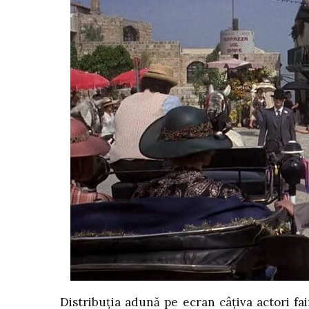
Distribuția adună pe ecran câțiva actori fai