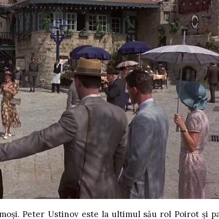
moși. Peter Ustinov este la ultimul său rol Poirot și p