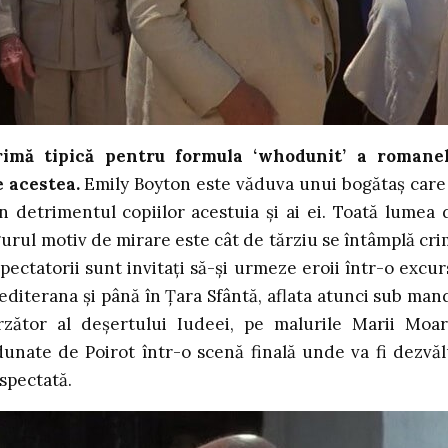
rimă tipică pentru formula ‘whodunit’ a romane
e acestea.
Emily Boyton este văduva unui bogătaș care 
 detrimentul copiilor acestuia și ai ei. Toată lumea 
ngurul motiv de mirare este cât de tărziu se întâmplă cri
pectatorii sunt invitați să-și urmeze eroii într-o excur
editerana și până în Țara Sfântă, aflata atunci sub man
rzător al deșertului Iudeei, pe malurile Marii Moar
adunate de Poirot într-o scenă finală unde va fi dezvăl
spectată.