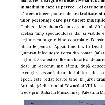
mărturie. Intrigile ei detective sunt stimu
în mediul în care se petrec. Cei care se în
să accentueze partea de teatralitate și m
unor personaje care par uneori multiplic
Globus și Menahem Golan, care în anii ’80 în
același timp spectaculoase dar și viabile 
acțiune cu bugete bine controlate. Folosind
filmările pentru ‘Appointment with Death’ 
Qumran înlocuiește Petra din roman (aflată 
acțiunii. Asta este o licență istorică, deoa
doar un deceniu mai târziu, după descop
excepție, sesizată doar de iubitorii de ist
epocii este redat foarte bine. În jurul dra
Britanie (abdicarea lui Edward al VIII-lea ș
trece prin Italia lui Mussolini) și Palestina 