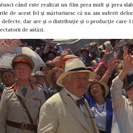
unci când este realizat un film prea mult și prea slab
ările de acest fel și mărturisesc că nu am suferit deloc
e defecte, dar are și o distribuție și o producție care-l 
ectatorii de astăzi.