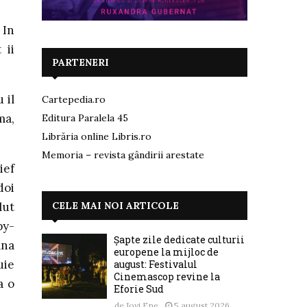
 In
 ii
PARTENERI
 il
Cartepedia.ro
ma,
Editura Paralela 45
Librăria online Libris.ro
Memoria – revista gândirii arestate
ief
doi
CELE MAI NOI ARTICOLE
lut
py-
Șapte zile dedicate culturii
ana
europene la mijloc de
uie
august: Festivalul
Cinemascop revine la
a o
Eforie Sud
de
Jovi Ene
5 august 2026