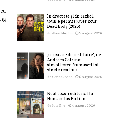
 cu
În dragoste și în război,
ing
totul e permis: Over Your
Dead Body (2026)
de
Alina Mușina
5 august 2026
„scrisoare de restituire”, de
Andreea Catrina:
simplitatea frumuseții și
sinele restituit
de
Carina Josan
5 august 2026
Noul sezon editorial la
Humanitas Fiction
de
Jovi Ene
4 august 2026