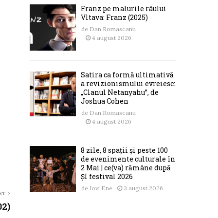
Franz pe malurile râului
Vltava: Franz (2025)
de
Dan Romascanu
4 august 2026
Satira ca formă ultimativă
a revizionismului evreiesc:
„Clanul Netanyahu”, de
Joshua Cohen
de
Dan Romascanu
4 august 2026
8 zile, 8 spații și peste 100
de evenimente culturale în
2 Mai | ce(va) rămâne după
ȘI festival 2026
de
Jovi Ene
3 august 2026
ST
02)