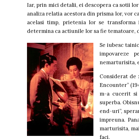
Iar, prin mici detalii, ei descopera ca sotii lo
analiza relatia acestora din prisma lor, vor c
acelasi timp, prietenia lor se transforma 
determina ca actiunile lor sa fie tematoare, 
Se iubesc tainic
impovareze pe
nemarturisita, e
Considerat de z
Encounter” (194
m-a cucerit si
superba. Obisnu
end-uri”, spera
impreuna. Pana
marturisita, mai
faci.