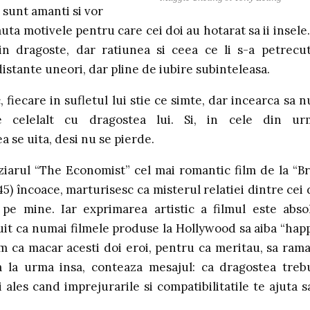
r sunt amanti si vor
auta motivele pentru care cei doi au hotarat sa ii insele.
in dragoste, dar ratiunea si ceea ce li s-a petrecut
distante uneori, dar pline de iubire subinteleasa.
, fiecare in sufletul lui stie ce simte, dar incearca sa nu
 celelalt cu dragostea lui. Si, in cele din ur
a se uita, desi nu se pierde.
iarul “The Economist” cel mai romantic film de la “Br
5) încoace, marturisesc ca misterul relatiei dintre cei 
 pe mine. Iar exprimarea artistic a filmul este abso
it ca numai filmele produse la Hollywood sa aiba “hap
m ca macar acesti doi eroi, pentru ca meritau, sa ram
 la urma insa, conteaza mesajul: ca dragostea treb
 ales cand imprejurarile si compatibilitatile te ajuta s