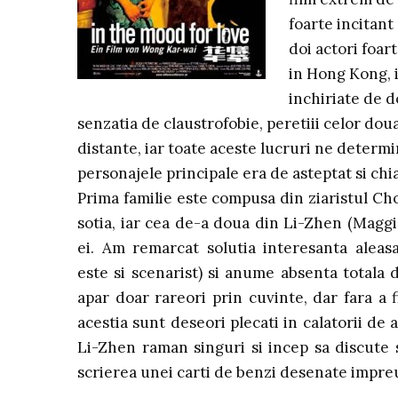
foarte incitant 
doi actori foar
in Hong Kong, 
inchiriate de d
senzatia de claustrofobie, peretiii celor dou
distante, iar toate aceste lucruri ne determi
personajele principale era de asteptat si chi
Prima familie este compusa din ziaristul Ch
sotia, iar cea de-a doua din Li-Zhen (Maggi
ei. Am remarcat solutia interesanta aleas
este si scenarist) si anume absenta totala d
apar doar rareori prin cuvinte, dar fara a fi
acestia sunt deseori plecati in calatorii de 
Li-Zhen raman singuri si incep sa discute s
scrierea unei carti de benzi desenate impre