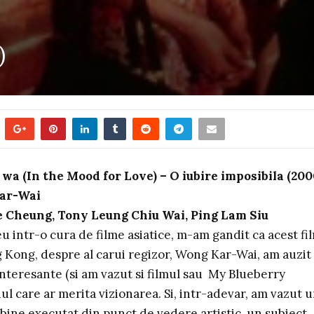
)
wa (In the Mood for Love) – O iubire imposibila (200
Kar-Wai
e Cheung, Tony Leung Chiu Wai, Ping Lam Siu
intr-o cura de filme asiatice, m-am gandit ca acest fi
 Kong, despre al carui regizor, Wong Kar-Wai, am auzit
nteresante (si am vazut si filmul sau My Blueberry
unul care ar merita vizionarea. Si, intr-adevar, am vazut 
bine executat din punct de vedere artistic, un subiect