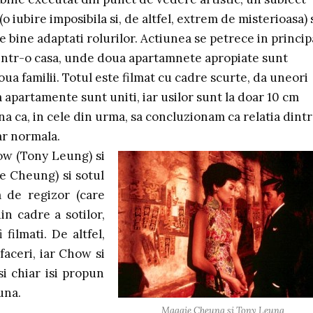
(o iubire imposibila si, de altfel, extrem de misterioasa) 
te bine adaptati rolurilor. Actiunea se petrece in princip
intr-o casa, unde doua apartamnete apropiate sunt
oua familii. Totul este filmat cu cadre scurte, da uneori
a apartamente sunt uniti, iar usilor sunt la doar 10 cm
na ca, in cele din urma, sa concluzionam ca relatia dint
ar normala.
ow (Tony Leung) si
e Cheung) si sotul
a de regizor (care
in cadre a sotilor,
 filmati. De altfel,
afaceri, iar Chow si
i chiar isi propun
una.
Maggie Cheung si Tony Leung