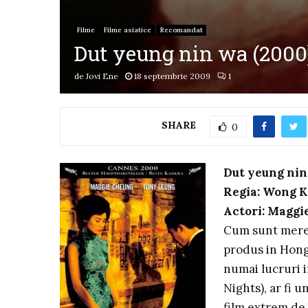
Filme
Filme asiatice
Recomandat
Dut yeung nin wa (2000
de
Jovi Ene
18 septembrie 2009
1
SHARE
0
Dut yeung nin 
Regia: Wong 
Actori: Maggi
Cum sunt mereu 
produs in Hong
numai lucruri i
Nights), ar fi 
film extrem de 