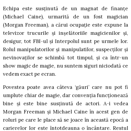
Echipa este susținută de un magnat de finanțe
(Michael Caine), urmarită de un fost magician
(Morgan Freeman), a cărui ocupație este expune la
televizor trucurile și inșelătoriile magicienilor și,
desigur, tot FBI-ul și Interpolul sunt pe urmele lor.
Rolul manipulatorilor și manipulatilor, suspecților și
nevinovaților se schimbă tot timpul, și ca într-un
show magic de magie, nu suntem siguri niciodată ce
vedem exact pe ecran.
Povestea poate avea câteva ‘găuri’ care nu pot fi
umplute chiar de magie, dar convenția funcționează
bine și este bine susținută de actori. A-i vedea
Morgan Freeman și Michael Caine în acest gen de
roluri pe care le place să se joace în această epocă a
carierelor lor este întotdeauna o încântare. Restul