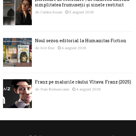
simplitatea frumuseții și sinele restituit
de
Carina Josan
5 august 2026
Noul sezon editorial la Humanitas Fiction
de
Jovi Ene
4 august 2026
Franz pe malurile râului Vltava: Franz (2025)
de
Dan Romascanu
4 august 2026