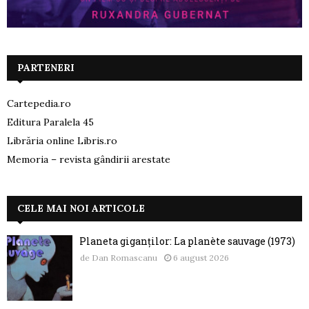
PARTENERI
Cartepedia.ro
Editura Paralela 45
Librăria online Libris.ro
Memoria – revista gândirii arestate
CELE MAI NOI ARTICOLE
Planeta giganților: La planète sauvage (1973)
de
Dan Romascanu
6 august 2026