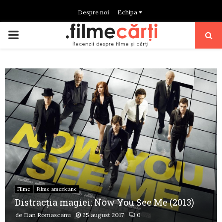
Despre noi
Echipa
PRIMARY
MENU
Filme
Filme americane
Distracția magiei: Now You See Me (2013)
de
Dan Romascanu
25 august 2017
0