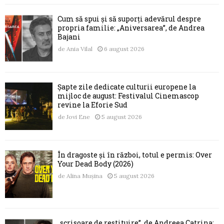
Cum să spui și să suporți adevărul despre
propria familie: „Aniversarea”, de Andrea
Bajani
de
Ania Vilal
6 august 2026
Șapte zile dedicate culturii europene la
mijloc de august: Festivalul Cinemascop
revine la Eforie Sud
de
Jovi Ene
5 august 2026
În dragoste și în război, totul e permis: Over
Your Dead Body (2026)
de
Alina Mușina
5 august 2026
„scrisoare de restituire”, de Andreea Catrina: