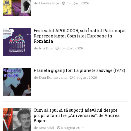
de
Claudia Nițu
7 august 2026
Festivalul APOLODOR, sub Înaltul Patronaj al
Reprezentanței Comisiei Europene în
România
de
Jovi Ene
6 august 2026
Planeta giganților: La planète sauvage (1973)
de
Dan Romascanu
6 august 2026
Cum să spui și să suporți adevărul despre
propria familie: „Aniversarea”, de Andrea
Bajani
de
Ania Vilal
6 august 2026