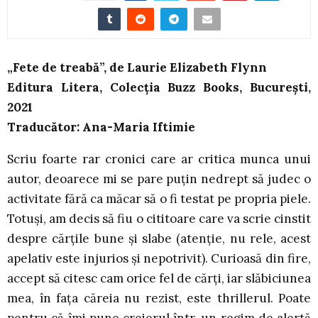
„Fete de treabă”, de Laurie Elizabeth Flynn
Editura Litera, Colecția Buzz Books, București,
2021
Traducător: Ana-Maria Iftimie
Scriu foarte rar cronici care ar critica munca unui
autor, deoarece mi se pare puțin nedrept să judec o
activitate fără ca măcar să o fi testat pe propria piele.
Totuși, am decis să fiu o cititoare care va scrie cinstit
despre cărțile bune și slabe (atenție, nu rele, acest
apelativ este injurios și nepotrivit). Curioasă din fire,
accept să citesc cam orice fel de cărți, iar slăbiciunea
mea, în fața căreia nu rezist, este thrillerul. Poate
pentru că îmi pune creierul într-un regim de alertă