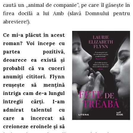
caută un „animal de companie”, pe care îl găsește în
firea docilă a lui Amb (slavă Domnului pentru
abreviere!).
Ce mi-a plăcut în acest
roman? Voi începe cu
partea pozitivă,
deoarece ea există și
probabil că va cuceri
anumiți cititori. Flynn
reușește să mențină
intriga cam de-a lungul
întregii cărți. I-am
admirat talentul cu
care a încercat să
creioneze eroinele și să