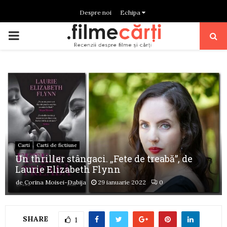
Despre noi
Echipa
PRIMARY
MENU
Carti
Carti de fictiune
Un thriller stângaci. „Fete de treabă”, de
Laurie Elizabeth Flynn
de
Corina Moisei-Dabija
29 ianuarie 2022
0
SHARE
1