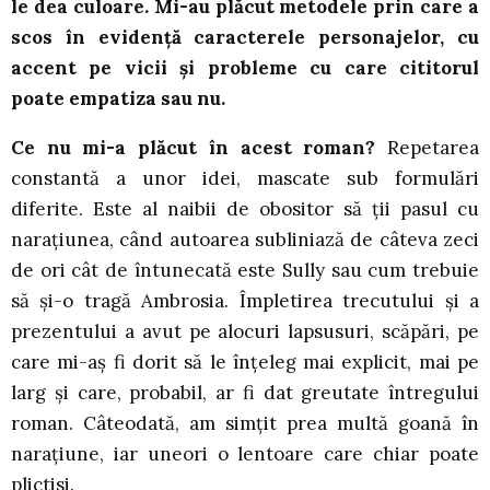
le dea culoare. Mi-au plăcut metodele prin care a
scos în evidență caracterele personajelor, cu
accent pe vicii și probleme cu care cititorul
poate empatiza sau nu.
Ce nu mi-a plăcut în acest roman?
Repetarea
constantă a unor idei, mascate sub formulări
diferite. Este al naibii de obositor să ții pasul cu
narațiunea, când autoarea subliniază de câteva zeci
de ori cât de întunecată este Sully sau cum trebuie
să și-o tragă Ambrosia. Împletirea trecutului și a
prezentului a avut pe alocuri lapsusuri, scăpări, pe
care mi-aș fi dorit să le înțeleg mai explicit, mai pe
larg și care, probabil, ar fi dat greutate întregului
roman. Câteodată, am simțit prea multă goană în
narațiune, iar uneori o lentoare care chiar poate
plictisi.