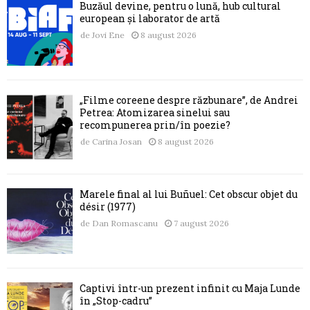
Buzăul devine, pentru o lună, hub cultural
european și laborator de artă
de
Jovi Ene
8 august 2026
„Filme coreene despre răzbunare”, de Andrei
Petrea: Atomizarea sinelui sau
recompunerea prin/în poezie?
de
Carina Josan
8 august 2026
Marele final al lui Buñuel: Cet obscur objet du
désir (1977)
de
Dan Romascanu
7 august 2026
Captivi într-un prezent infinit cu Maja Lunde
în „Stop-cadru”