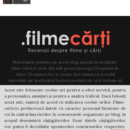
Materialele postate pe acest blog aparțin în totalitate
filme-carti.ro și se află sub protecția Legii Dreptului de
Autor. Preluarea lor se poate face numai cu acordul
autorului, iar la sfârșitul fiecărei preluări de text trebuie să
existe un link către acest blog.
Acest site folosește cookie-uri pentru a oferi servicii, pentru
a personaliza anunțuri și pentru a analiza traficul. Dacă folosiți
Contact us:
jovi@filme-carti.ro
acest site, sunteți de acord cu utilizarea cookie-urilor. Filme-
carti.ro prelucrează datele cu caracter personal furnizate de
voi în cadrul înscrierilor la concursurile organizate pe blog, în
scopul desemnării câștigătorilor. Doar datele câștigătorilor
vor putea fi dezvăluite sponsorilor concursurilor respective.