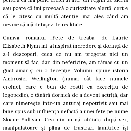
sau poate că îmi provoacă o curiozitate alertă, cert e
că le citesc cu multă atenție, mai ales când am
nevoie să mă detașez de realitate.
Cumva, romanul „Fete de treabă” de Laurie
Elizabeth Flynn mi-a inspirat încredere și dorință de
a-l descoperi, ceea ce nu am pregetat nici un
moment să fac, dar, din nefericire, am rămas cu un
gust amar și cu o decepție. Volumul spune istoria
Ambrosiei Wellington (numai cât face numele
eroinei, care e bun de rostit ca exercițiu de
logopedie), o tânără dornică de a deveni actriță, dar
care nimerește într-un anturaj nepotrivit sau mai
bine spus sub influența nefastă a unei fete pe nume
Sloane Sullivan. Cea din urmă, ahtiată după sex,
manipulatoare și plină de frustrări lăuntrice își