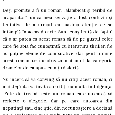
Deși promite a fi un roman „alambicat și teribil de
acaparator”, unica mea senzație a fost confuzia și
tentativa de a urmări cu maximă atenție ce se
întâmplă în această carte. Sunt conștientă de faptul
că s-ar putea ca acest roman să fie pe gustul celor
care fie abia fac cunoștință cu literatura thriller, fie
au puține elemente comparative, dar pentru mine
acest roman se încadrează mai mult la categoria
dramelor de campus, cu nițică alertă.
Nu încerc să vă conving să nu citiți acest roman, ci
mai degrabă vă invit să o citiți cu multă indulgență.
„Fete de treabă” este un roman care încearcă să
reflecte o alegorie, dar pe care autoarea din
neputință sau, cine știe, din necunoaștere a decis să