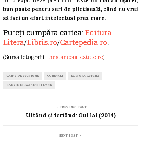
nu o exploateze prea mult.
Este un roman ușurel,
bun poate pentru seri de plictiseală, când nu vrei
să faci un efort intelectual prea mare.
Puteți cumpăra cartea:
Editura
Litera
/
Libris.ro
/
Cartepedia.ro
.
(Sursă fotografii:
thestar.com
,
esteto.ro
)
CARTI DE FICTIUNE
CORINAM
EDITURA LITERA
LAURIE ELIZABETH FLYNN
PREVIOUS POST
Uitând și iertând: Gui lai (2014)
NEXT POST