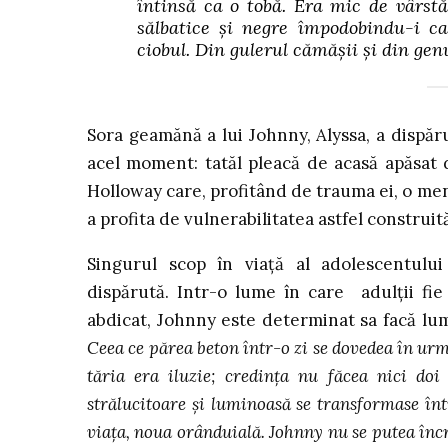
întinsă ca o tobă. Era mic de vârstă 
sălbatice și negre împodobindu-i ca
ciobul. Din gulerul cămășii și din gen
Sora geamănă a lui Johnny, Alyssa, a dispăr
acel moment: tatăl pleacă de acasă apăsat
Holloway care, profitând de trauma ei, o m
a profita de vulnerabilitatea astfel construit
Singurul scop în viață al adolescentului
dispărută. Intr-o lume în care adulții fie
abdicat, Johnny este determinat sa facă lumi
Ceea ce părea beton într-o zi se dovedea în urm
tăria era iluzie; credința nu făcea nici do
strălucitoare și luminoasă se transformase într
viața, noua orânduială. Johnny nu se putea încr