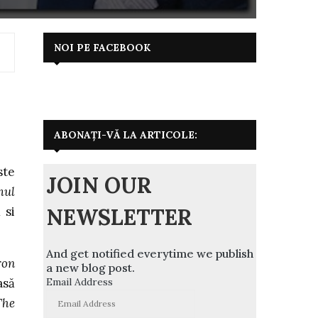
NOI PE FACEBOOK
ABONAȚI-VĂ LA ARTICOLE:
ste
JOIN OUR
mul
NEWSLETTER
 si
And get notified everytime we publish
ron
a new blog post.
Email Address
asă
The