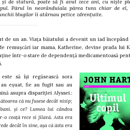
și de statură, poate să fi avut zece ani, cu niște pl
pul. Părul în neorânduiala părea tuns chiar de el,
unchii blugilor îi atârnau petice zdrențuite.
ut de un an. Viața băiatului a devenit un iad începând
 de remușcări iar mama, Katherine, devine prada lui 
enține într-o stare de dependență medicamentoasă pen
ă.
 este să își regăsească sora
 au eșuat, fie au fugit sau au
nă asupra dispariției Alyssei.:
ătoarea că nu fusese decât nisip;
i bani. și ce? Lumea lui cândva
-o ceață rece si jilavă. Asta era
ede decât în sine, așa că ăsta era