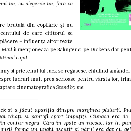
 lui, cu alegerile lui, fără sa
re brutală din copilărie și nu
scentului de care cititorul se
plăcere – influența altor texte
y Mail
îi menționează pe Salinger si pe Dickens dar pen
ltimul copil
.
hnny si prietenul lui Jack se regăsesc, chiulind amândoi
spre lucruri mult prea serioase pentru vârsta lor, trim
daptare cinematografica
Stand by me
:
ack si-a făcut apariția dinspre marginea pădurii. Pu
lugi tăiați si pantofi sport împuțiți. Cămașa era de
 în contur negru. Căra în spate un rucsac, iar în pu
 gurii forma un unghi ascuțit si părul era dat cu gel