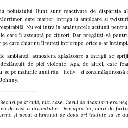
a polițistului Hunt sunt reactivate de dispariția al
Merrimon este martor: intriga ia amploare si twisturi
spirabilă. Nu voi intra în amănuntele acțiunii pentru
e care îi așteaptă pe cititori. Dar pregătiți-vă pentr
 pe care chiar nu îl puteți întrerupe, orice s-ar întâmpl
e ambianță: atmosfera apăsătoare a intrigii se sprij
ezlănțuit de ploi violente. Apa, de altfel, este foa
se pe malurile unui râu – fictiv – și zona mlăștinoasă 
i Johnny.
 becuri pe stradă, nici case. Cerul de deasupra era neg
ea de vest a orizontului. Deasupra lor, norii de furt
ernic și uscat a luminat de doua ori înainte sa se a