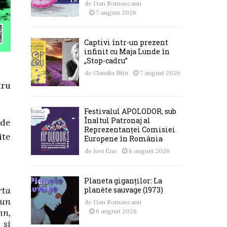
de
Dan Romascanu
7 august 2026
Captivi într-un prezent
infinit cu Maja Lunde în
„Stop-cadru”
de
Claudia Nițu
7 august 2026
tru
Festivalul APOLODOR, sub
Înaltul Patronaj al
 de
Reprezentanței Comisiei
ite
Europene în România
de
Jovi Ene
6 august 2026
Planeta giganților: La
rta
planète sauvage (1973)
 un
de
Dan Romascanu
mn,
6 august 2026
 si