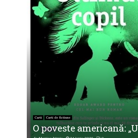
Carti
Carti de fictiune
O poveste americană: „U