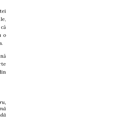
tei
le,
 că
u o
a.
ină
rte
din
ru,
ună
udă