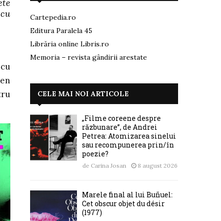
ete
 cu
Cartepedia.ro
Editura Paralela 45
Librăria online Libris.ro
Memoria – revista gândirii arestate
 cu
Ken
tru
CELE MAI NOI ARTICOLE
„Filme coreene despre
răzbunare”, de Andrei
Petrea: Atomizarea sinelui
sau recompunerea prin/în
poezie?
de
Carina Josan
8 august 2026
Marele final al lui Buñuel:
Cet obscur objet du désir
(1977)