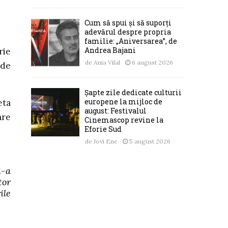
Cum să spui și să suporți
adevărul despre propria
familie: „Aniversarea”, de
Andrea Bajani
rie
de
Ania Vilal
6 august 2026
 de
Șapte zile dedicate culturii
europene la mijloc de
eta
august: Festivalul
are
Cinemascop revine la
Eforie Sud
de
Jovi Ene
5 august 2026
i-a
tor
ile