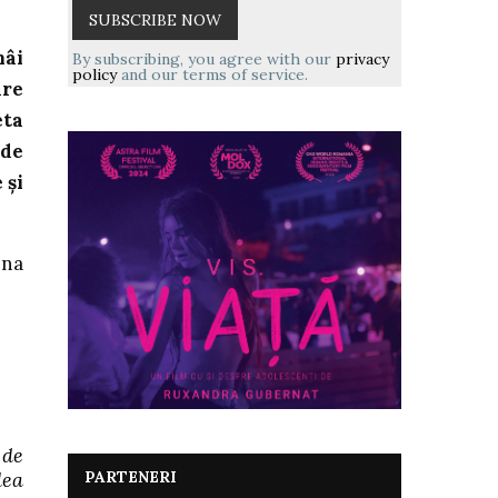
mâi
By subscribing, you agree with our
privacy
policy
and our terms of service.
are
eta
 de
 și
ina
 de
PARTENERI
lea