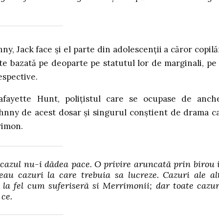
ny, Jack face și el parte din adolescenții a căror copilă
ste bazată pe deoparte pe statutul lor de marginali, pe
espective.
 Lafayette Hunt, polițistul care se ocupase de anch
 Johnny de acest dosar și singurul conștient de drama c
rimon.
 cazul nu-i dădea pace. O privire aruncată prin birou 
eau cazuri la care trebuia sa lucreze. Cazuri ale al
la fel cum suferiseră si Merrimonii; dar toate cazur
 ce.