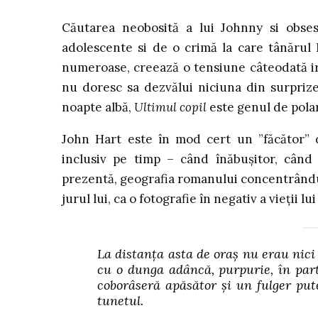
Căutarea neobosită a lui Johnny si obsesi
adolescente si de o crimă la care tânărul 
numeroase, creează o tensiune câteodată ire
nu doresc sa dezvălui niciuna din surprizel
noapte albă,
Ultimul copil
este genul de polar
John Hart este în mod cert un ”făcător” d
inclusiv pe timp – când înăbușitor, când d
prezentă, geografia romanului concentrându-
jurul lui, ca o fotografie în negativ a vieții lu
La distanța asta de oraș nu erau nici
cu o dunga adâncă, purpurie, în part
coborâseră apăsător și un fulger put
tunetul.