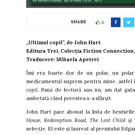
de
Monica Irimia
24 iunie 2026
0
SHARE
0
„Ultimul copil”, de John Hart
Editura Trei, Colecția Fiction Connection
Traducere: Mihaela Apetrei
Îmi era foarte dor de un polar, un polar
medicamentul suprem pentru mine, astfel 
copil
. Pană de lectură sau nu, am dat gata
ambetată când povestea s-a sfârșit.
John Hart pare abonat la lista de bestsel
House, Redemption Road, The Lost Child
și
selecție. El este și laureat al premiului Edg