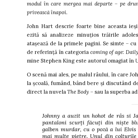
modul în care mergea mai departe – pe drumul
privească înapoi.
John Hart descrie foarte bine aceasta ieși
ezită să analizeze minuțios trăirile adole
atașează de la primele pagini. Se simte – cu 
de referință în categoria
coming of age
:
Dail
mine Stephen King este autorul omagiat în
U
O scenă mai ales, pe malul râului, în care Jo
la școală, fumând, bând bere și discutând de
direct la nuvela
The Body
– sau la superba a
Johnny a auzit un hohot de râs si J
pantaloni scurți făcuți din niște b
galben murdar, cu o poză a lui Elvis
mai multe pietre. Unul din colțurile