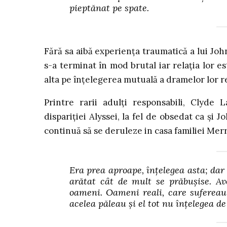
pieptănat pe spate.
Fără sa aibă experiența traumatică a lui John
s-a terminat în mod brutal iar relația lor e
alta pe înțelegerea mutuală a dramelor lor r
Printre rarii adulți responsabili, Clyde
dispariției Alyssei, la fel de obsedat ca și
continuă să se deruleze in casa familiei Mer
Era prea aproape, înțelegea asta; dar
arătat cât de mult se prăbușise. Av
oameni. Oameni reali, care sufereau 
acelea păleau și el tot nu înțelegea de