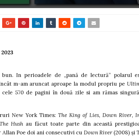
, 2023
 bun. In perioadele de „pană de lectură” polarul e
încât m-am aruncat aproape la modul propriu pe
Ulti
 cele 570 de pagini în două zile si am rămas singură
leruri New York Times:
The King of Lies, Down River, I
The Hush
au făcut toate parte din această prestigio
ar Allan Poe doi ani consecutivi cu
Down River
(2008) și