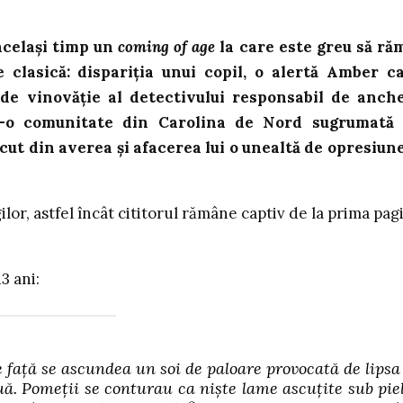
același timp un
coming of age
la care este greu să ră
 clasică: dispariția unui copil, o alertă Amber c
 de vinovăție al detectivului responsabil de anch
tr-o comunitate din Carolina de Nord sugrumată
cut din averea și afacerea lui o unealtă de opresiune
ilor, astfel încât cititorul rămâne captiv de la prima pag
3 ani:
e față se ascundea un soi de paloare provocată de lipsa
. Pomeții se conturau ca niște lame ascuțite sub pie