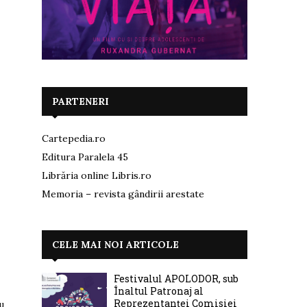
PARTENERI
Cartepedia.ro
Editura Paralela 45
Librăria online Libris.ro
Memoria – revista gândirii arestate
,
CELE MAI NOI ARTICOLE
Festivalul APOLODOR, sub
Înaltul Patronaj al
Reprezentanței Comisiei
u