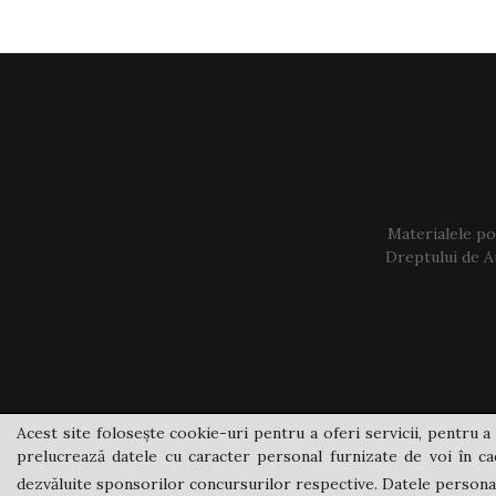
Materialele pos
Dreptului de Au
Acest site folosește cookie-uri pentru a oferi servicii, pentru a 
prelucrează datele cu caracter personal furnizate de voi în cad
dezvăluite sponsorilor concursurilor respective. Datele personale