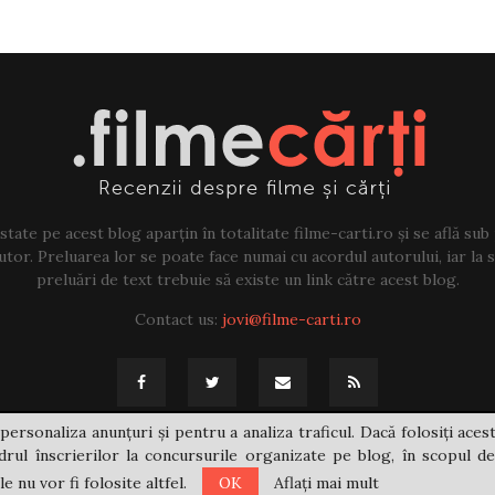
tate pe acest blog aparțin în totalitate filme-carti.ro și se află sub
tor. Preluarea lor se poate face numai cu acordul autorului, iar la sf
preluări de text trebuie să existe un link către acest blog.
Contact us:
jovi@filme-carti.ro
personaliza anunțuri și pentru a analiza traficul. Dacă folosiți acest
rul înscrierilor la concursurile organizate pe blog, în scopul de
 nu vor fi folosite altfel.
OK
Aflați mai mult
@2021 - filme-carti.ro