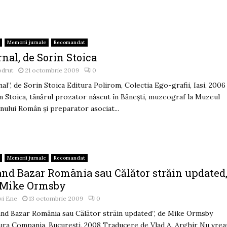
Memorii jurnale
Recomandat
nal, de Sorin Stoica
odrut
21 octombrie 2009
0
nal”, de Sorin Stoica Editura Polirom, Colectia Ego-grafii, Iasi, 2006
n Stoica, tânărul prozator născut în Băneşti, muzeograf la Muzeul
nului Român şi preparator asociat...
Memorii jurnale
Recomandat
and Bazar România sau Călător străin updated
 Mike Ormsby
vi Ene
13 octombrie 2009
0
nd Bazar România sau Călător străin updated”, de Mike Ormsby
ura Compania, Bucureşti, 2008 Traducere de Vlad A. Arghir Nu vrea