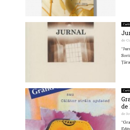
Carti
Jur
de
C
“Jur
Sori
Ţăra
Carti
Gr
de
de
Jo
“Gra
Edit