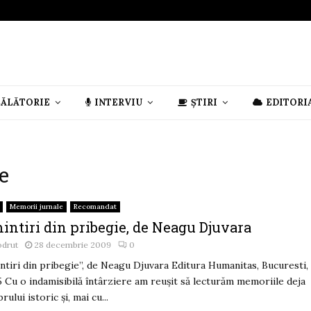
CĂLĂTORIE
INTERVIU
ȘTIRI
EDITORI
e
Memorii jurnale
Recomandat
intiri din pribegie, de Neagu Djuvara
odrut
28 decembrie 2009
0
ntiri din pribegie”, de Neagu Djuvara Editura Humanitas, Bucuresti,
 Cu o indamisibilă întârziere am reuşit să lecturăm memoriile deja
rului istoric şi, mai cu...