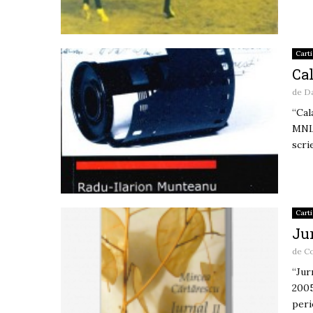
Carti
Ca
de
D
“Cal
MNLR
scri
Carti
Jur
de
C
“Jur
2005
peri