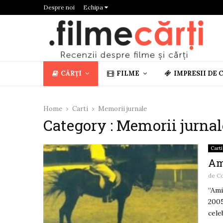
Despre noi
Echipa
CĂRȚI
FILME
IMPRESII DE 
Home
Carti
Memorii jurnale
Category : Memorii jurnal
Carti
Am
de
C
“Ami
2005
celeb