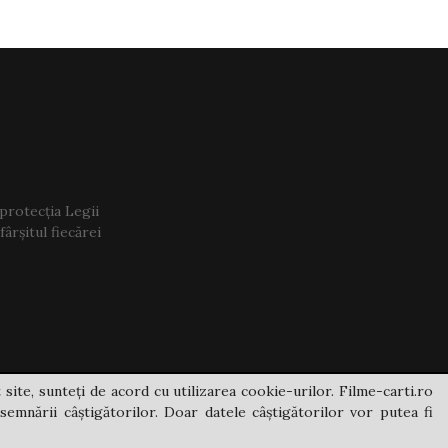
 protecția Legii
ârșitul fiecărei
 site, sunteți de acord cu utilizarea cookie-urilor. Filme-carti.ro
semnării câștigătorilor. Doar datele câștigătorilor vor putea fi