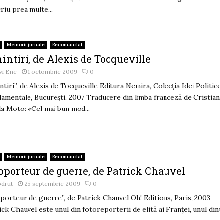
criu prea multe...
Memorii jurnale
Recomandat
ntiri, de Alexis de Tocqueville
vi Ene
1 octombrie 2009
0
ntiri”, de Alexis de Tocqueville Editura Nemira, Colecţia Idei Politic
amentale, Bucureşti, 2007 Traducere din limba franceză de Cristian
a Moto: «Cel mai bun mod...
Memorii jurnale
Recomandat
pporteur de guerre, de Patrick Chauvel
odrut
25 septembrie 2009
0
porteur de guerre”, de Patrick Chauvel Oh! Editions, Paris, 2003
ick Chauvel este unul din fotoreporterii de elită ai Franţei, unul din