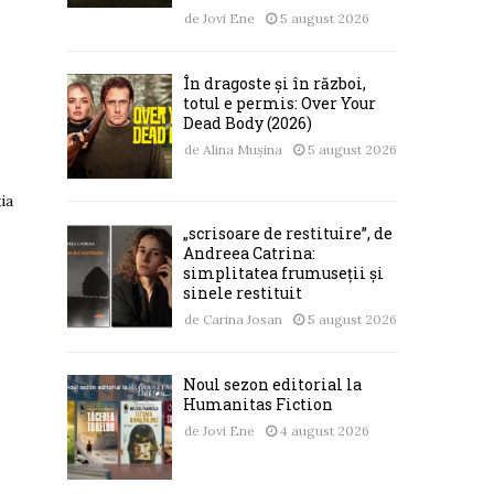
de
Jovi Ene
5 august 2026
În dragoste și în război,
totul e permis: Over Your
Dead Body (2026)
de
Alina Mușina
5 august 2026
ia
„scrisoare de restituire”, de
Andreea Catrina:
simplitatea frumuseții și
sinele restituit
de
Carina Josan
5 august 2026
Noul sezon editorial la
Humanitas Fiction
de
Jovi Ene
4 august 2026