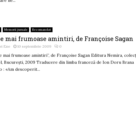
are ne...
Memorii jurnale
Recomandat
le mai frumoase amintiri, de Françoise Sagan
vi Ene
10 septembrie 2009
0
e mai frumoase amintiri”, de Françoise Sagan Editura Nemira, colecţ
l, Bucureşti, 2009 Traducere din limba franceză de Ion Doru Brana
 : «Am descoperit...