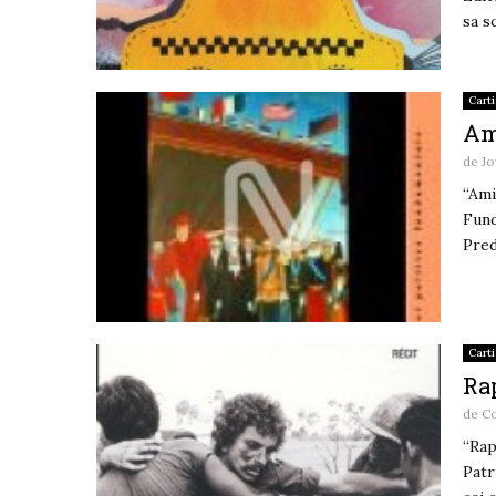
sa s
Carti
Ami
de
Jo
“Ami
Fund
Pred
Carti
Ra
de
C
“Rap
Patr