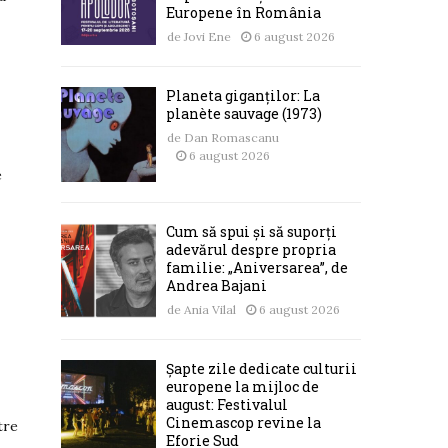
Europene în România
de
Jovi Ene
6 august 2026
Planeta giganților: La
planète sauvage (1973)
de
Dan Romascanu
6 august 2026
e
Cum să spui și să suporți
adevărul despre propria
familie: „Aniversarea”, de
Andrea Bajani
de
Ania Vilal
6 august 2026
Șapte zile dedicate culturii
europene la mijloc de
august: Festivalul
Cinemascop revine la
tre
Eforie Sud