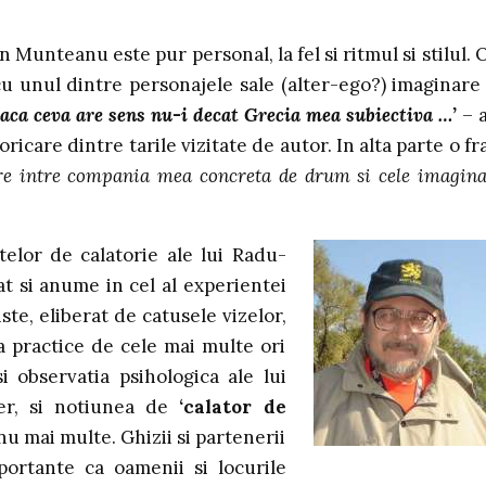
Munteanu este pur personal, la fel si ritmul si stilul. O
u unul dintre personajele sale (alter-ego?) imaginare
aca ceva are sens nu-i decat Grecia mea subiectiva …’
– a
ricare dintre tarile vizitate de autor. In alta parte o fr
re intre compania mea concreta de drum si cele imagina
elor de calatorie ale lui Radu-
t si anume in cel al experientei
te, eliberat de catusele vizelor,
sa practice de cele mai multe ori
si observatia psihologica ale lui
er, si notiunea de
‘calator de
u mai multe. Ghizii si partenerii
portante ca oamenii si locurile