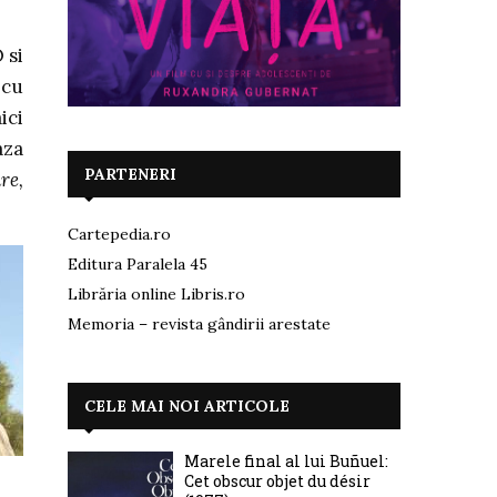
 si
 cu
ici
aza
PARTENERI
re,
Cartepedia.ro
Editura Paralela 45
Librăria online Libris.ro
Memoria – revista gândirii arestate
CELE MAI NOI ARTICOLE
Marele final al lui Buñuel:
Cet obscur objet du désir