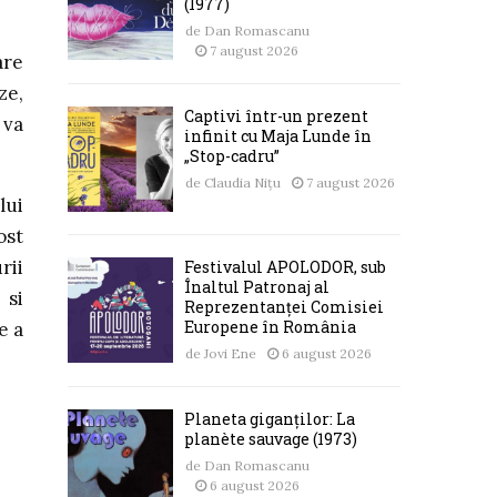
(1977)
de
Dan Romascanu
7 august 2026
are
ze,
Captivi într-un prezent
 va
infinit cu Maja Lunde în
„Stop-cadru”
de
Claudia Nițu
7 august 2026
lui
ost
rii
Festivalul APOLODOR, sub
Înaltul Patronaj al
 si
Reprezentanței Comisiei
Europene în România
e a
de
Jovi Ene
6 august 2026
Planeta giganților: La
planète sauvage (1973)
de
Dan Romascanu
6 august 2026