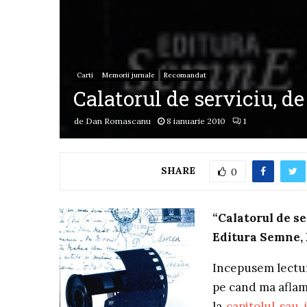
Carti
Memorii jurnale
Recomandat
Calatorul de serviciu, 
de
Dan Romascanu
8 ianuarie 2010
1
SHARE
0
“Calatorul de s
Editura Semne,
Incepusem lectur
pe cand ma aflam 
la
capitolul sau