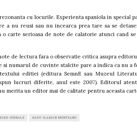
rezonanta cu locurile. Experienta spaniola in special p
re a nu reusi sau nu incearca prea tare sa se detase
o carte serioasa de note de calatorie atunci cand se
note de lectura fara o observatie critica asupra editoru
e si numarul de cuvinte stalcite pare a indica ca nu a f
textului editiei (editura SemnE sau Muzeul Literatu
un lucruri diferite, anul este 2007). Editorul atent
u merita un editor mai de calitate pentru aceasta cart
ORII-JURNALE
RADU-ILARION MUNTEANU