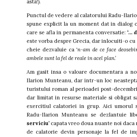
asta!).
Punctul de vedere al calatorului Radu-Ilarion 
spune explicit la un moment dat in dialog c
care se afla in permanenta conversatie:
‘… d
este vorba despre Grecia, dar inlocuiti-o cu o
cheie dezvaluie ca
‘n-am de ce face deosebi
ambele sunt la fel de reale in acel plan.’
Am gasit insa o valoare documentara a not
Ilarion Munteanu, dar intr-un loc neastepta
turistului roman al perioadei post-decembris
dar limitat in resurse materiale si obligat 
exercitiul calatoriei in grup. Aici umorul 
Radu-Ilarion Munteanu se dezlantuie lib
serviciu’
capata vreo doua nuante noi daca n
de calatorie devin personaje la fel de im