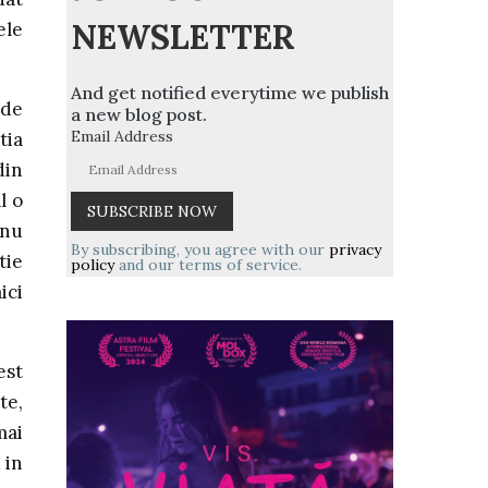
NEWSLETTER
ele
And get notified everytime we publish
 de
a new blog post.
Email Address
tia
din
l o
anu
By subscribing, you agree with our
privacy
tie
policy
and our terms of service.
ici
est
te,
mai
 in