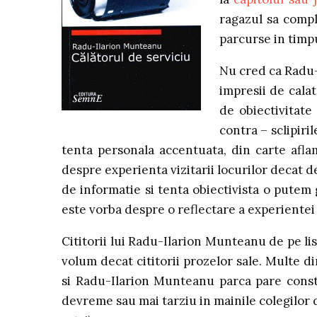
ragazul sa compl
parcurse in timpu
Nu cred ca Radu-
impresii de calat
de obiectivitate
contra – sclipiril
tenta personala accentuata, din carte afl
despre experienta vizitarii locurilor decat de
de informatie si tenta obiectivista o putem g
este vorba despre o reflectare a experientei 
Cititorii lui Radu-Ilarion Munteanu de pe lis
volum decat cititorii prozelor sale. Multe di
si Radu-Ilarion Munteanu parca pare consti
devreme sau mai tarziu in mainile colegilor de 