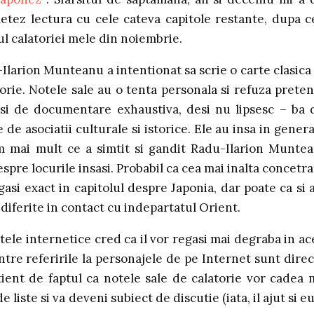
etez lectura cu cele cateva capitole restante, dupa c
l calatoriei mele din noiembrie.
Ilarion Munteanu a intentionat sa scrie o carte clasica
orie. Notele sale au o tenta personala si refuza preten
 si de documentare exhaustiva, desi nu lipsesc – ba 
e de asociatii culturale si istorice. Ele au insa in genera
am mai mult ce a simtit si gandit Radu-Ilarion Munte
spre locurile insasi. Probabil ca cea mai inalta concetra
asi exact in capitolul despre Japonia, dar poate ca si a
diferite in contact cu indepartatul Orient.
tele internetice cred ca il vor regasi mai degraba in ac
ntre referirile la personajele de pe Internet sunt direc
ent de faptul ca notele sale de calatorie vor cadea 
liste si va deveni subiect de discutie (iata, il ajut si eu