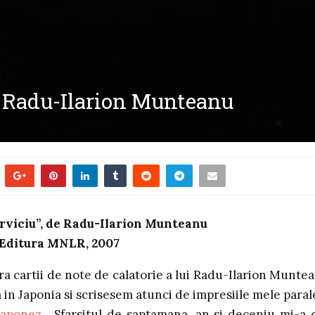
de Radu-Ilarion Munteanu
erviciu”, de Radu-Ilarion Munteanu
 Editura MNLR, 2007
a cartii de note de calatorie a lui Radu-Ilarion Munte
in Japonia si scrisesem atunci de impresiile mele paral
 japonez
. Sfarsitul de saptamana, an si deceniu mi-a 