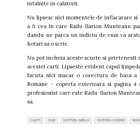
intalnite in calatorii.
Nu lipsesc nici momentele de inflacarare si 
a fi cea in care Radu-Ilarion Munteanu pa
dandu-ne parca un indiciu de cum va arata 
hotari sa o scrie.
Nu pot incheia aceste scurte si prietenesti 
acestei carti. Lipseste evident capul limped
facuta nici macar o corectura de baza a 
Romane – coperta exterioara si pagina 4 sp
profesionist care este Radu-Ilarion Muntean
sa.
CARTI
DAN
EDITURA MNLR
EDITURA SEMNE
MEM