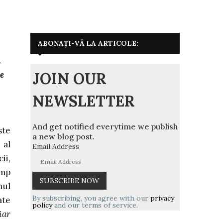
ABONAȚI-VĂ LA ARTICOLE:
a
JOIN OUR
e
NEWSLETTER
And get notified everytime we publish
ste
a new blog post.
 al
Email Address
ii,
imp
mul
By subscribing, you agree with our
privacy
ate
policy
and our terms of service.
iar