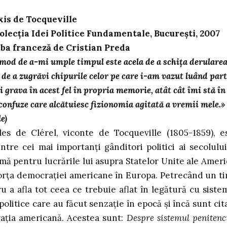
xis de Tocqueville
olecţia Idei Politice Fundamentale, Bucureşti, 2007
ba franceză de Cristian Preda
mod de a-mi umple timpul este acela de a schiţa derulare
de a zugrăvi chipurile celor pe care i-am vazut luând part
 şi grava în acest fel în propria memorie, atât cât îmi stă în
confuze care alcătuiesc fizionomia agitată a vremii mele.»
e)
les de Clérel, viconte de Tocqueville (1805-1859), e
ntre cei mai importanţi gânditori politici ai secolului
mă pentru lucrările lui asupra Statelor Unite ale Americ
forţa democraţiei americane în Europa. Petrecând un t
u a afla tot ceea ce trebuie aflat în legătură cu siste
 politice care au făcut senzaţie în epocă şi încă sunt cit
aţia americană. Acestea sunt:
Despre sistemul penitenc