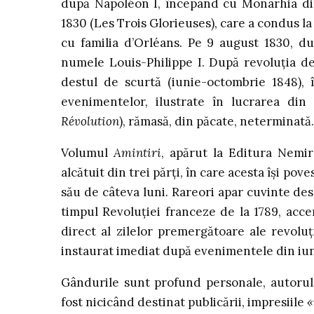
după Napoléon I, începând cu Monarhia din 
1830 (Les Trois Glorieuses), care a condus la
cu familia d’Orléans. Pe 9 august 1830, d
numele Louis-Philippe I. După revoluţia d
destul de scurtă (iunie-octombrie 1848), 
evenimentelor, ilustrate în lucrarea din
Révolution
), rămasă, din păcate, neterminată.
Volumul
Amintiri
, apărut la Editura Nemira
alcătuit din trei părţi, în care acesta îşi pove
său de câteva luni. Rareori apar cuvinte de
timpul Revoluţiei franceze de la 1789, acce
direct al zilelor premergătoare ale revoluţi
instaurat imediat după evenimentele din iun
Gândurile sunt profund personale, autorul
fost nicicând destinat publicării, impresiile
«