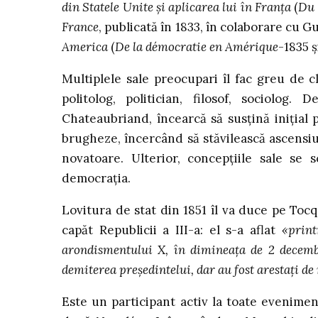
din Statele Unite şi aplicarea lui în Franţa
(
Du 
France
, publicată în 1833, în colaborare cu 
America
(
De la démocratie en Amérique
-1835 ş
Multiplele sale preocupari îl fac greu de cla
politolog, politician, filosof, sociolog.
Chateaubriand, încearcă să susţină iniţial p
brugheze, încercând să stăvilească ascensiu
novatoare. Ulterior, concepţiile sale se s
democraţia.
Lovitura de stat din 1851 îl va duce pe Toc
capăt Republicii a III-a: el s-a aflat
«print
arondismentului X, în dimineaţa de 2 decembr
demiterea preşedintelui, dar au fost arestaţi de
Este un participant activ la toate evenimen