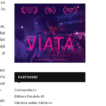
 en
 în
st,
lui
lei
ţii
 şi
une
ria
PARTENERI
mat
».
Cartepedia.ro
Editura Paralela 45
 de
Librăria online Libris.ro