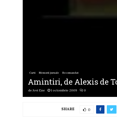
Carti
Memorii jurnale
Recomandat
Amintiri, de Alexis de T
de
Jovi Ene
1 octombrie 2009
0
SHARE
0