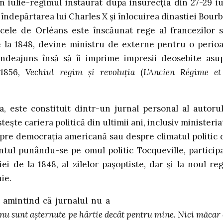
iulie-regimul instaurat după insurecţia din 27-29 iu
 îndepărtarea lui Charles X şi înlocuirea dinastiei Bour
ucele de Orléans este înscăunat rege al francezilor 
e la 1848, devine ministru de externe pentru o perio
îndeajuns însă să îi imprime impresii deosebite asu
 1856,
Vechiul regim şi revoluţia
(
L’Ancien Régime et
, este constituit dintr-un jurnal personal al autorul
steşte cariera politică din ultimii ani, inclusiv ministeria
spre democraţia americană sau despre climatul politic 
ntul punându-se pe omul politic Tocqueville, particip
ei de la 1848, al zilelor paşoptiste, dar şi la noul re
ie.
 amintind că jurnalul nu a
nu sunt aşternute pe hârtie decât pentru mine. Nici măcar 