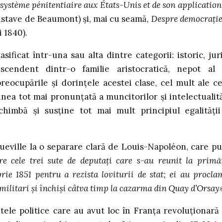
système pénitentiaire aux États-Unis et de son application
Gustave de Beaumont) şi, mai cu seamă,
Despre democraţie
i 1840).
sificat într-una sau alta dintre categorii: istoric, juri
 Descendent dintr-o familie aristocratică, nepot al 
reocupările şi dorinţele acestei clase, cel mult ale ce
nea tot mai pronunţată a muncitorilor şi intelectualită
chimbă şi susţine tot mai mult principiul egalităţii
queville la o separare clară de Louis-Napoléon, care p
re cele trei sute de deputaţi care s-au reunit la primă
ie 1851 pentru a rezista loviturii de stat; ei au procla
 militari şi închişi câtva timp la cazarma din Quay d’Orsay
tele politice care au avut loc în Franţa revoluţionară