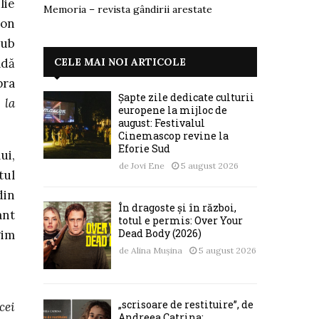
lie
Memoria – revista gândirii arestate
bon
sub
CELE MAI NOI ARTICOLE
adă
pra
Șapte zile dedicate culturii
 la
europene la mijloc de
august: Festivalul
Cinemascop revine la
Eforie Sud
ui,
de
Jovi Ene
5 august 2026
tul
din
În dragoste și în război,
ant
totul e permis: Over Your
Dead Body (2026)
gim
de
Alina Mușina
5 august 2026
„scrisoare de restituire”, de
cei
Andreea Catrina: