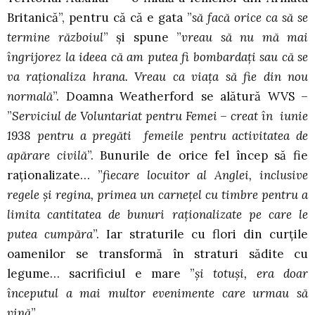
Britanică”, pentru că că e gata ”
să facă orice ca să se
termine războiul
” și spune ”
vreau să nu mă mai
îngrijorez la ideea că am putea fi bombardați sau că se
va raționaliza hrana. Vreau ca viața să fie din nou
normală
”. Doamna Weatherford se alătură WVS –
”
Serviciul de Voluntariat pentru Femei – creat în iunie
1938 pentru a pregăti femeile pentru activitatea de
apărare civilă
”. Bunurile de orice fel încep să fie
raționalizate… ”
fiecare locuitor al Anglei, inclusive
regele și regina, primea un carnețel cu timbre pentru a
limita cantitatea de bunuri raționalizate pe care le
putea cumpăra
”. Iar straturile cu flori din curțile
oamenilor se transformă în straturi sădite cu
legume… sacrificiul e mare ”
și totuși, era doar
începutul a mai multor evenimente care urmau să
vină
”.