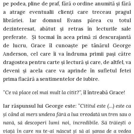
pe podea, pline de praf, fără o ordine anumită și fără
a atrage eventualii clienți care treceau pragul
librăriei. Iar domnul Evans părea cu totul
dezinteresat, abătut și retras în lecturile sale
preferate. Și tocmai în acea primă zi descurajantă
de lucru, Grace îl cunoaște pe tânărul George
Anderson, cel care îi va îndruma primii pași către
dragostea pentru carte și lectură și care, de altfel, va
deveni și acela care va aprinde în sufletul fetei
prima flacără a sentimentelor de iubire.
”
Ce vă place cel mai mult la citit
?”, îl întreabă Grace!
Iar răspunsul lui George este: ”
Cititul este (…) este ca
și când ai mers undeva fără a lua vreodată un tren sau o
navă, să descoperi lumi noi, incredibile. Să trăiești o
viață în care nu te-ai născut și să ai șansa de a vedea