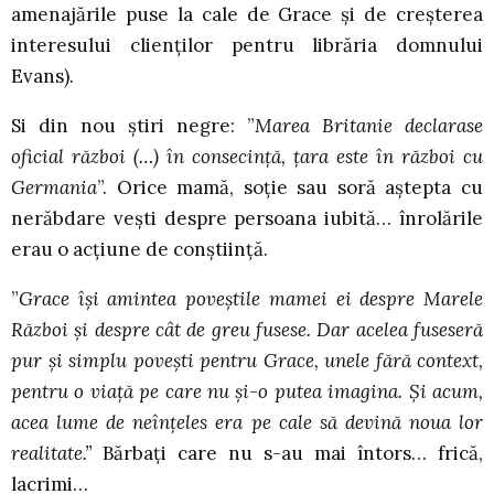
amenajările puse la cale de Grace și de creșterea
interesului clienților pentru librăria domnului
Evans).
Si din nou știri negre: ”
Marea Britanie declarase
oficial război (…) în consecință, țara este în război cu
Germania
”. Orice mamă, soție sau soră aștepta cu
nerăbdare vești despre persoana iubită… înrolările
erau o acțiune de conștiință.
”
Grace își amintea poveștile mamei ei despre Marele
Război și despre cât de greu fusese. Dar acelea fuseseră
pur și simplu povești pentru Grace, unele fără context,
pentru o viață pe care nu și-o putea imagina. Și acum,
acea lume de neînțeles era pe cale să devină noua lor
realitate.”
Bărbați care nu s-au mai întors… frică,
lacrimi…