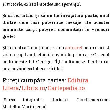
și victorie, exista întotdeauna speranță
”.
Și să nu uităm și să ne fie învățătură poate, unul
dintre cele mai puternice mesaje ale acestei
minunate cărți: puterea comunității în vremuri
grele!
Și în final să îi mulțumesc și eu
autoarei
pentru acest
volum captivant, citând cuvintele prin care Grace îi
mulțumește lui George: ”Îți mulțumesc. Pentru că
m-ai învățat să iubesc cărțile!”.
Puteți cumpăra cartea:
Editura
Litera
/
Libris.ro
/
Cartepedia.ro
.
(Sursă fotografii: Libris.ro, Goodreads.com,
MadelineMartin.com)