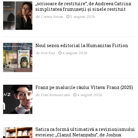
„scrisoare de restituire”, de Andreea Catrina:
simplitatea frumuseții și sinele restituit
de
Carina Josan
5 august 2026
Noul sezon editorial la Humanitas Fiction
de
Jovi Ene
4 august 2026
Franz pe malurile râului Vltava: Franz (2025)
de
Dan Romascanu
4 august 2026
Satira ca formă ultimativă a revizionismului
evreiesc: „Clanul Netanyahu”, de Joshua