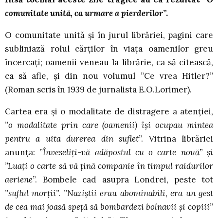
comunitate unită, ca urmare a pierderilor
”.
O comunitate unită și în jurul librăriei, pagini care
subliniază rolul cărților în viața oamenilor greu
încercați; oamenii veneau la librărie, ca să citească,
ca să afle, și din nou volumul ”Ce vrea Hitler?”
(Roman scris în 1939 de jurnalista E.O.Lorimer).
Cartea era și o modalitate de distragere a atenției,
”
o modalitate prin care (oamenii) își ocupau mintea
pentru a uita durerea din suflet
”. Vitrina librăriei
anunța: ”
Înveseliți-vă adăpostul cu o carte nouă” și
”Luați o carte să vă țină companie în timpul raidurilor
aeriene
”. Bombele cad asupra Londrei, peste tot
”
suflul morții
”. ”
Naziștii erau abominabili, era un gest
de cea mai joasă speță să bombardezi bolnavii și copiii
”