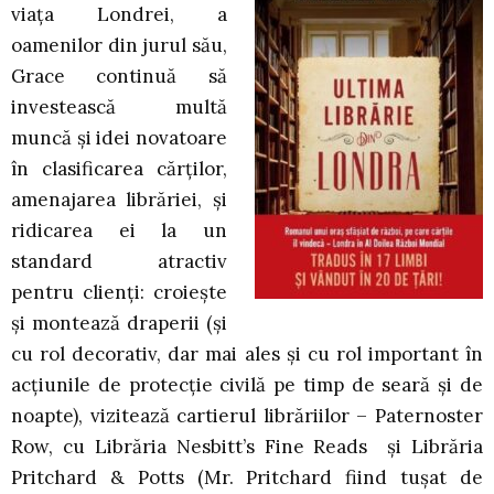
viața Londrei, a
oamenilor din jurul său,
Grace continuă să
investească multă
muncă și idei novatoare
în clasificarea cărților,
amenajarea librăriei, și
ridicarea ei la un
standard atractiv
pentru clienți: croiește
și montează draperii (și
cu rol decorativ, dar mai ales și cu rol important în
acțiunile de protecție civilă pe timp de seară și de
noapte), vizitează cartierul librăriilor – Paternoster
Row, cu Librăria Nesbitt’s Fine Reads și Librăria
Pritchard & Potts (Mr. Pritchard fiind tușat de