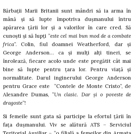
Bărbații Marii Britanii sunt mândri să ia arma în
mână și să lupte împotriva dușmanului întru
apărarea țării lor și a valorilor în care cred. Să
cunoști și să lupți ”
este cel mai bun mod de a combate
frica
”. Colin, fiul doamnei Weatherford, dar și
George Anderson… ca și mulți alți tineri, se
înrolează, fiecare acolo unde este pregătit cât mai
bine să lupte pentru țara lor. Pentru viață și
normalitate. Darul inginerului George Anderson
pentru Grace este ”Contele de Monte Cristo”, de
Alexandre Dumas, ”
Un clasic. Dar și o poveste de
dragoste
”!
Si femeile sunt gata să participe la efortul țării în
fața dușmanului. Viv se alătură ATS – Serviciul
Teritorial Auxiliar – ”o filială a femeilor din Armata