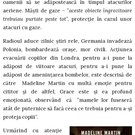
oamenii să se adăpostească în timpul atacurilor
aeriene. Măști de gaze – ”
aceste obiecte îngrozitoare
trebuiau purtate peste tot
”, protecție în cazul unor
atacuri cu gaze.
Radioul aduce zilnic știri rele, Germania invadează
Polonia, bombardează orașe, mor civili. Acțiunea
evacuării copiilor din Londra, pentru a-i pune la
adăpost de viitoare atacuri, pentru a-i pune la
adăpost de amenințarea bombelor, este descrisă de
către Madeline Martin cu multă emoție pentru
cititor și de altfel, Grace este și ea profund
emoționată, observând că ”mamele lor fuseseră
atât de puternice să facă ceea ce trebuia pentru a-și
proteja copiii”.
Urmărind cu atenție