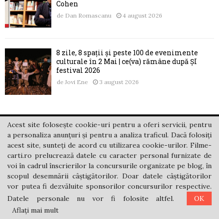
Cohen
de
Dan Romascanu
4 august 2026
8 zile, 8 spații și peste 100 de evenimente
culturale în 2 Mai | ce(va) rămâne după ȘI
festival 2026
de
Jovi Ene
3 august 2026
Acest site folosește cookie-uri pentru a oferi servicii, pentru
a personaliza anunțuri și pentru a analiza traficul. Dacă folosiți
acest site, sunteți de acord cu utilizarea cookie-urilor. Filme-
carti.ro prelucrează datele cu caracter personal furnizate de
voi în cadrul înscrierilor la concursurile organizate pe blog, în
scopul desemnării câștigătorilor. Doar datele câștigătorilor
vor putea fi dezvăluite sponsorilor concursurilor respective.
Materialele postate pe acest blog aparțin în totalitate
Datele personale nu vor fi folosite altfel.
OK
filme-carti.ro și se află sub protecția Legii Dreptului de
Aflați mai mult
Autor. Preluarea lor se poate face numai cu acordul