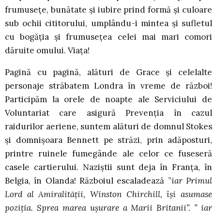
frumusețe, bunătate și iubire prind formă și culoare
sub ochii cititorului, umplându-i mintea și sufletul
cu bogăția și frumusețea celei mai mari comori
dăruite omului. Viața!
Pagină cu pagină, alături de Grace și celelalte
personaje străbatem Londra în vreme de război!
Participăm la orele de noapte ale Serviciului de
Voluntariat care asigură Prevenția în cazul
raidurilor aeriene, suntem alături de domnul Stokes
și domnișoara Bennett pe străzi, prin adăposturi,
printre ruinele fumegânde ale celor ce fuseseră
casele cartierului. Naziștii sunt deja în Franța, în
Belgia, în Olanda! Războiul escaladează ”
iar Primul
Lord al Amiralității, Winston Chirchill, își asumase
poziția. Sprea marea ușurare a Marii Britanii”. ” iar