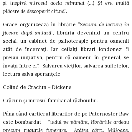
și inspiră mirosul acela minunat (…) Și era multă
plăcere de descoperit citind
”.
Grace organizează în librărie ”
Sesiuni de lectură în
fiecare după-amiază
”, librăria devenind un centru
social, un cabinet de psihoterapie pentru oamenii
atât de încercați. Iar ceilalți librari londonezi îi
preiau inițiativa, pentru că oamenii în general, se
învață între ei”. Salvarea vieților, salvarea sufletelor,
lectura salva speranțele.
Colind de Craciun – Dickens
Crăciun și mirosul familiar al războiului.
Până când cartierul librarilor de pe Paternoster Raw
este bombardat – ”
iadul pe pământ, librăriile ardeau
precum rugurile funerare
.
Atâtea cărți. Milioane.