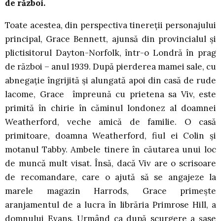
de război.
Toate acestea, din perspectiva tinereții personajului
principal, Grace Bennett, ajunsă din provincialul și
plictisitorul Dayton-Norfolk, într-o Londră în prag
de război – anul 1939. După pierderea mamei sale, cu
abnegație îngrijită și alungată apoi din casă de rude
lacome, Grace împreună cu prietena sa Viv, este
primită în chirie în căminul londonez al doamnei
Weatherford, veche amică de familie. O casă
primitoare, doamna Weatherford, fiul ei Colin și
motanul Tabby. Ambele tinere în căutarea unui loc
de muncă mult visat. Însă, dacă Viv are o scrisoare
de recomandare, care o ajută să se angajeze la
marele magazin Harrods, Grace primește
aranjamentul de a lucra în librăria Primrose Hill, a
domnului Evans. Urmând ca după scurgere a șase