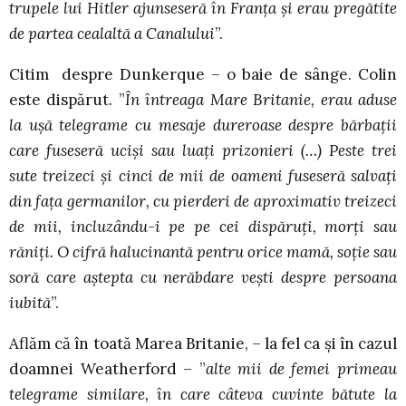
trupele lui Hitler ajunseseră în Franța și erau pregătite
de partea cealaltă a Canalului
”.
Citim despre Dunkerque – o baie de sânge. Colin
este dispărut. ”
În întreaga Mare Britanie, erau aduse
la ușă telegrame cu mesaje dureroase despre bărbații
care fuseseră uciși sau luați prizonieri (…) Peste trei
sute treizeci și cinci de mii de oameni fuseseră salvați
din fața germanilor, cu pierderi de aproximativ treizeci
de mii, incluzându-i pe pe cei dispăruți, morți sau
răniți. O cifră halucinantă pentru orice mamă, soție sau
soră care aștepta cu nerăbdare vești despre persoana
iubită
”.
Aflăm că în toată Marea Britanie, – la fel ca și în cazul
doamnei Weatherford – ”
alte mii de femei primeau
telegrame similare, în care câteva cuvinte bătute la