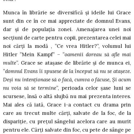
Munca în librărie se diversifică și ideile lui Grace
sunt din ce în ce mai appreciate de domnul Evans,
dar și de populația zonei. Amenajarea unei noi
secțiuni de carte pentru copii, prezentarea celei mai
noi cărți la modă , ”Ce vrea Hitler?”, volumul lui
Hitler ”Mein Kampf” – ”
oamenii doreau să afle mai
multe
”. Grace se atașase de librărie și de munca ei,
”
domnul Evans îi spusese de la început să nu se atașeze.
Deși nu intenționase să o facă, cumva o făcuse, Și acum
nu voia să se termine
”, perioada celor șase luni se
scursese, însă o altă slujbă nu mai prezenta interes.
Mai ales că iată, Grace i-a contact cu drama prin
care au trecut multe cărți, salvate de la foc, de la
dispariție, cu prețul sângelui acelora care au murit
pentru ele. Cărți salvate din foc, cu pete de sânge pe