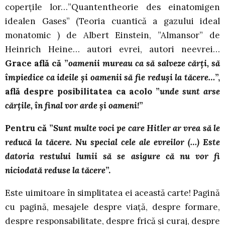
coperțile lor…”Quantentheorie des einatomigen
idealen Gases” (Teoria cuantică a gazului ideal
monatomic ) de Albert Einstein, ”Almansor” de
Heinrich Heine… autori evrei, autori neevrei…
Grace află că ”
oamenii mureau ca să salveze cărți, să
împiedice ca ideile și oamenii să fie reduși la tăcere…
”,
află despre posibilitatea ca acolo ”
unde sunt arse
cărțile, în final vor arde și oameni!
”
Pentru că
”
Sunt multe voci pe care Hitler ar vrea să le
reducă la tăcere.
Nu special cele ale evreilor (…) Este
datoria restului lumii să se asigure că nu vor fi
niciodată reduse la tăcere
”.
Este uimitoare în simplitatea ei această carte! Pagină
cu pagină, mesajele despre viață, despre formare,
despre responsabilitate, despre frică și curaj, despre