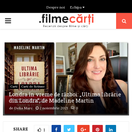
Despre noi
Echipa
PRIMARY
MENU
Carti
Carti de fictiune
Londra în vreme de război: „Ultima librărie
din Londra”, de Madeline Martin
de
Delia Marc
2 noiembrie 2021
0
SHARE
1