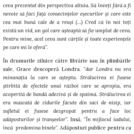
ceva prezentat din perspectiva altuia. Să înveți fără a fi
nevoie să faci față consecințelor eșecurilor și care este
cea mai bună cale de a reuși (…) Cred că în noi toți
există un vid, un gol care așteaptă să fie umplut de ceva.
Pentru mine, acel ceva sunt cărțile și toate experiențele
pe care mi le oferă
”.
În drumurile zilnice către librărie sau în plimbările
sale, Grace descoperă Londra. ”
dar Londra nu era
minunăția la care se aștepta. Strălucirea ei fusese
știrbită de efectele unui război care se apropia, era
acoperită de bandă adezivă și de spaimă. Strălucirea ei
era mascată de zidurile făcute din saci de nisip, iar
sufletul ei fusese dezgropat pentru a face loc
adăposturilor și tranșeelor
”. Insă, ”
În mijlocul iadului,
încă predomina binele
”. Adăposturi publice pentru ca