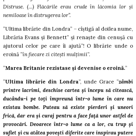
Distruse. (…) Flăcările erau crude în lăcomia lor și
nemiloase în distrugerea lor”.
”Ultima librărie din Londra” – cîștigă al doilea nume,
Librăria Evans și Bennett” și renaște din cenușă cu
ajutorul celor pe care îi ajută”! O librărie unde o
eroină ”
în fiecare zi citești mulțimii
”.
”
Marea Britanie rezistase și devenise o eroină.
”
”
Ultima librărie din Londra
”, unde Grace ”
zâmbi
printre lacrimi, deschise cartea și începu să citească,
ducându-i pe toți împreună într-o lume în care nu
existau bombe. Puteau să existe pierderi și uneori
frică, dar era și curaj pentru a face față unor astfel de
provocări. Deoarece într-o lume ca a lor, cu trup și
suflet și cu atâtea povești diferite care inspirau putere