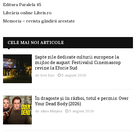
Editura Paralela 45
Librăria online Libris.ro
Memoria – revista gândirii arestate
CELE MAI NOI ARTICOLE
Șapte zile dedicate culturii europene la
mijloc de august: Festivalul Cinemascop
revine la Eforie Sud
de
Jovi Ene
5 august 2026
În dragoste și în război, totul e permis: Over
Your Dead Body (2026)
de
Alina Mușina
5 august 2026