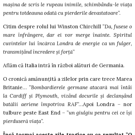
mașina de scris le rupeau inimile, schimbându-le viața
pentru totdeauna odată cu pierderile devastatoare
”.
Citim despre rolul lui Winston Chirchill ”
Da, fusese o
mare înfrângere, dar ei vor merge înainte. Spiritul
cuvintelor lui încărca Londra de energie ca un fulger,
transmițând încredere și forță
”
Aflăm că Italia intră în război alături de Germania.
O cronică amănunțită a zilelor prin care trece Marea
Britanie… ”
Bombardierele germane atacară mai întâi
la Cardiff și Plymouth, vizând docurile și declanșând
batălii aeriene împotriva RAF
”…Apoi Londra – nor
tulbure peste East End – ”
un giulgiu pentru cei ce își
pierduseră viața
”.
Însă tocmai aceste zile tragice au ca rezultat ”
O