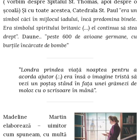
( vorbim despre Spitalul St. Thomas, apoi despre o
școală) Și cu toate acestea, Catedrala St. Paul ”
era un
simbol căci în mijlocul iadului, încă predomina binele.
Era simbolul spiritului britanic (…) el continua să stea
drept
”. Daune.. ”
peste 600 de avioane germane, cu
burțile încărcate de bombe”
”Londra prindea viață noaptea pentru a
acorda ajutor (.:.) era însă o imagine tristă să
vezi un poștaș stând în fața unei grămezi de
moloz cu o scrisoare în mână
”.
Madeline Martin
elaborează – uimitor
cum spuneam, cu multă