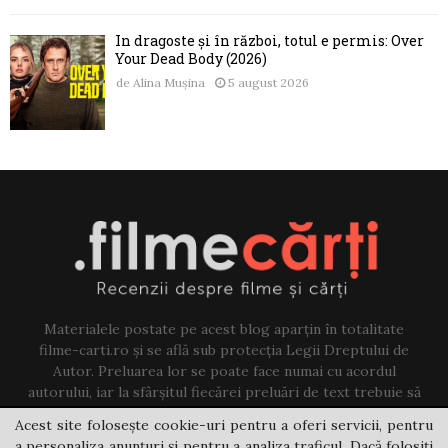
În dragoste și în război, totul e permis: Over
Your Dead Body (2026)
de
Alina Mușina
5 august 2026
Materialele postate pe acest blog aparțin în totalitate
filme-carti.ro și se află sub protecția Legii Dreptului de
Autor. Preluarea lor se poate face numai cu acordul
autorului, iar la sfârșitul fiecărei preluări de text trebuie să
existe un link către acest blog.
Acest site folosește cookie-uri pentru a oferi servicii, pentru
a personaliza anunțuri și pentru a analiza traficul. Dacă folosiți