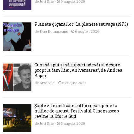
de
Jovi Ene
6 august 2026
Planeta giganților: La planète sauvage (1973)
de
Dan Romascanu
6 august 2026
Cum să spui și să suporți adevărul despre
propria familie: „Aniversarea”, de Andrea
Bajani
de
Ania Vilal
6 august 2026
Șapte zile dedicate culturii europene la
mijloc de august: Festivalul Cinemascop
revine la Eforie Sud
de
Jovi Ene
5 august 2026