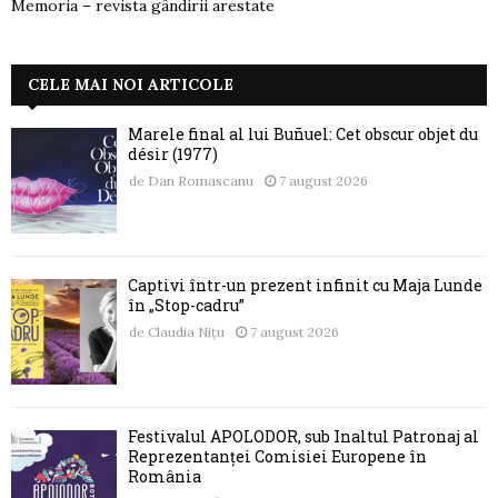
Memoria – revista gândirii arestate
CELE MAI NOI ARTICOLE
Marele final al lui Buñuel: Cet obscur objet du
désir (1977)
de
Dan Romascanu
7 august 2026
Captivi într-un prezent infinit cu Maja Lunde
în „Stop-cadru”
de
Claudia Nițu
7 august 2026
Festivalul APOLODOR, sub Înaltul Patronaj al
Reprezentanței Comisiei Europene în
România