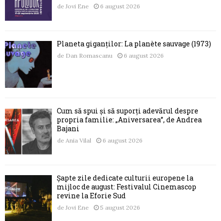
de
Jovi Ene
6 august 2026
Planeta giganților: La planète sauvage (1973)
de
Dan Romascanu
6 august 2026
Cum să spui și să suporți adevărul despre
propria familie: „Aniversarea”, de Andrea
Bajani
de
Ania Vilal
6 august 2026
Șapte zile dedicate culturii europene la
mijloc de august: Festivalul Cinemascop
revine la Eforie Sud
de
Jovi Ene
5 august 2026