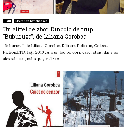
Carti
Literatura romaneasca
Un altfel de zbor. Dincolo de trup:
”Buburuza”, de Liliana Corobca
”Buburuza”, de Liliana Corobca Editura Polirom, Colecția
Fiction.LTD, Iași, 2019 „Am un loc pe corp care, atins, dar mai
ales sărutat, mă topește de tot....