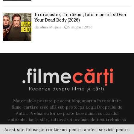
În dragoste și în război, totul e permis: Over
Your Dead Body (2026)
de
Alina Mușina
5 august 2026
Materialele postate pe acest blog aparțin în totalitate
filme-carti.ro și se află sub protecția Legii Dreptului de
Autor. Preluarea lor se poate face numai cu acordul
autorului, iar la sfârșitul fiecărei preluări de text trebuie să
existe un link către acest blog.
Acest site folosește cookie-uri pentru a oferi servicii, pentru