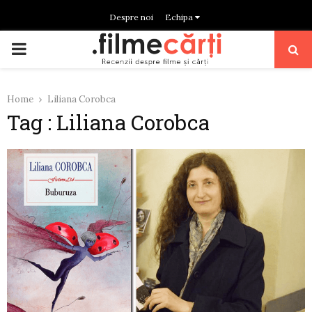
Despre noi
Echipa
PRIMARY
MENU
Home
Liliana Corobca
Tag : Liliana Corobca