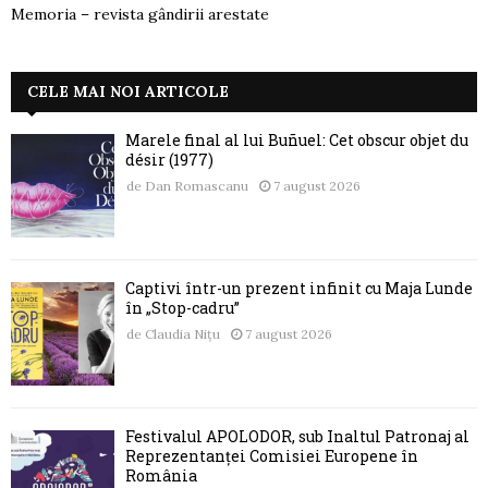
Memoria – revista gândirii arestate
CELE MAI NOI ARTICOLE
Marele final al lui Buñuel: Cet obscur objet du
désir (1977)
de
Dan Romascanu
7 august 2026
Captivi într-un prezent infinit cu Maja Lunde
în „Stop-cadru”
de
Claudia Nițu
7 august 2026
Festivalul APOLODOR, sub Înaltul Patronaj al
Reprezentanței Comisiei Europene în
România