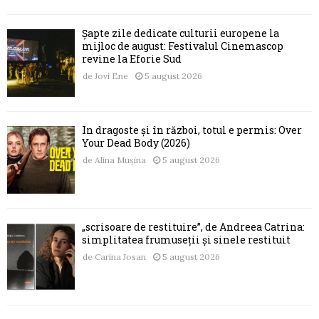
Șapte zile dedicate culturii europene la
mijloc de august: Festivalul Cinemascop
revine la Eforie Sud
de
Jovi Ene
5 august 2026
În dragoste și în război, totul e permis: Over
Your Dead Body (2026)
de
Alina Mușina
5 august 2026
„scrisoare de restituire”, de Andreea Catrina:
simplitatea frumuseții și sinele restituit
de
Carina Josan
5 august 2026