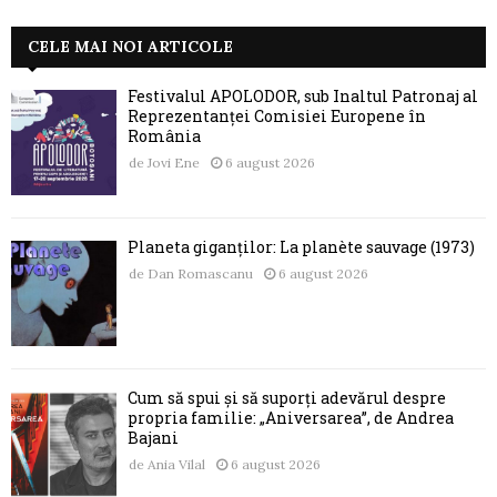
CELE MAI NOI ARTICOLE
Festivalul APOLODOR, sub Înaltul Patronaj al
Reprezentanței Comisiei Europene în
România
de
Jovi Ene
6 august 2026
Planeta giganților: La planète sauvage (1973)
de
Dan Romascanu
6 august 2026
Cum să spui și să suporți adevărul despre
propria familie: „Aniversarea”, de Andrea
Bajani
de
Ania Vilal
6 august 2026