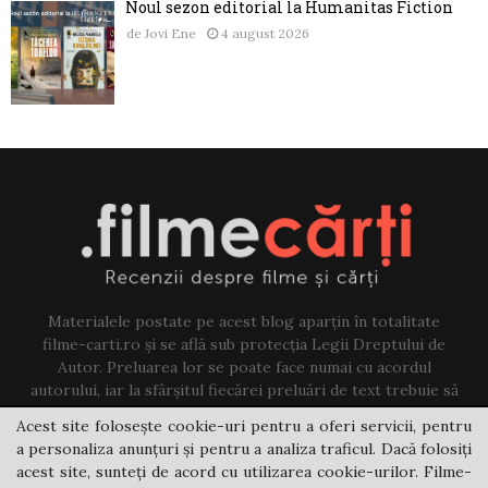
Noul sezon editorial la Humanitas Fiction
de
Jovi Ene
4 august 2026
Materialele postate pe acest blog aparțin în totalitate
filme-carti.ro și se află sub protecția Legii Dreptului de
Autor. Preluarea lor se poate face numai cu acordul
autorului, iar la sfârșitul fiecărei preluări de text trebuie să
existe un link către acest blog.
Acest site folosește cookie-uri pentru a oferi servicii, pentru
a personaliza anunțuri și pentru a analiza traficul. Dacă folosiți
Contact us:
jovi@filme-carti.ro
acest site, sunteți de acord cu utilizarea cookie-urilor. Filme-