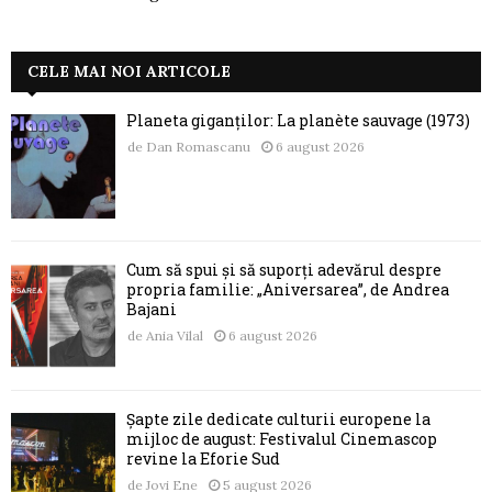
CELE MAI NOI ARTICOLE
Planeta giganților: La planète sauvage (1973)
de
Dan Romascanu
6 august 2026
Cum să spui și să suporți adevărul despre
propria familie: „Aniversarea”, de Andrea
Bajani
de
Ania Vilal
6 august 2026
Șapte zile dedicate culturii europene la
mijloc de august: Festivalul Cinemascop
revine la Eforie Sud
de
Jovi Ene
5 august 2026