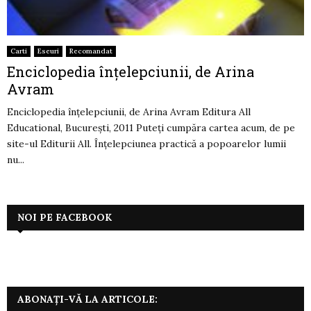
Carti
Eseuri
Recomandat
Enciclopedia înţelepciunii, de Arina
Avram
Enciclopedia înţelepciunii, de Arina Avram Editura All
Educational, Bucureşti, 2011 Puteţi cumpăra cartea acum, de pe
site-ul Editurii All. Înţelepciunea practică a popoarelor lumii
nu...
NOI PE FACEBOOK
ABONAȚI-VĂ LA ARTICOLE: