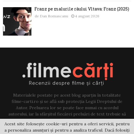
Franz pe malurile râului Vltava: Franz (2025)
de
Dan Romascanu
4 august 2026
Materialele postate pe acest blog aparțin în totalitate
filme-carti.ro și se află sub protecția Legii Dreptului de
Autor. Preluarea lor se poate face numai cu acordul
autorului, iar la sfârșitul fiecărei preluări de text trebuie să
existe un link către acest blog.
Acest site folosește cookie-uri pentru a oferi servicii, pentru
a personaliza anunțuri și pentru a analiza traficul. Dacă folosiți
Contact us:
jovi@filme-carti.ro