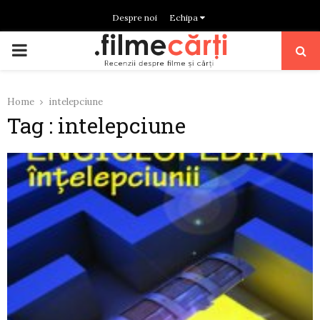
Despre noi
Echipa
PRIMARY
MENU
Home
intelepciune
Tag : intelepciune