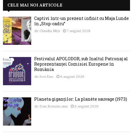
CELE MAI NOI ARTICOLE
Captivi într-un prezent infinit cu Maja Lunde
în „Stop-cadru”
de
Claudia Nițu
7 august 2026
Festivalul APOLODOR, sub Înaltul Patronaj al
Reprezentanței Comisiei Europene în
România
de
Jovi Ene
6 august 2026
Planeta giganților: La planète sauvage (1973)
de
Dan Romascanu
6 august 2026