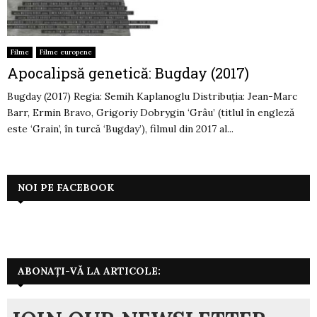
Filme
Filme europene
Apocalipsă genetică: Bugday (2017)
Bugday (2017) Regia: Semih Kaplanoglu Distribuția: Jean-Marc
Barr, Ermin Bravo, Grigoriy Dobrygin ‘Grâu’ (titlul în engleză
este ‘Grain’, în turcă ‘Bugday’), filmul din 2017 al...
NOI PE FACEBOOK
ABONAȚI-VĂ LA ARTICOLE: