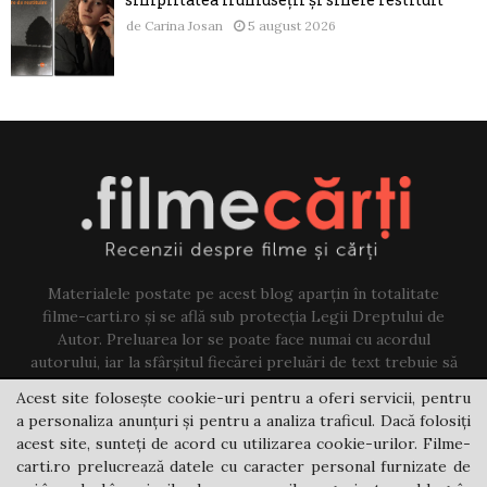
de
Carina Josan
5 august 2026
Materialele postate pe acest blog aparțin în totalitate
filme-carti.ro și se află sub protecția Legii Dreptului de
Autor. Preluarea lor se poate face numai cu acordul
autorului, iar la sfârșitul fiecărei preluări de text trebuie să
existe un link către acest blog.
Acest site folosește cookie-uri pentru a oferi servicii, pentru
a personaliza anunțuri și pentru a analiza traficul. Dacă folosiți
Contact us:
jovi@filme-carti.ro
acest site, sunteți de acord cu utilizarea cookie-urilor. Filme-
carti.ro prelucrează datele cu caracter personal furnizate de