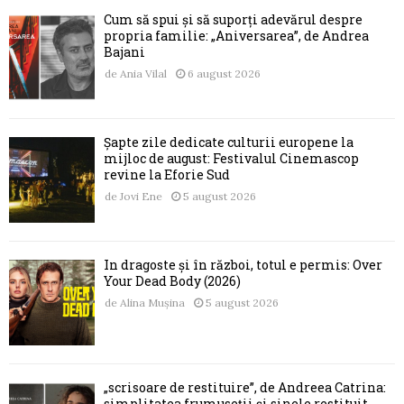
Cum să spui și să suporți adevărul despre
propria familie: „Aniversarea”, de Andrea
Bajani
de
Ania Vilal
6 august 2026
Șapte zile dedicate culturii europene la
mijloc de august: Festivalul Cinemascop
revine la Eforie Sud
de
Jovi Ene
5 august 2026
În dragoste și în război, totul e permis: Over
Your Dead Body (2026)
de
Alina Mușina
5 august 2026
„scrisoare de restituire”, de Andreea Catrina:
simplitatea frumuseții și sinele restituit