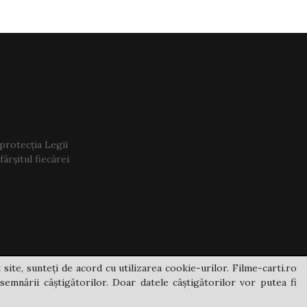
 protecția Legii
ârșitul fiecărei
 site, sunteți de acord cu utilizarea cookie-urilor. Filme-carti.ro
semnării câștigătorilor. Doar datele câștigătorilor vor putea fi