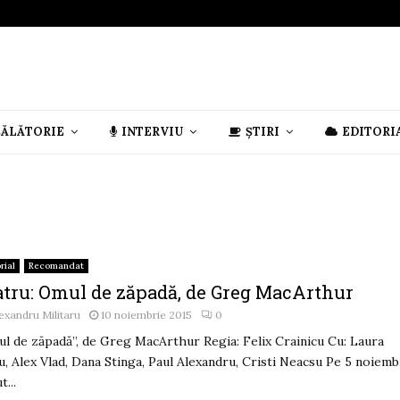
CĂLĂTORIE
INTERVIU
ȘTIRI
EDITORI
rial
Recomandat
atru: Omul de zăpadă, de Greg MacArthur
exandru Militaru
10 noiembrie 2015
0
l de zăpadă”, de Greg MacArthur Regia: Felix Crainicu Cu: Laura
u, Alex Vlad, Dana Stinga, Paul Alexandru, Cristi Neacsu Pe 5 noiemb
t...