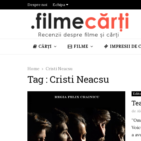
Despre noi
Echipa
CĂRȚI
FILME
IMPRESII DE 
Home
Cristi Neacsu
Tag : Cristi Neacsu
Edito
Te
de
Al
”Omu
Voic
a avu