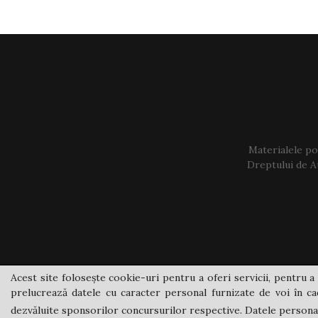
Materialele pos
Dreptului de Au
Acest site folosește cookie-uri pentru a oferi servicii, pentru a 
prelucrează datele cu caracter personal furnizate de voi în cad
dezvăluite sponsorilor concursurilor respective. Datele personale