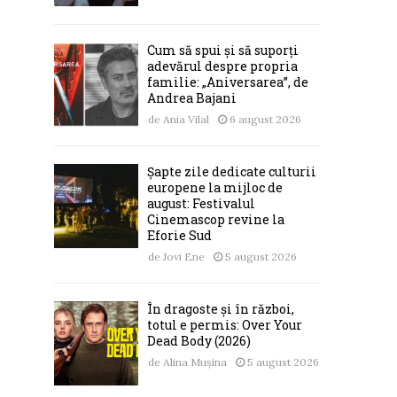
Cum să spui și să suporți
adevărul despre propria
familie: „Aniversarea”, de
Andrea Bajani
de
Ania Vilal
6 august 2026
Șapte zile dedicate culturii
europene la mijloc de
august: Festivalul
Cinemascop revine la
Eforie Sud
de
Jovi Ene
5 august 2026
În dragoste și în război,
totul e permis: Over Your
Dead Body (2026)
de
Alina Mușina
5 august 2026