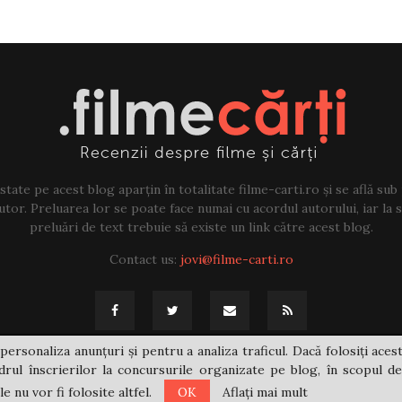
tate pe acest blog aparțin în totalitate filme-carti.ro și se află sub
tor. Preluarea lor se poate face numai cu acordul autorului, iar la sf
preluări de text trebuie să existe un link către acest blog.
Contact us:
jovi@filme-carti.ro
personaliza anunțuri și pentru a analiza traficul. Dacă folosiți acest
rul înscrierilor la concursurile organizate pe blog, în scopul de
 nu vor fi folosite altfel.
OK
Aflați mai mult
@2021 - filme-carti.ro