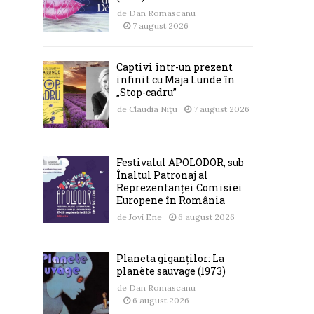
de
Dan Romascanu
7 august 2026
Captivi într-un prezent
infinit cu Maja Lunde în
„Stop-cadru”
de
Claudia Nițu
7 august 2026
Festivalul APOLODOR, sub
Înaltul Patronaj al
Reprezentanței Comisiei
Europene în România
de
Jovi Ene
6 august 2026
Planeta giganților: La
planète sauvage (1973)
de
Dan Romascanu
6 august 2026