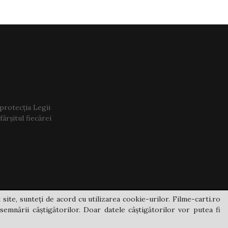
 protecția Legii
ârșitul fiecărei
 site, sunteți de acord cu utilizarea cookie-urilor. Filme-carti.ro
semnării câștigătorilor. Doar datele câștigătorilor vor putea fi