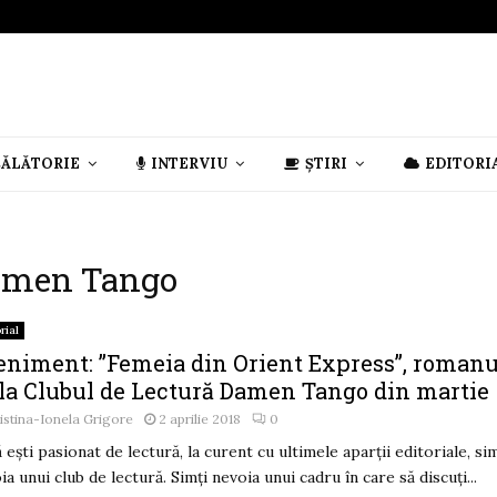
CĂLĂTORIE
INTERVIU
ȘTIRI
EDITORI
Damen Tango
rial
eniment: ”Femeia din Orient Express”, romanu
 la Clubul de Lectură Damen Tango din martie
istina-Ionela Grigore
2 aprilie 2018
0
 ești pasionat de lectură, la curent cu ultimele aparții editoriale, sim
ia unui club de lectură. Simți nevoia unui cadru în care să discuți...