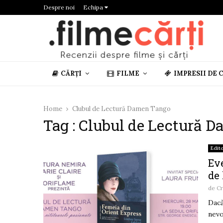
Despre noi
Echipa
CĂRȚI
FILME
IMPRESII DE 
Home
Clubul de Lectură Damen Tango
Tag : Clubul de Lectură 
Edito
Ev
de
de
Cr
Dacă
nevo