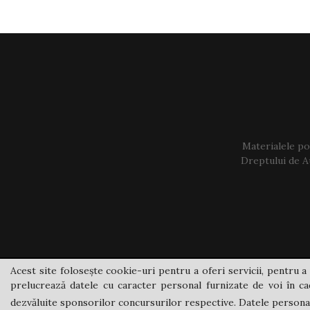
Materialele pos
Dreptului de Au
Acest site folosește cookie-uri pentru a oferi servicii, pentru a 
prelucrează datele cu caracter personal furnizate de voi în cad
dezvăluite sponsorilor concursurilor respective. Datele personale