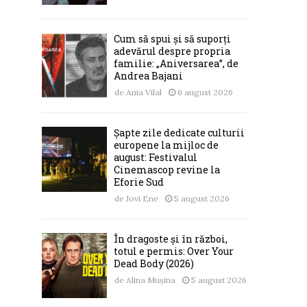
Cum să spui și să suporți
adevărul despre propria
familie: „Aniversarea”, de
Andrea Bajani
de
Ania Vilal
6 august 2026
Șapte zile dedicate culturii
europene la mijloc de
august: Festivalul
Cinemascop revine la
Eforie Sud
de
Jovi Ene
5 august 2026
În dragoste și în război,
totul e permis: Over Your
Dead Body (2026)
de
Alina Mușina
5 august 2026