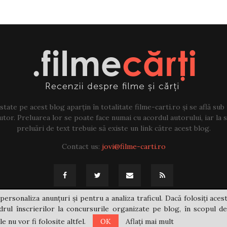
tate pe acest blog aparțin în totalitate filme-carti.ro și se află sub
tor. Preluarea lor se poate face numai cu acordul autorului, iar la sf
preluări de text trebuie să existe un link către acest blog.
Contact us:
jovi@filme-carti.ro
personaliza anunțuri și pentru a analiza traficul. Dacă folosiți acest
rul înscrierilor la concursurile organizate pe blog, în scopul de
 nu vor fi folosite altfel.
OK
Aflați mai mult
@2021 - filme-carti.ro