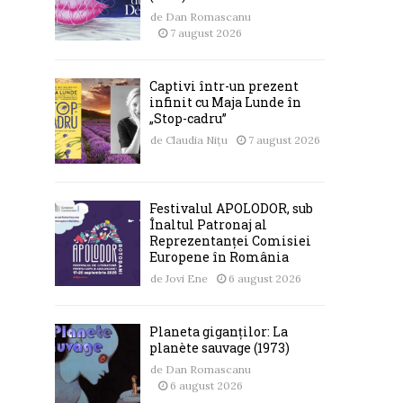
de
Dan Romascanu
7 august 2026
Captivi într-un prezent
infinit cu Maja Lunde în
„Stop-cadru”
de
Claudia Nițu
7 august 2026
Festivalul APOLODOR, sub
Înaltul Patronaj al
Reprezentanței Comisiei
Europene în România
de
Jovi Ene
6 august 2026
Planeta giganților: La
planète sauvage (1973)
de
Dan Romascanu
6 august 2026