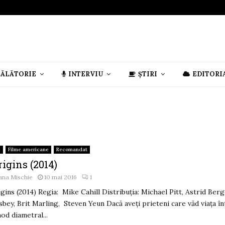
CĂLĂTORIE
INTERVIU
ȘTIRI
EDITORI
e
Filme americane
Recomandat
rigins (2014)
ana Mischie
10 mai 2016
1
igins (2014) Regia: Mike Cahill Distribuția: Michael Pitt, Astrid Ber
sbey, Brit Marling, Steven Yeun Dacă aveți prieteni care văd viața în
od diametral...