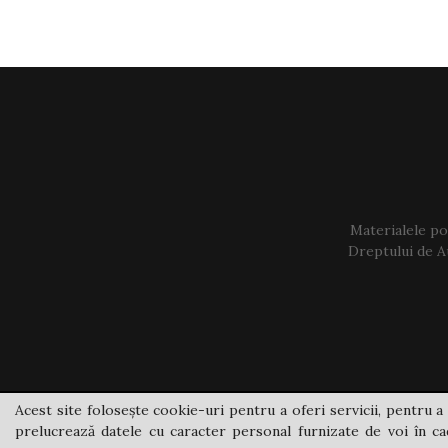
Materialele pos
Dreptului de Au
Acest site folosește cookie-uri pentru a oferi servicii, pentru a 
prelucrează datele cu caracter personal furnizate de voi în cad