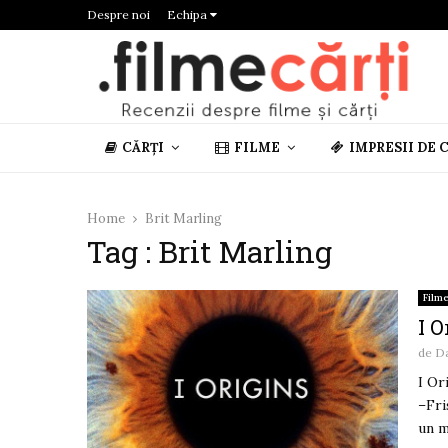
Despre noi
Echipa
CĂRȚI
FILME
IMPRESII DE 
Home
Brit Marling
Tag : Brit Marling
Film
I O
de
D
I Or
–Fri
un m