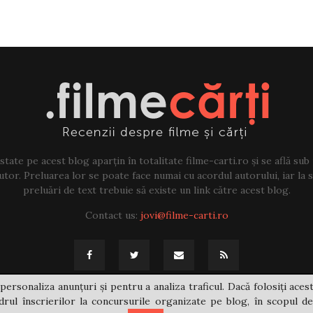
tate pe acest blog aparțin în totalitate filme-carti.ro și se află sub
tor. Preluarea lor se poate face numai cu acordul autorului, iar la sf
preluări de text trebuie să existe un link către acest blog.
Contact us:
jovi@filme-carti.ro
personaliza anunțuri și pentru a analiza traficul. Dacă folosiți acest
rul înscrierilor la concursurile organizate pe blog, în scopul de