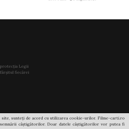
 protecția Legii
ârșitul fiecărei
 site, sunteți de acord cu utilizarea cookie-urilor. Filme-carti.ro
semnării câștigătorilor. Doar datele câștigătorilor vor putea fi