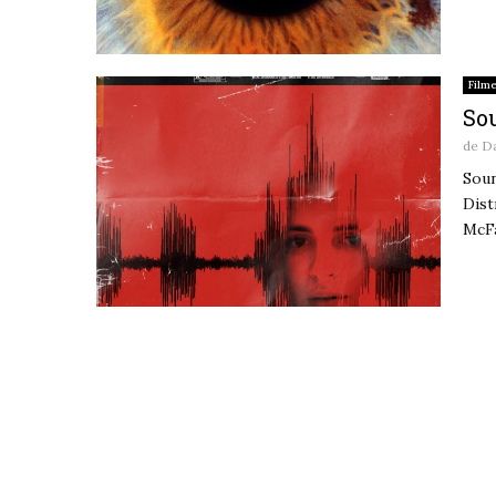
Film
Sou
de
D
Soun
Dist
McFa