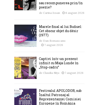
sau recompunerea prin/în
poezie?
de
Carina Josan
8 august 2026
Marele final al lui Buñuel:
Cet obscur objet du désir
(1977)
de
Dan Romascanu
7 august 2026
Captivi într-un prezent
infinit cu Maja Lunde în
„Stop-cadru”
de
Claudia Nițu
7 august 2026
Festivalul APOLODOR, sub
Înaltul Patronaj al
Reprezentanței Comisiei
Europene în România