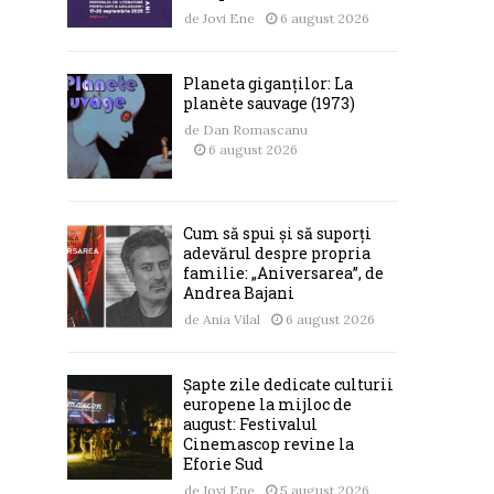
de
Jovi Ene
6 august 2026
Planeta giganților: La
planète sauvage (1973)
de
Dan Romascanu
6 august 2026
Cum să spui și să suporți
adevărul despre propria
familie: „Aniversarea”, de
Andrea Bajani
de
Ania Vilal
6 august 2026
Șapte zile dedicate culturii
europene la mijloc de
august: Festivalul
Cinemascop revine la
Eforie Sud
de
Jovi Ene
5 august 2026