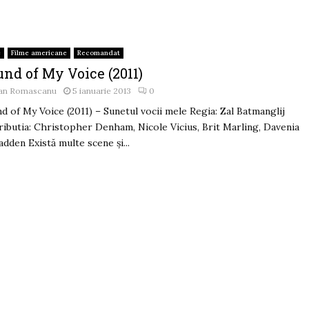
e
Filme americane
Recomandat
nd of My Voice (2011)
an Romascanu
5 ianuarie 2013
0
d of My Voice (2011) – Sunetul vocii mele Regia: Zal Batmanglij
ributia: Christopher Denham, Nicole Vicius, Brit Marling, Davenia
dden Există multe scene şi...