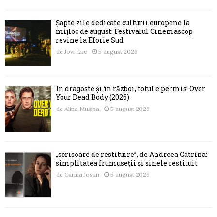
Șapte zile dedicate culturii europene la
mijloc de august: Festivalul Cinemascop
revine la Eforie Sud
de
Jovi Ene
5 august 2026
În dragoste și în război, totul e permis: Over
Your Dead Body (2026)
de
Alina Mușina
5 august 2026
„scrisoare de restituire”, de Andreea Catrina:
simplitatea frumuseții și sinele restituit
de
Carina Josan
5 august 2026