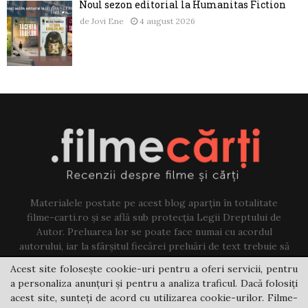
Noul sezon editorial la Humanitas Fiction
de
Jovi Ene
4 august 2026
Materialele postate pe acest blog aparțin în totalitate
filme-carti.ro și se află sub protecția Legii Dreptului de
Autor. Preluarea lor se poate face numai cu acordul
autorului, iar la sfârșitul fiecărei preluări de text trebuie să
existe un link către acest blog.
Acest site folosește cookie-uri pentru a oferi servicii, pentru
a personaliza anunțuri și pentru a analiza traficul. Dacă folosiți
Contact us:
jovi@filme-carti.ro
acest site, sunteți de acord cu utilizarea cookie-urilor. Filme-