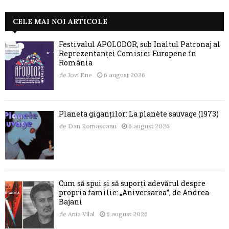
CELE MAI NOI ARTICOLE
Festivalul APOLODOR, sub Înaltul Patronaj al
Reprezentanței Comisiei Europene în
România
de
Jovi Ene
6 august 2026
Planeta giganților: La planète sauvage (1973)
de
Dan Romascanu
6 august 2026
Cum să spui și să suporți adevărul despre
propria familie: „Aniversarea”, de Andrea
Bajani
de
Ania Vilal
6 august 2026