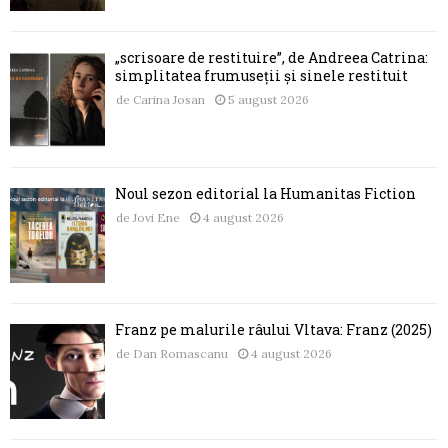
„scrisoare de restituire”, de Andreea Catrina:
simplitatea frumuseții și sinele restituit
de
Carina Josan
5 august 2026
Noul sezon editorial la Humanitas Fiction
de
Jovi Ene
4 august 2026
Franz pe malurile râului Vltava: Franz (2025)
de
Dan Romascanu
4 august 2026