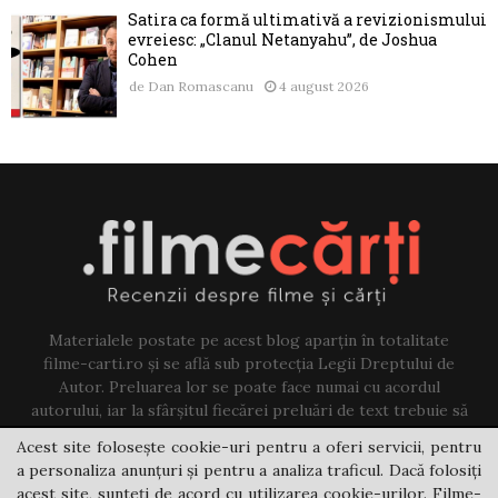
Satira ca formă ultimativă a revizionismului
evreiesc: „Clanul Netanyahu”, de Joshua
Cohen
de
Dan Romascanu
4 august 2026
Materialele postate pe acest blog aparțin în totalitate
filme-carti.ro și se află sub protecția Legii Dreptului de
Autor. Preluarea lor se poate face numai cu acordul
autorului, iar la sfârșitul fiecărei preluări de text trebuie să
existe un link către acest blog.
Acest site folosește cookie-uri pentru a oferi servicii, pentru
a personaliza anunțuri și pentru a analiza traficul. Dacă folosiți
Contact us:
jovi@filme-carti.ro
acest site, sunteți de acord cu utilizarea cookie-urilor. Filme-