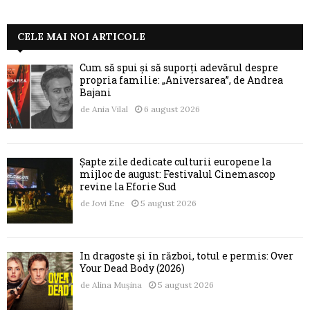
CELE MAI NOI ARTICOLE
Cum să spui și să suporți adevărul despre
propria familie: „Aniversarea”, de Andrea
Bajani
de
Ania Vilal
6 august 2026
Șapte zile dedicate culturii europene la
mijloc de august: Festivalul Cinemascop
revine la Eforie Sud
de
Jovi Ene
5 august 2026
În dragoste și în război, totul e permis: Over
Your Dead Body (2026)
de
Alina Mușina
5 august 2026