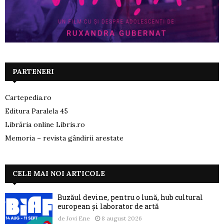
PARTENERI
Cartepedia.ro
Editura Paralela 45
Librăria online Libris.ro
Memoria – revista gândirii arestate
CELE MAI NOI ARTICOLE
Buzăul devine, pentru o lună, hub cultural
european și laborator de artă
de
Jovi Ene
8 august 2026