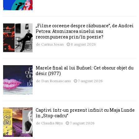
„Filme coreene despre răzbunare”, de Andrei
Petrea: Atomizarea sinelui sau
recompunerea prin/în poezie?
de
Carina Josan
8 august 2026
Marele final al lui Buñuel: Cet obscur objet du
désir (1977)
de
Dan Romascanu
7 august 2026
Captivi într-un prezent infinit cu Maja Lunde
în „Stop-cadru”
de
Claudia Nițu
7 august 2026