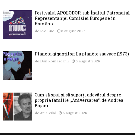
Festivalul APOLODOR, sub Înaltul Patronaj al
Reprezentanței Comisiei Europene în
România
de
Jovi Ene
6 august 2026
Planeta giganților: La planète sauvage (1973)
de
Dan Romascanu
6 august 2026
Cum să spui și să suporți adevărul despre
propria familie: „Aniversarea”, de Andrea
Bajani
de
Ania Vilal
6 august 2026