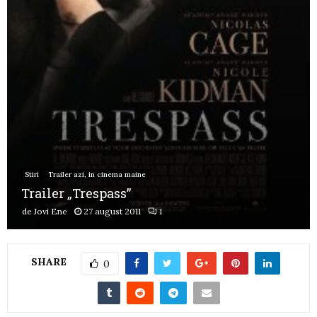
Stiri
Trailer azi, in cinema maine
Trailer „Trespass”
de
Jovi Ene
27 august 2011
1
SHARE
0