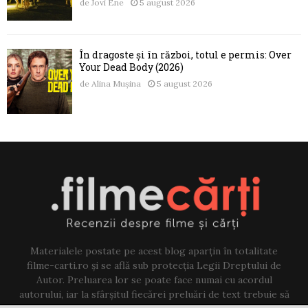
de
Jovi Ene
5 august 2026
În dragoste și în război, totul e permis: Over
Your Dead Body (2026)
de
Alina Mușina
5 august 2026
Materialele postate pe acest blog aparțin în totalitate
filme-carti.ro și se află sub protecția Legii Dreptului de
Autor. Preluarea lor se poate face numai cu acordul
autorului, iar la sfârșitul fiecărei preluări de text trebuie să