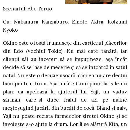
Scenariul: Abe Teruo
Cu: Nakamura Kanzaburo, Emoto Akira, Koizumi
Kyoko
Okino este o fostă frumuseţe din cartierul plăcerilor
din Edo (vechiul Tokio). Nu mai este tânără, iar
clienţii săi au început să se împuţineze, aşa încât
decide să se lase de meserie şi să se întoarcă în satul
natal. Nu este o decizie uşoară, căci ea nu are destui
bani pentru drum. Aşa încât Okino pune la cale un
plan: ea apelează la ajutorul lui Yaji, un văduv
sărman, care-şi duce traiul de azi pe mâine
meşteşugind jucării din bucăţi de cocă. Blând şi naiv,
Yaji nu poate rezista farmecelor şiretei Okino şi se
învoieşte s-o ajute la drum. Lor li se alătură Kita, un