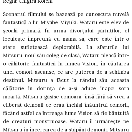
Regia: Chigira Koichi
Scenariul filmului se bazează pe cunoscuta nuvelă
fantastică a lui Miyabe Miyuki. Wataru este elev de
şcoală primară. În urma divorţului părinţilor, el
locuieşte împreună cu mama sa, care este într-o
stare sufletească deplorabilă. La sfaturile lui
Mitsuru, noul său coleg de clasă, Wataru pleacă într-
o călătorie fantastică în lumea Vision, în căutarea
unei comori ascunse, ce are puterea de a schimba
destinul. Mitsuru a făcut la rândul său aceasta
călătorie în dorinţa de a-şi aduce înapoi sora
moartă. Mitsuru găsise comoara, însă fără să vrea a
eliberat demonii ce erau închişi înăuntrul comorii,
făcând astfel ca întreaga lume Vision să fie bântuită
de creaturi monstruoase. Wataru îl urmăreşte pe
Mitsuru în încercarea de a stăpâni demonii. Mitsuru