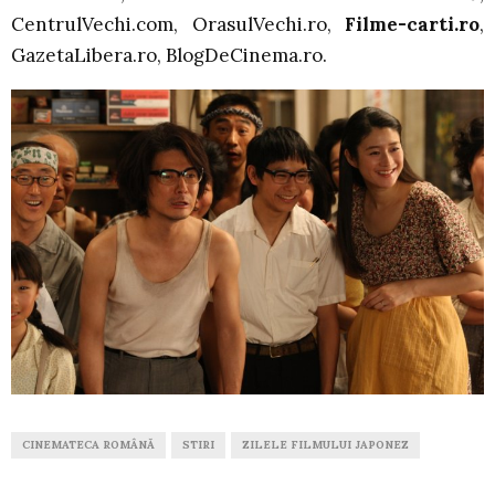
CentrulVechi.com, OrasulVechi.ro,
Filme-carti.ro
,
GazetaLibera.ro, BlogDeCinema.ro.
CINEMATECA ROMÂNĂ
STIRI
ZILELE FILMULUI JAPONEZ