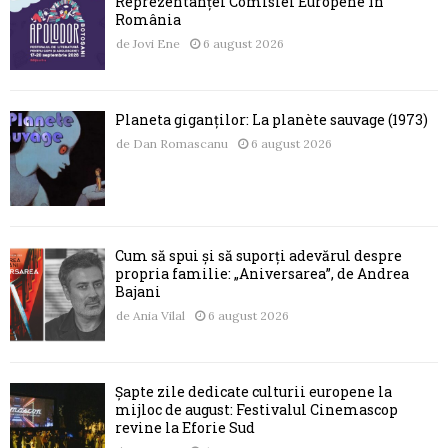
Reprezentanței Comisiei Europene în
România
de
Jovi Ene
6 august 2026
Planeta giganților: La planète sauvage (1973)
de
Dan Romascanu
6 august 2026
Cum să spui și să suporți adevărul despre
propria familie: „Aniversarea”, de Andrea
Bajani
de
Ania Vilal
6 august 2026
Șapte zile dedicate culturii europene la
mijloc de august: Festivalul Cinemascop
revine la Eforie Sud