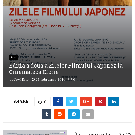
Stiri
Ediţia a doua a Zilelor Filmului Japonez la
Cinemateca Eforie
de
Jovi Ene
25 februarie 2014
0
SHARE
0
În perioada 25-28