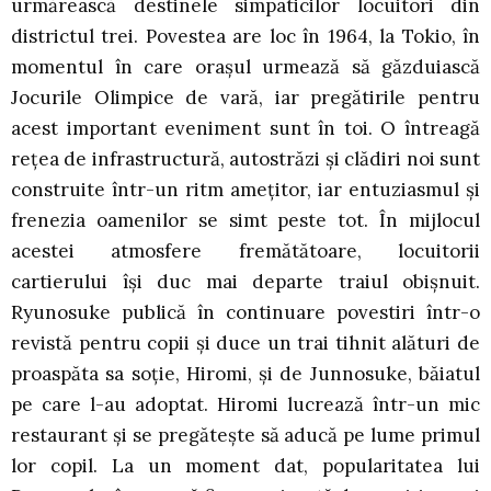
urmărească destinele simpaticilor locuitori din
districtul trei. Povestea are loc în 1964, la Tokio, în
momentul în care oraşul urmează să găzduiască
Jocurile Olimpice de vară, iar pregătirile pentru
acest important eveniment sunt în toi. O întreagă
reţea de infrastructură, autostrăzi şi clădiri noi sunt
construite într-un ritm ameţitor, iar entuziasmul şi
frenezia oamenilor se simt peste tot. În mijlocul
acestei atmosfere fremătătoare, locuitorii
cartierului îşi duc mai departe traiul obişnuit.
Ryunosuke publică în continuare povestiri într-o
revistă pentru copii şi duce un trai tihnit alături de
proaspăta sa soţie, Hiromi, şi de Junnosuke, băiatul
pe care l-au adoptat. Hiromi lucrează într-un mic
restaurant şi se pregăteşte să aducă pe lume primul
lor copil. La un moment dat, popularitatea lui