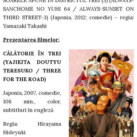
SOARELE APUNE ÎN DISTRICTUL TREI (3) (ALWAYS-
SANCHOME NO YUHI 64 / ALWAYS-SUNSET ON
THIRD STREET-3) (Japonia, 2012; comedie) – regia:
Yamazaki Takashi
Prezentarea filmelor:
CĂLĂTORIE ÎN TREI
(YAJIKITA DOUTYU
TERESUKO / THREE
FOR THE ROAD)
Japonia, 2007, comedie,
108 min., color,
subtitluri în engleză
Regia: Hirayama
Hideyuki