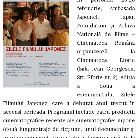
februarie, Ambasada
Japoniei, Japan
Foundation şi Arhiva
Naţională de Filme –
Cinemateca Română
organizează, la
Cinemateca Eforie
(Sala Jean Georgescu,
Str. Eforie nr. 2), ediţia
a doua a
evenimentului Zilele
Filmului Japonez, care a debutat anul trecut în
aceeaşi perioadă. Programul include patru producţii
cinematografice recente ale cinematografiei nipone
(două lungmetraje de ficţiune, unul documentar şi
unul de animaţie), prezentate în fiecare seară de la