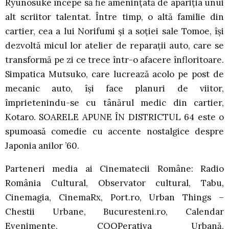
Ryunosuke începe să fie ameninţată de apariţia unui
alt scriitor talentat. Între timp, o altă familie din
cartier, cea a lui Norifumi şi a soţiei sale Tomoe, îşi
dezvoltă micul lor atelier de reparaţii auto, care se
transformă pe zi ce trece într-o afacere înfloritoare.
Simpatica Mutsuko, care lucrează acolo pe post de
mecanic auto, îşi face planuri de viitor,
împrietenindu-se cu tânărul medic din cartier,
Kotaro. SOARELE APUNE ÎN DISTRICTUL 64 este o
spumoasă comedie cu accente nostalgice despre
Japonia anilor ’60.
Parteneri media ai Cinematecii Române: Radio
România Cultural, Observator cultural, Tabu,
Cinemagia, CinemaRx, Port.ro, Urban Things –
Chestii Urbane, Bucuresteni.ro, Calendar
Evenimente, COOPerativa Urbană,