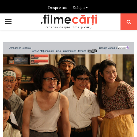
Despre noi
Echipa
PRIMARY
MENU