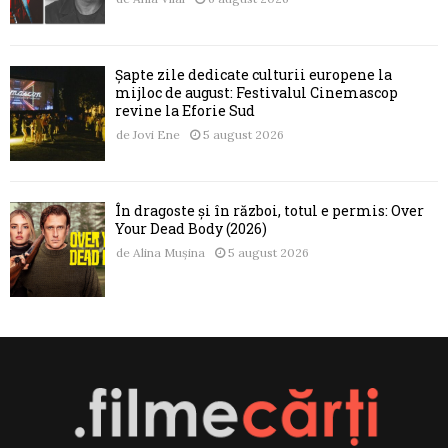
Șapte zile dedicate culturii europene la
mijloc de august: Festivalul Cinemascop
revine la Eforie Sud
de
Jovi Ene
5 august 2026
În dragoste și în război, totul e permis: Over
Your Dead Body (2026)
de
Alina Mușina
5 august 2026