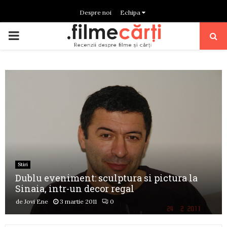
Despre noi
Echipa
PRIMARY
MENU
Stiri
Dublu eveniment: sculptura si pictura la
Sinaia, intr-un decor regal
de
Jovi Ene
3 martie 2011
0