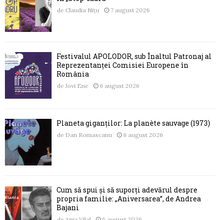
de
Claudia Nițu
7 august 2026
Festivalul APOLODOR, sub Înaltul Patronaj al
Reprezentanței Comisiei Europene în
România
de
Jovi Ene
6 august 2026
Planeta giganților: La planète sauvage (1973)
de
Dan Romascanu
6 august 2026
Cum să spui și să suporți adevărul despre
propria familie: „Aniversarea”, de Andrea
Bajani
de
Ania Vilal
6 august 2026