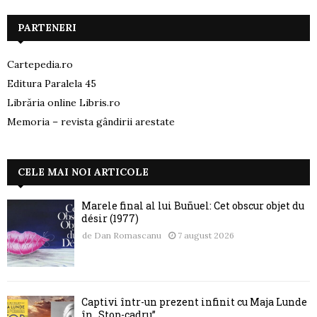
PARTENERI
Cartepedia.ro
Editura Paralela 45
Librăria online Libris.ro
Memoria – revista gândirii arestate
CELE MAI NOI ARTICOLE
Marele final al lui Buñuel: Cet obscur objet du
désir (1977)
de
Dan Romascanu
7 august 2026
Captivi într-un prezent infinit cu Maja Lunde
în „Stop-cadru”