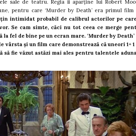
ele sale de teatru. Regia îi aparține lui Robert Moo
iune, pentru care ‘Murder by Death’ era primul film
țin intimidat probabil de calibrul actorilor pe care
 vor. Se cam simte, căci nu tot ceea ce merge pen
tă la fel de bine pe un ecran mare. ‘Murder by Death’
de vârsta și un film care demonstrează că uneori 1+ 1 
tă să fie văzut astăzi mai ales pentru talentele adun