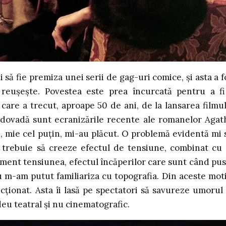
să fie premiza unei serii de gag-uri comice, și asta a f
e reușește. Povestea este prea încurcată pentru a fi
 care a trecut, aproape 50 de ani, de la lansarea filmul
 dovadă sunt ecranizările recente ale romanelor Agat
 mie cel puțin, mi-au plăcut. O problemă evidentă mi 
 trebuie să creeze efectul de tensiune, combinat cu
ent tensiunea, efectul încăperilor care sunt când pust
u m-am putut familiariza cu topografia. Din aceste mot
ncționat. Asta îi lasă pe spectatori să savureze umorul
deu teatral și nu cinematografic.