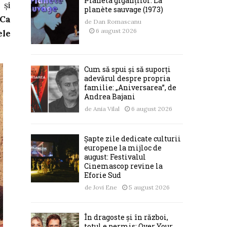
Planeta giganților: La
 și
planète sauvage (1973)
 Ca
de
Dan Romascanu
6 august 2026
ele
Cum să spui și să suporți
adevărul despre propria
familie: „Aniversarea”, de
Andrea Bajani
de
Ania Vilal
6 august 2026
Șapte zile dedicate culturii
europene la mijloc de
august: Festivalul
Cinemascop revine la
Eforie Sud
de
Jovi Ene
5 august 2026
În dragoste și în război,
totul e permis: Over Your