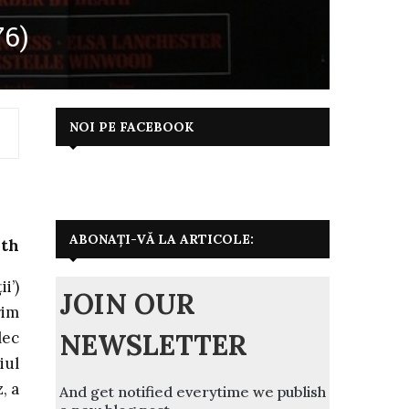
76)
NOI PE FACEBOOK
ABONAȚI-VĂ LA ARTICOLE:
ith
i’)
JOIN OUR
rim
NEWSLETTER
lec
iul
, a
And get notified everytime we publish