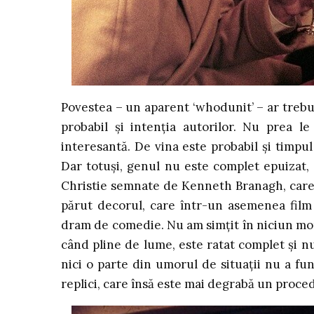
Povestea – un aparent ‘whodunit’ – ar trebui 
probabil și intenția autorilor. Nu prea l
interesantă. De vina este probabil și timpul
Dar totuși, genul nu este complet epuizat,
Christie semnate de Kenneth Branagh, care,
părut decorul, care într-un asemenea film
dram de comedie. Nu am simțit în niciun mom
când pline de lume, este ratat complet și n
nici o parte din umorul de situații nu a fu
replici, care însă este mai degrabă un proce