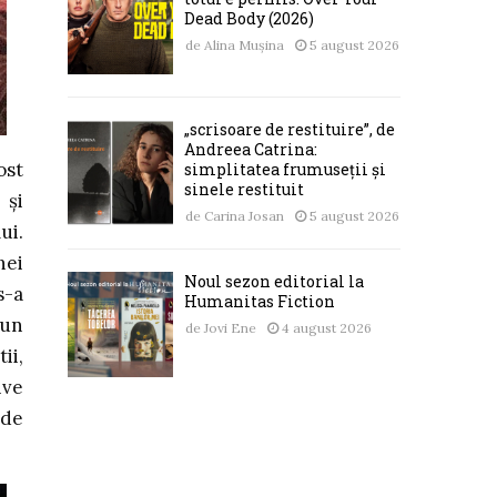
Dead Body (2026)
de
Alina Mușina
5 august 2026
„scrisoare de restituire”, de
Andreea Catrina:
ost
simplitatea frumuseții și
sinele restituit
 și
de
Carina Josan
5 august 2026
ui.
hei
Noul sezon editorial la
s-a
Humanitas Fiction
 un
de
Jovi Ene
4 august 2026
ii,
ive
 de