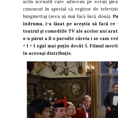
scris scenarii care aduceau pe ecran pies
cunoscut în special că regizor de televiz
lungmetraj (avea să mai facă încă două).
Pu
îndruma, i-a lăsat pe aceștia să facă ce
teatrul și comediile TV ale acelor ani ara
s-a părut a fi o parodie căreia i se cam ve
+ 1 + 1 egal mai puțin decât 5. Filmul meri
în aceeași distribuție.