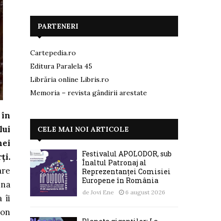
PARTENERI
Cartepedia.ro
Editura Paralela 45
Librăria online Libris.ro
Memoria – revista gândirii arestate
 în
lui
CELE MAI NOI ARTICOLE
hei
Festivalul APOLODOR, sub
ți.
Înaltul Patronaj al
are
Reprezentanței Comisiei
Europene în România
una
de
Jovi Ene
6 august 2026
 îi
ion