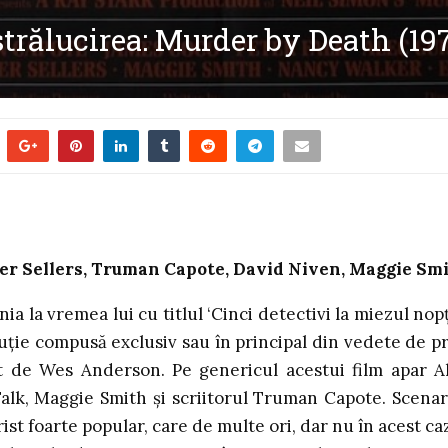
 strălucirea: Murder by Death (19
eter Sellers, Truman Capote, David Niven, Maggie Sm
a la vremea lui cu titlul ‘Cinci detectivi la miezul nopți
uție compusă exclusiv sau în principal din vedete de p
t de Wes Anderson. Pe genericul acestui film apar A
Falk, Maggie Smith și scriitorul Truman Capote. Scenar
st foarte popular, care de multe ori, dar nu în acest caz