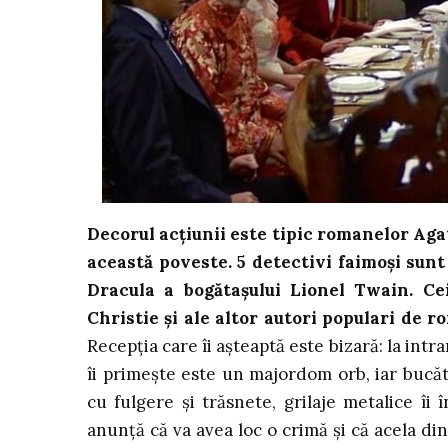
Decorul acțiunii este tipic romanelor Agat
această poveste. 5 detectivi faimoși sunt
Dracula a bogătașului Lionel Twain. Ce
Christie și ale altor autori populari de ro
Recepția care îi așteaptă este bizară: la intr
îi primește este un majordom orb, iar bucăt
cu fulgere și trăsnete, grilaje metalice îi
anunță că va avea loc o crimă și că acela din