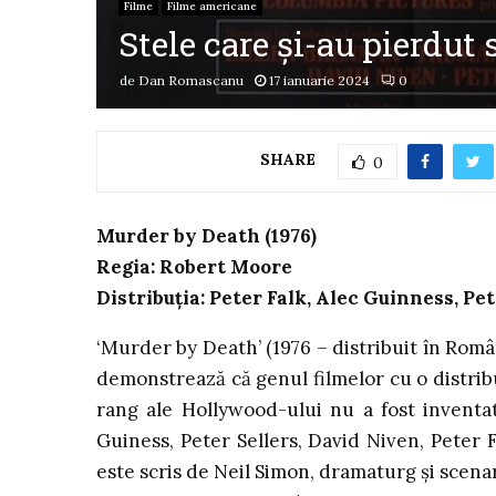
Filme
Filme americane
Stele care și-au pierdut
de
Dan Romascanu
17 ianuarie 2024
0
SHARE
0
Murder by Death (1976)
Regia: Robert Moore
Distribuția: Peter Falk, Alec Guinness, P
‘Murder by Death’ (1976 – distribuit în Români
demonstrează că genul filmelor cu o distrib
rang ale Hollywood-ului nu a fost inventa
Guiness, Peter Sellers, David Niven, Peter 
este scris de Neil Simon, dramaturg și scenari