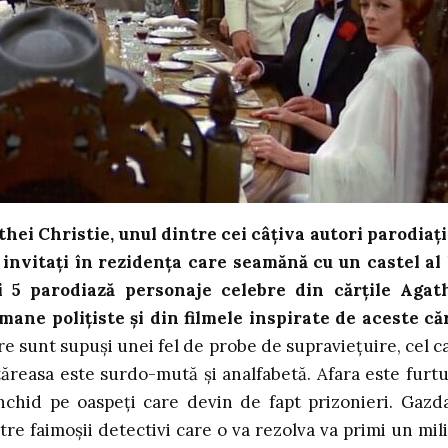
hei Christie, unul dintre cei câțiva autori parodiați
 invitați în rezidența care seamănă cu un castel al 
i 5 parodiază personaje celebre din cărțile Agat
mane polițiste și din filmele inspirate de aceste căr
are sunt supuși unei fel de probe de supraviețuire, cel c
ăreasa este surdo-mută și analfabetă. Afara este furt
 închid pe oaspeți care devin de fapt prizonieri. Gazda
tre faimoșii detectivi care o va rezolva va primi un mil