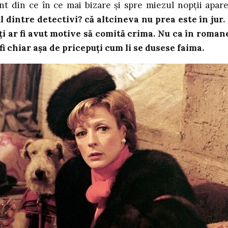
t din ce în ce mai bizare și spre miezul nopții apare
l dintre detectivi? că altcineva nu prea este în jur.
ți ar fi avut motive să comită crima. Nu ca în roman
fi chiar așa de pricepuți cum li se dusese faima.