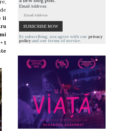
a new blog post.
re,
Email Address
 de
 îi
tru
 mi
By subscribing, you agree with our
privacy
policy
and our terms of service.
+ 1
ate