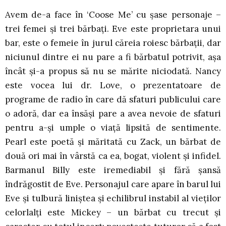
Avem de-a face în ‘Coose Me’ cu șase personaje –
trei femei și trei bărbați. Eve este proprietara unui
bar, este o femeie în jurul căreia roiesc bărbații, dar
niciunul dintre ei nu pare a fi bărbatul potrivit, așa
încât și-a propus să nu se mărite niciodată. Nancy
este vocea lui dr. Love, o prezentatoare de
programe de radio în care dă sfaturi publicului care
o adoră, dar ea însăși pare a avea nevoie de sfaturi
pentru a-și umple o viață lipsită de sentimente.
Pearl este poetă și măritată cu Zack, un bărbat de
două ori mai în vârstă ca ea, bogat, violent și infidel.
Barmanul Billy este iremediabil și fără șansă
îndrăgostit de Eve. Personajul care apare în barul lui
Eve și tulbură liniștea și echilibrul instabil al vieților
celorlalți este Mickey – un bărbat cu trecut și