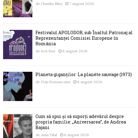
de
Claudia Nițu
7 august 2026
Festivalul APOLODOR, sub Înaltul Patronaj al
Reprezentanței Comisiei Europene în
România
de
Jovi Ene
6 august 2026
Planeta giganților: La planète sauvage (1973)
de
Dan Romascanu
6 august 2026
Cum să spui și să suporți adevărul despre
propria familie: „Aniversarea”, de Andrea
Bajani
de
Ania Vilal
6 august 2026