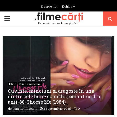
Despre noi
Echipa
PRIMARY
MENU
Filme
Filme americane
Cuvinte, minciuni și dragoste în una
dintre cele bune comedii romantice din
anii ’80: Choose Me (1984)
de
Dan Romascanu
3 septembrie 2025
0