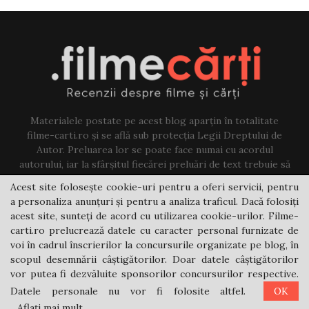
Materialele postate pe acest blog aparțin în totalitate
filme-carti.ro și se află sub protecția Legii Dreptului de
Autor. Preluarea lor se poate face numai cu acordul
autorului, iar la sfârșitul fiecărei preluări de text trebuie să
existe un link către acest blog.
Acest site folosește cookie-uri pentru a oferi servicii, pentru
a personaliza anunțuri și pentru a analiza traficul. Dacă folosiți
Contact us:
jovi@filme-carti.ro
acest site, sunteți de acord cu utilizarea cookie-urilor. Filme-
carti.ro prelucrează datele cu caracter personal furnizate de
voi în cadrul înscrierilor la concursurile organizate pe blog, în
scopul desemnării câștigătorilor. Doar datele câștigătorilor
vor putea fi dezvăluite sponsorilor concursurilor respective.
Datele personale nu vor fi folosite altfel.
OK
@2021 - filme-carti.ro
Aflați mai mult