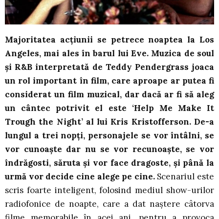
Majoritatea acțiunii se petrece noaptea la Los
Angeles, mai ales în barul lui Eve. Muzica de soul
și R&B interpretată de Teddy Pendergrass joaca
un rol important în film, care aproape ar putea fi
considerat un film muzical, dar dacă ar fi să aleg
un cântec potrivit el este ‘Help Me Make It
Trough the Night’ al lui Kris Kristofferson. De-a
lungul a trei nopți, personajele se vor întâlni, se
vor cunoaște dar nu se vor recunoaște, se vor
îndrăgosti, săruta și vor face dragoste, și până la
urmă vor decide cine alege pe cine.
Scenariul este
scris foarte inteligent, folosind mediul show-urilor
radiofonice de noapte, care a dat naștere câtorva
filme memorabile în acei ani, pentru a provoca