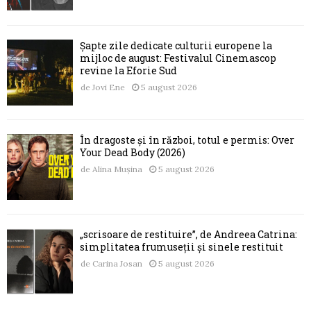
Șapte zile dedicate culturii europene la
mijloc de august: Festivalul Cinemascop
revine la Eforie Sud
de
Jovi Ene
5 august 2026
În dragoste și în război, totul e permis: Over
Your Dead Body (2026)
de
Alina Mușina
5 august 2026
„scrisoare de restituire”, de Andreea Catrina:
simplitatea frumuseții și sinele restituit
de
Carina Josan
5 august 2026