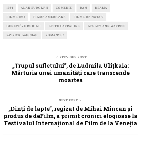
1984
ALAN RUDOLPH
COMEDIE
DAN
DRAMA
FILME 1984
FILME AMERICANE
FILME DE NOTA 9
GENEVIÈVE BUJOLD
KEITH CARRADINE
LESLEY ANN WARREN
PATRICK BAUCHAU
ROMANTIC
PREVIOUS POST
„Trupul sufletului”, de Ludmila Ulițkaia:
Mărturia unei umanități care transcende
moartea
NEXT POST
„Dinți de lapte”, regizat de Mihai Mincan și
produs de deFilm, a primit cronici elogioase la
Festivalul Internațional de Film de la Veneția