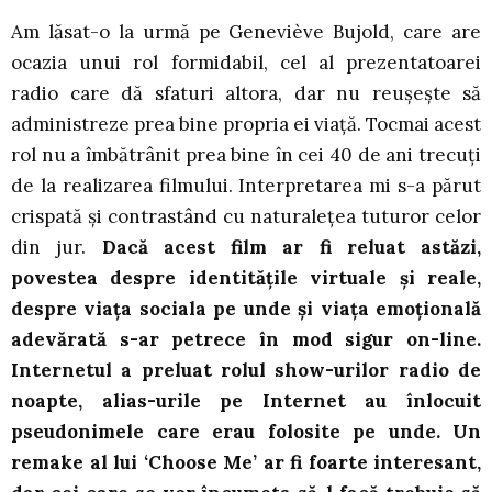
Am lăsat-o la urmă pe Geneviève Bujold, care are
ocazia unui rol formidabil, cel al prezentatoarei
radio care dă sfaturi altora, dar nu reușește să
administreze prea bine propria ei viață. Tocmai acest
rol nu a îmbătrânit prea bine în cei 40 de ani trecuți
de la realizarea filmului. Interpretarea mi s-a părut
crispată și contrastând cu naturalețea tuturor celor
din jur.
Dacă acest film ar fi reluat astăzi,
povestea despre identitățile virtuale și reale,
despre viața sociala pe unde și viața emoțională
adevărată s-ar petrece în mod sigur on-line.
Internetul a preluat rolul show-urilor radio de
noapte, alias-urile pe Internet au înlocuit
pseudonimele care erau folosite pe unde. Un
remake al lui ‘Choose Me’ ar fi foarte interesant,