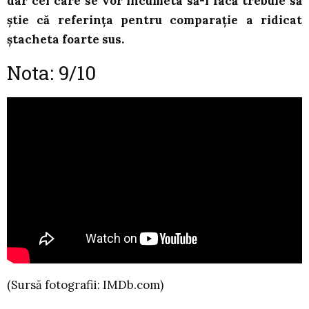
dar cei care se vor încumeta să-l facă trebuie să
știe că referința pentru comparație a ridicat
ștacheta foarte sus.
Nota: 9/10
(Sursă fotografii: IMDb.com)