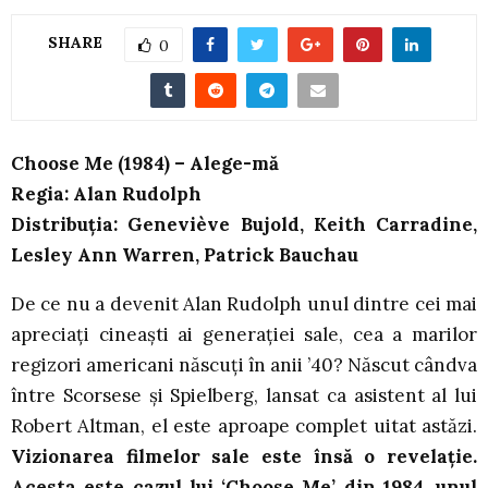
SHARE
0
Choose Me (1984) – Alege-mă
Regia: Alan Rudolph
Distribuția: Geneviève Bujold, Keith Carradine,
Lesley Ann Warren, Patrick Bauchau
De ce nu a devenit Alan Rudolph unul dintre cei mai
apreciați cineaști ai generației sale, cea a marilor
regizori americani născuți în anii ’40? Născut cândva
între Scorsese și Spielberg, lansat ca asistent al lui
Robert Altman, el este aproape complet uitat astăzi.
Vizionarea filmelor sale este însă o revelație.
Acesta este cazul lui ‘Choose Me’ din 1984, unul