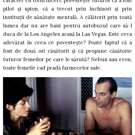
caracter cu totul incert: povestește tuturor că a fost
pilot și spion, că a trecut prin închisori și prin
instituții de sănătate mentală. A călătorit prin toată
lumea dar nu are bani pentru autobuzul care să-l
duca de la Los Angeles acasă la Las Vegas. Este ceva
adevărat în ceea ce povestește? Poate faptul că a
fost de două ori căsătorit și că propune căsătorie
tuturor femeilor pe care le sărută? Nebun sau erou,
toate femeile cad pradă farmecelor sale.