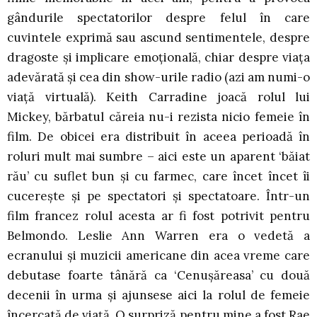
gândurile spectatorilor despre felul în care
cuvintele exprimă sau ascund sentimentele, despre
dragoste și implicare emoțională, chiar despre viața
adevărată și cea din show-urile radio (azi am numi-o
viață virtuală). Keith Carradine joacă rolul lui
Mickey, bărbatul căreia nu-i rezista nicio femeie în
film. De obicei era distribuit în aceea perioadă în
roluri mult mai sumbre – aici este un aparent ‘băiat
rău’ cu suflet bun și cu farmec, care încet încet îi
cucerește și pe spectatori și spectatoare. Într-un
film francez rolul acesta ar fi fost potrivit pentru
Belmondo. Leslie Ann Warren era o vedetă a
ecranului și muzicii americane din acea vreme care
debutase foarte tânără ca ‘Cenușăreasa’ cu două
decenii în urma și ajunsese aici la rolul de femeie
încercată de viață. O surpriză pentru mine a fost Rae